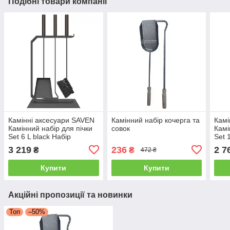
Подібні товари компанії
Камінні аксесуари SAVEN
Камінний набір кочерга та
Камі
Камінний набір для пічки
совок
Камі
Set 6 L black Набір
Set 
приладдя для камінів
прил
3 219
236
2 7
₴
₴
472 ₴
Купити
Купити
Акційні пропозиції та новинки
Топ
–50%