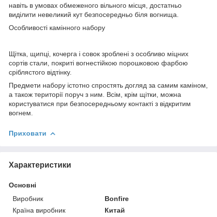
навіть в умовах обмеженого вільного місця, достатньо
виділити невеликий кут безпосередньо біля вогнища.
Особливості камінного набору
Щітка, щипці, кочерга і совок зроблені з особливо міцних
сортів стали, покриті вогнестійкою порошковою фарбою
сріблястого відтінку.
Предмети набору істотно спростять догляд за самим каміном,
а також території поруч з ним. Всім, крім щітки, можна
користуватися при безпосередньому контакті з відкритим
вогнем.
Приховати
Характеристики
Основні
Виробник
Bonfire
Країна виробник
Китай