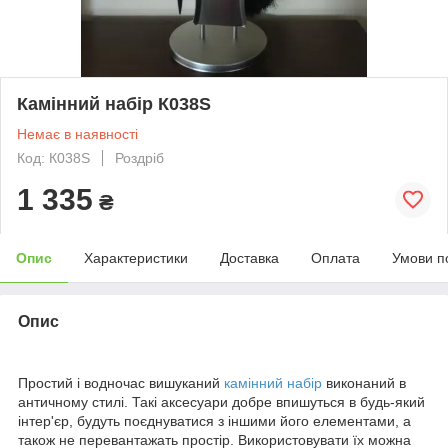
Камінний набір К038Ѕ
Немає в наявності
Код: К038Ѕ
Роздріб
1 335
₴
Опис
Характеристики
Доставка
Оплата
Умови п
Опис
Простий і водночас вишуканий
камінний набір
виконаний в
античному стилі. Такі аксесуари добре впишуться в будь-який
інтер'єр, будуть поєднуватися з іншими його елементами, а
також не перевантажать простір. Використовувати їх можна