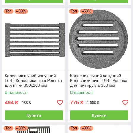
Топ
–50%
Топ
–50%
Колосник пічний чавунний
Колосник пічний чавунний
ГЛВТ Колосники пічні Решітка
Колосники пічні ГЛВТ Решітка
для пічки 350х200 мм
для печі кругла 350 мм
Колосникові решітки
Колосникові решітки
В наявності
В наявності
494
775
₴
₴
988 ₴
1 550 ₴
Купити
Купити
Топ
–50%
Топ
–30%