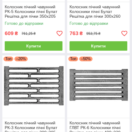
Колосник пічний чавунний
Колосник пічний чавунний
РК-5 Колосники пічні Булат
Колосники пічні Булат
Решітка для пічки 350x205
Решітка для пічки 300х260
мм Колосникові решітки
мм Колосникові решітки
Готово до відправки
Готово до відправки
609
763
₴
₴
761,25 ₴
953,75 ₴
Купити
Купити
Топ
–20%
Топ
–50%
Колосник пічний чавунний
Колосник пічний чавунний
РК-3 Колосники пічні Булат
ГЛВТ РК-6 Колосники пічні