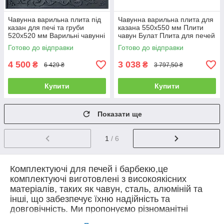
Чавунна варильна плита під
Чавунна варильна плита для
казан для печі та груби
казана 550х550 мм Плити
520x520 мм Варильні чавунні
чавун Булат Плита для печей
плити для печі Iron Fire
з візерунком Пічне литво
Готово до відправки
Готово до відправки
4 500
3 038
₴
₴
6 429 ₴
3 797,50 ₴
Купити
Купити
Показати ще
1
/ 6
Комплектуючі для печей і барбекю,це
комплектуючі виготовлені з високоякісних
матеріалів, таких як чавун, сталь, алюміній та
інші, що забезпечує їхню надійність та
довговічність. Ми пропонуємо різноманітні
рішення для пічок, камінів, барбекю, а також