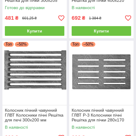
Решітка для пічки 300x205
Решітка для пічки 400х220
мм Колонікові решітки
мм Колосникові решітки
Готово до відправки
В наявності
481
692
₴
₴
601,25 ₴
1 384 ₴
Купити
Купити
Топ
–50%
Топ
–50%
Колосник пічний чавунний
Колосник пічний чавунний
ГЛВТ Колосники пічні Решітка
ГЛВТ Р-3 Колосники пічні
для печі 300x200 мм
Решітка для пічки 280х170
Колосникові решітки
мм Колосникові решітки
В наявності
В наявності