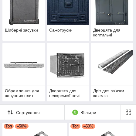
Шиберні засувки
Сажотруски
Дверцята для
коптильні
Обрамлення для
Дверцята для
Дріт для зв'язки
чавунних плит
пекарської печі
кахелю
Сортування
0
Фільтри
Топ
–50%
Топ
–50%