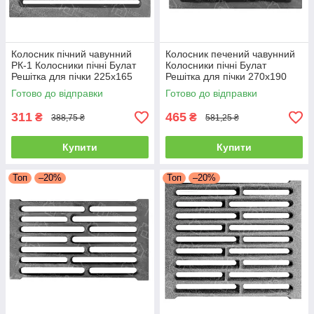
Колосник пічний чавунний
Колосник печений чавунний
РК-1 Колосники пічні Булат
Колосники пічні Булат
Решітка для пічки 225x165
Решітка для пічки 270x190
мм Колосникові решітки
мм Колосникові решітки
Готово до відправки
Готово до відправки
311
465
₴
₴
388,75 ₴
581,25 ₴
Купити
Купити
Топ
–20%
Топ
–20%