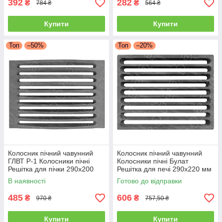
392
282
₴
₴
784 ₴
564 ₴
Купити
Купити
Топ
–50%
Топ
–20%
Колосник пічний чавунний
Колосник пічний чавунний
ГЛВТ Р-1 Колосники пічні
Колосники пічні Булат
Решітка для пічки 290х200
Решітка для печі 290х220 мм
мм Колоникові решітки
Колосникові решітки
В наявності
Готово до відправки
485
606
₴
₴
970 ₴
757,50 ₴
Купити
Купити