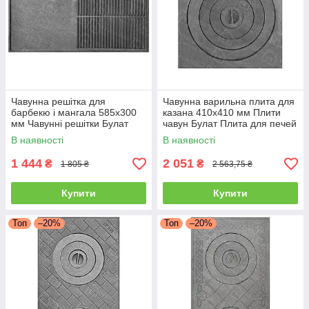
Чавунна решітка для
Чавунна варильна плита для
барбекю і мангала 585х300
казана 410х410 мм Плити
мм Чавунні решітки Булат
чавун Булат Плита для печей
Решітка гриль для овочів і
Пічне литво
В наявності
В наявності
м'яса
1 444
2 051
₴
₴
1 805 ₴
2 563,75 ₴
Купити
Купити
Топ
–20%
Топ
–20%