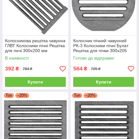
Колосникова решітка чавунна
Колосник пічний чавунний
ГЛВТ Колосники пічні Решітка
РК-3 Колосники пічні Булат
для печі 300x200 мм
Решітка для пічки 300x205
Колосникові решітки
мм Колосникові решітки
В наявності
Готово до відправки
392
564
₴
₴
784 ₴
705 ₴
Купити
Купити
Топ
–20%
Топ
–20%