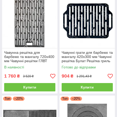
Чавунна решітка для
Чавунні грати для барбекю та
барбекю та мангалу 720х400
мангалу 420х300 мм Чавунні
мм Чавунні решітки ГЛВТ
решітка Булат Решітка гриль
Решітка гриль для овочів та
для овочів та м'яса
В наявності
Готово до відправки
м'яса №7
1 760
904
₴
₴
3 520 ₴
1 291,43 ₴
Купити
Купити
Топ
–20%
Топ
–20%