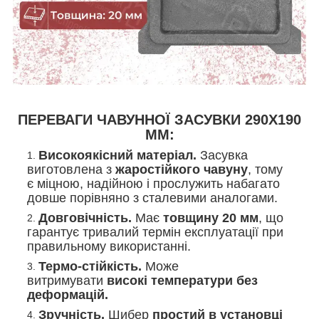
ПЕРЕВАГИ ЧАВУННОЇ ЗАСУВКИ 290Х190
ММ:
Високоякісний матеріал.
Засувка
виготовлена з
жаростійкого чавуну
, тому
є міцною, надійною і прослужить набагато
довше порівняно з сталевими аналогами.
Довговічність.
Має
товщину 20 мм
, що
гарантує тривалий термін експлуатації при
правильному використанні.
Термо-стійкість.
Може
витримувати
високі температури без
деформацій.
Зручність.
Шибер
простий в установці