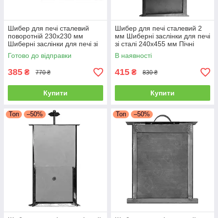
Шибер для печі сталевий
Шибер для печі сталевий 2
поворотній 230х230 мм
мм Шиберні заслінки для печі
Шиберні заслінки для печі зі
зі сталі 240х455 мм Пічні
сталі Пічні засувки димоходу
засувки димоходу
Готово до відправки
В наявності
385
415
₴
₴
770 ₴
830 ₴
Купити
Купити
Топ
–50%
Топ
–50%