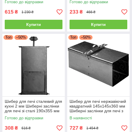
Готово до відправки
Готово до відправки
димоходу
615
233
₴
₴
1 230 ₴
466 ₴
Купити
Купити
Топ
–50%
Топ
–50%
Шибер для печі сталевий для
Шибер для печі нержавіючий
кухні 2 мм Шиберні заслінки
квадратний 145х145х360 мм
для печі зі сталі 190х355 мм
Шиберні заслінки для печі з
Пічні засувки димоходу
нержавійки Пічні засувки
Готово до відправки
В наявності
димоходу
308
727
₴
₴
616 ₴
1 454 ₴