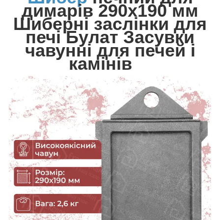
димарів 290х190 мм
Шиберні заслінки для
печі Булат Засувки
чавунні для печей і
камінів