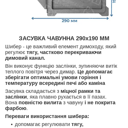
ЗАСУВКА ЧАВУННА 290x190 ММ
Шибер - це важливий елемент димоходу, який
регулює
тягу, частково перекриваючи
димовий канал.
Він виконує функцію заслінки, зупиняючи витік
теплого повітря через димар.
Це допомагає
зберігати оптимальні умови горіння і
температуру всередині печі або каміна
Засувка складається з
міцної рамки та
заслінки
, яка плавно рухається в її пазах.
Вона
повністю вилита
з чавуну
і не покрита
фарбою
.
Переваги використання шибера:
допомагає регулювати
тягу,