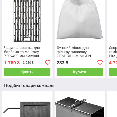
Чавунна решітка для
Змінний мішок для
Двер
барбекю та мангалу
фільтру пилососу
камі
720х400 мм Чавунні
CENERILL/MINICEN
Fire
решітки ГЛВТ Решітка
чаву
1 760
283
4 7
₴
₴
3 520 ₴
гриль для овочів та м'яса
WG 
№7
Купити
Купити
Подібні товари компанії