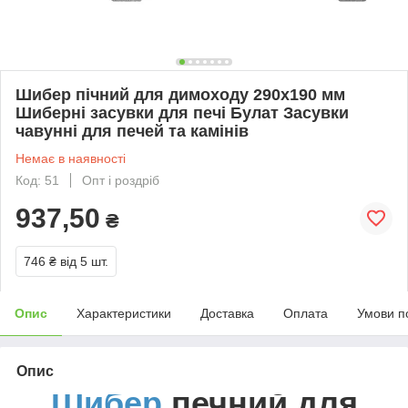
Шибер пічний для димоходу 290х190 мм
Шиберні засувки для печі Булат Засувки
чавунні для печей та камінів
Немає в наявності
Код: 51
Опт і роздріб
937,50
₴
746 ₴
від 5 шт.
Опис
Характеристики
Доставка
Оплата
Умови п
Опис
Шибер
печний для