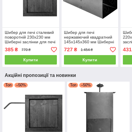
Шибер для печі сталевий
Шибер для печі
Шибе
поворотній 230х230 мм
нержавіючий квадратний
220
Шиберні заслінки для печі
145х145х360 мм Шиберні
засл
зі сталі Пічні засувки
заслінки для печі з
Пічн
385
727
431
₴
₴
770 ₴
1 454 ₴
димоходу
нержавійки Пічні засувки
димоходу
Купити
Купити
Акційні пропозиції та новинки
Топ
–50%
Топ
–50%