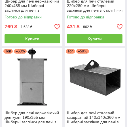
Шибер для печі нержавіючий
Шибер для печі сталевий
240х455 мм Шиберні
220х280 мм Шиберні
заслінки для печі з
заслінки для печі зі сталі Пічні
нержавійки Пічні засувки
засувки димохід
Готово до відправки
Готово до відправки
димоходу
769
431
₴
₴
1 538 ₴
862 ₴
Купити
Купити
Топ
–50%
Топ
–50%
Шибер для печі нержавіючий
Шибер для печі сталевий
для кухні 190х355 мм
квадратний 140х140х360 мм
Шиберні заслінки для печі з
Шиберні заслінки для печі зі
нержавійки Пічні засувки
сталі Пічні засувки димоходу