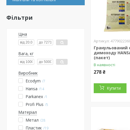
Фільтри
Ціна
477902236
Гранульований
димоходу HANSA
Вага, кг
(пакет)
В наявності
278 ₴
Виробник
Ecodym
7
Купити
Hansa
14
Parkanex
1
Profi Plus
5
Матеріал
Метал
28
Пластик
19