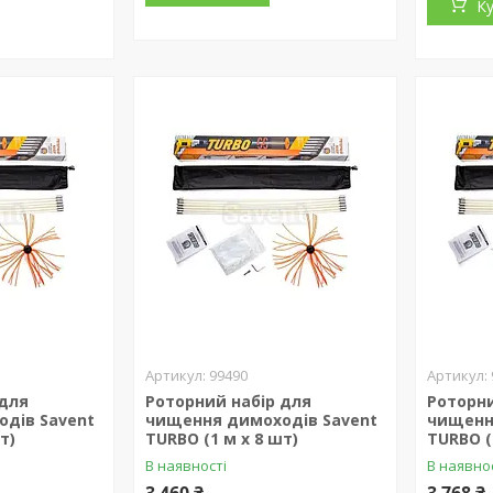
К
99490
 для
Роторний набір для
Роторни
дів Savent
чищення димоходів Savent
чищенн
т)
TURBO (1 м х 8 шт)
TURBO (
В наявності
В наявно