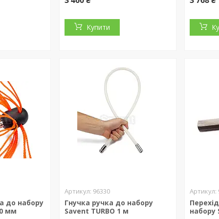
3 460 ₴
3 768 ₴
Купити
К
96330
а до набору
Гнучка ручка до набору
Перехід
50 мм
Savent TURBO 1 м
набору 