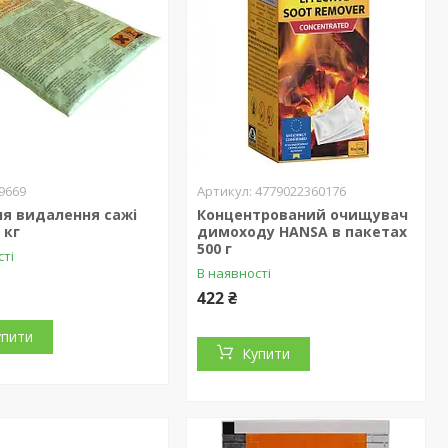
9669
4779022360176
ля видалення сажі
Концентрований очищувач
 кг
димоходу HANSA в пакетах
500 г
сті
В наявності
422 ₴
упити
Купити