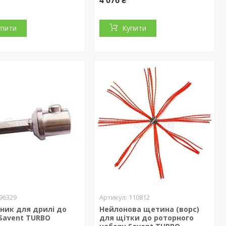
4 076 ₴
упити
Купити
96329
110812
ник для дрилі до
Нейлонова щетина (ворс)
Savent TURBO
для щітки до роторного