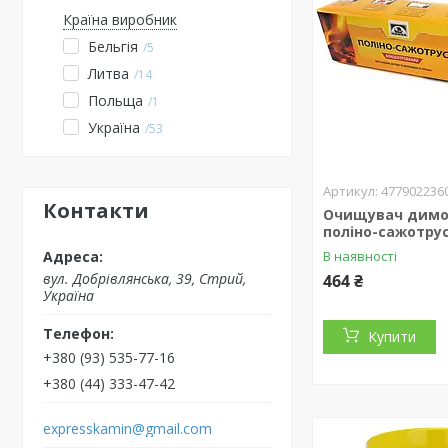
Країна виробник
Бельгія
5
Литва
14
Польща
1
Україна
53
477902236
Контакти
Очищувач димо
поліно-сажотрус 
В наявності
вул. Добрівлянська, 39, Стрий,
464 ₴
Україна
Купити
+380 (93) 535-77-16
+380 (44) 333-47-42
expresskamin@gmail.com