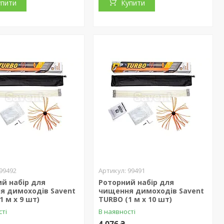
упити
Купити
99492
99491
й набір для
Роторний набір для
я димоходів Savent
чищення димоходів Savent
1 м х 9 шт)
TURBO (1 м х 10 шт)
сті
В наявності