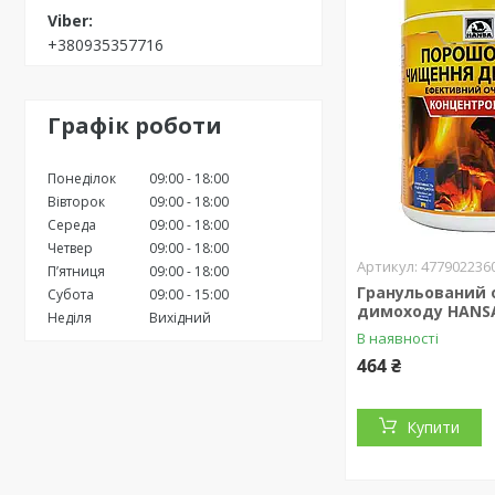
+380935357716
Графік роботи
Понеділок
09:00
18:00
Вівторок
09:00
18:00
Середа
09:00
18:00
Четвер
09:00
18:00
477902236
Пʼятниця
09:00
18:00
Гранульований
Субота
09:00
15:00
димоходу HANSA
Неділя
Вихідний
В наявності
464 ₴
Купити