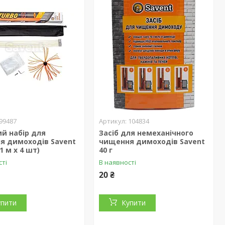
99487
104834
й набір для
Засіб для немеханічного
я димоходів Savent
чищення димоходів Savent
1 м х 4 шт)
40 г
сті
В наявності
20 ₴
упити
Купити