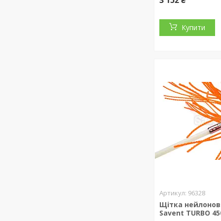
3 152 ₴
Купити
96328
Щітка нейлонов
Savent TURBO 4