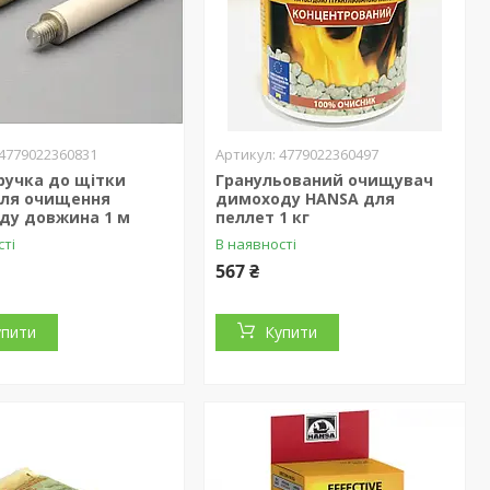
4779022360831
4779022360497
ручка до щітки
Гранульований очищувач
для очищення
димоходу HANSA для
ду довжина 1 м
пеллет 1 кг
сті
В наявності
567 ₴
упити
Купити