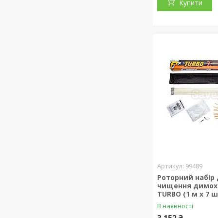
Купити
99489
Роторний набір
чищення димохо
TURBO (1 м х 7 ш
В наявності