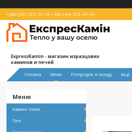
+380 (93) 535-77-16
+380 (44) 333-47-42
ExpressKamin - магазин изразцових
каминов и печей
Головна
Меню
Розпродаж зі складу
Акції
Камінні топки
Печі