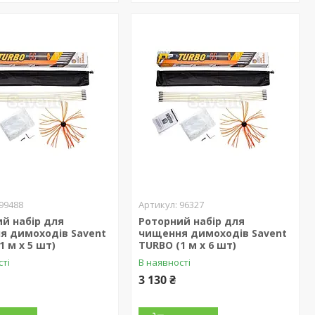
99488
96327
й набір для
Роторний набір для
я димоходів Savent
чищення димоходів Savent
1 м х 5 шт)
TURBO (1 м х 6 шт)
сті
В наявності
3 130 ₴