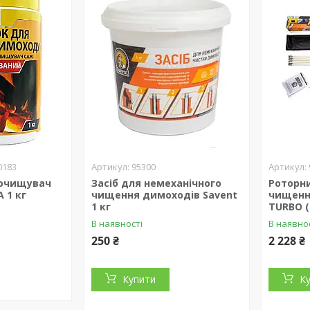
0183
95300
 очищувач
Засіб для немеханічного
Роторни
 1 кг
чищення димоходів Savent
чищенн
1 кг
TURBO (
В наявності
В наявно
250 ₴
2 228 ₴
Купити
К