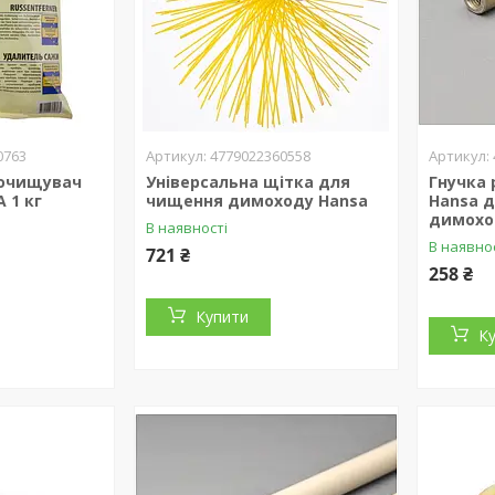
0763
4779022360558
 очищувач
Універсальна щітка для
Гнучка 
 1 кг
чищення димоходу Hansa
Hansa 
димохо
В наявності
В наявно
721 ₴
258 ₴
Купити
К