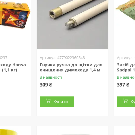
0237
4779022360848
ходу Hansa
Гнучка ручка до щітки для
Засіб д
(1,1 кг)
очищення димоходу 1,4 м
Sadpal 1
В наявності
В наявно
309 ₴
397 ₴
Купити
К