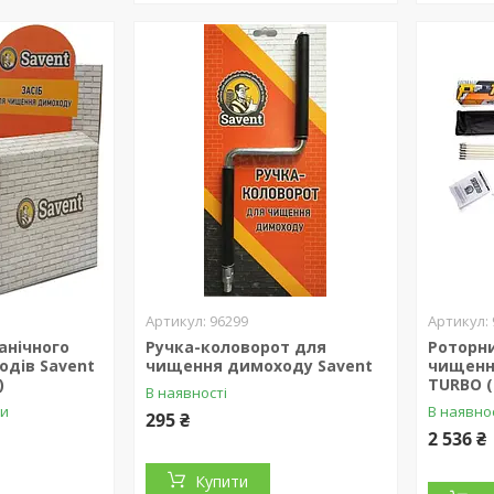
96299
анічного
Ручка-коловорот для
Роторни
дів Savent
чищення димоходу Savent
чищенн
)
TURBO (
В наявності
ки
В наявно
295 ₴
2 536 ₴
Купити