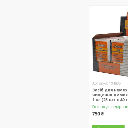
104835
Засіб для немех
чищення димохо
1 кг (25 шт х 40 г
Готово до відправ
750 ₴