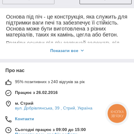
Основа під піч - це конструкція, яка служить для
підтримки ваги печі та забезпечує її стійкість.
Основа може бути виготовлена з різних
матеріалів, таких як камінь, цегла або бетон.
Розміри основи під піч зазвичай залежать від
розміру печі та вимог конструкції. Важливо, щоб
Показати все
основа була достатньо міцною, щоб не
пошкодитися під вагою печі, та щоб була
розміщена на рівній та міцній поверхні.
Про нас
Основа під піч допомагає забезпечити
правильну інсталяцію печі та запобігає
95% позитивних з 240 відгуків за рік
можливим пошкодженням підлоги або підставки
Працює з 26.02.2016
під нею. Крім того, правильно виготовлена та
встановлена основа під піч може допомогти
м. Стрий
зменшити тепловтрати та забезпечити більш
вул. Добрівлянська, 39 , Стрий, Україна
ефективне опалення приміщення.
КНОПКА
ЗВ'ЯЗКУ
Контакти
Сьогодні працює з 09:00 до 15:00