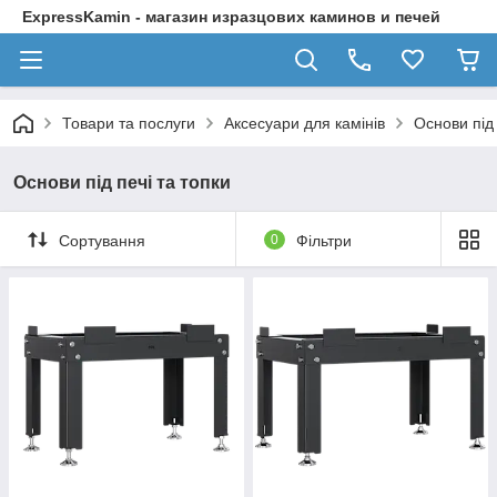
ExpressKamin - магазин изразцових каминов и печей
Товари та послуги
Аксесуари для камінів
Основи під 
Основи під печі та топки
Сортування
0
Фільтри