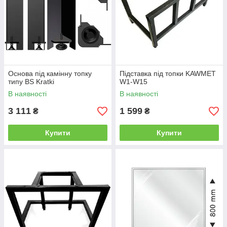
Основа під камінну топку
Підставка під топки KAWMET
типу BS Kratki
W1-W15
В наявності
В наявності
3 111
1 599
₴
₴
Купити
Купити