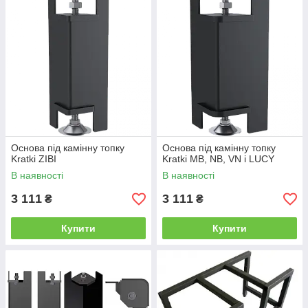
Основа під камінну топку
Основа під камінну топку
Kratki ZIBI
Kratki MB, NB, VN і LUCY
В наявності
В наявності
3 111
3 111
₴
₴
Купити
Купити