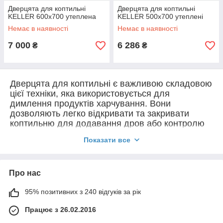
Дверцята для коптильні
Дверцята для коптильні
KELLER 600x700 утеплена
KELLER 500x700 утеплені
Немає в наявності
Немає в наявності
7 000
6 286
₴
₴
Дверцята для коптильні є важливою складовою
цієї техніки, яка використовується для
димлення продуктів харчування. Вони
дозволяють легко відкривати та закривати
коптильню для додавання дров або контролю
температури та вологості всередині.
Показати все
Дверцята для коптильні можуть бути
виготовлені з різних матеріалів, таких як сталь,
чавун або нержавіюча сталь. Для коптильні з
Про нас
деревини зазвичай використовують дверцята зі
сталі, оскільки вони легші та менш
95% позитивних з 240 відгуків за рік
корозійностійкі, ніж інші матеріали.
Працює з 26.02.2016
Найпоширенішими типами дверцят для
коптильні є знімні дверцята, які кріпляться на