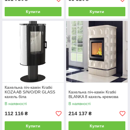
Купити
Купити
Кахельна піч-камін Kratki
KOZA AB S/N/O/DR GLASS
Кахельна піч-камін Kratki
кахель біла
BLANKA 8 кахель кремова
В наявності
В наявності
112 116
214 137
₴
₴
Купити
Купити