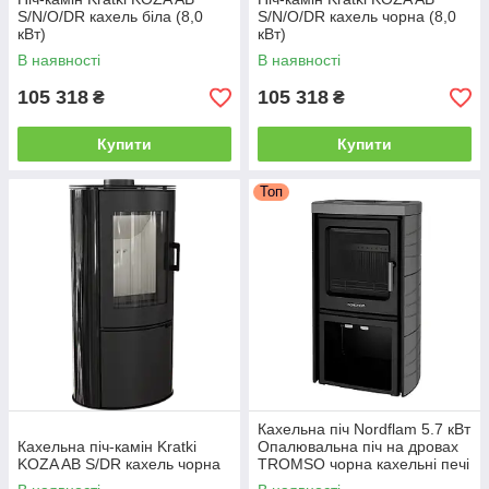
S/N/O/DR кахель біла (8,0
S/N/O/DR кахель чорна (8,0
кВт)
кВт)
В наявності
В наявності
105 318
105 318
₴
₴
Купити
Купити
Топ
Кахельна піч Nordflam 5.7 кВт
Кахельна піч-камін Kratki
Опалювальна піч на дровах
KOZA AB S/DR кахель чорна
TROMSO чорна кахельні печі
для опалення будинку