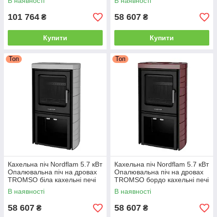
В наявності
В наявності
101 764
58 607
₴
₴
Купити
Купити
Топ
Топ
Кахельна піч Nordflam 5.7 кВт
Кахельна піч Nordflam 5.7 кВт
Опалювальна піч на дровах
Опалювальна піч на дровах
TROMSO біла кахельні печі
TROMSO бордо кахельні печі
для опалення будинку
для опалення будинку
В наявності
В наявності
58 607
58 607
₴
₴