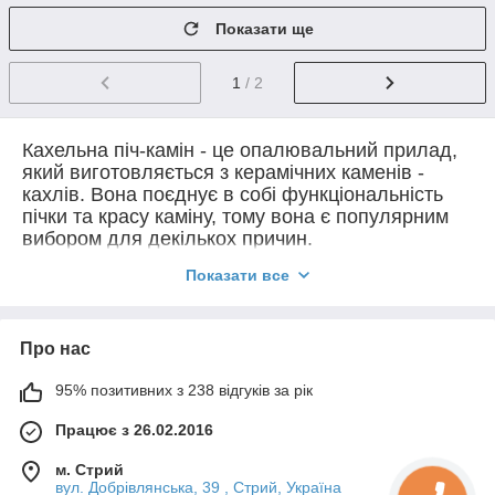
Показати ще
1
/ 2
Кахельна піч-камін - це опалювальний прилад,
який виготовляється з керамічних каменів -
кахлів. Вона поєднує в собі функціональність
пічки та красу каміну, тому вона є популярним
вибором для декількох причин.
Кахельна піч-камін складається з декількох
Показати все
компонентів, зокрема з топки, де палиться
паливо, димоходу, куди відводиться дим, та
кахель, які зберігають тепло та випромінюють
Про нас
його в приміщення. Кахлі можуть мати різні
форми, кольори та декоративні елементи, що
95% позитивних з 238 відгуків за рік
дозволяє створювати унікальний дизайн пічки.
Працює з 26.02.2016
Кахельна піч-камін працює на дереві, вугіллі
або пелетах. Паливо покладається у топку, де
м. Стрий
його підпалюють. Дим та гар піднімаються по
вул. Добрівлянська, 39 , Стрий, Україна