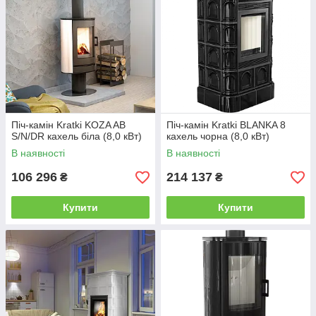
Піч-камін Kratki KOZA AB
Піч-камін Kratki BLANKA 8
S/N/DR кахель біла (8,0 кВт)
кахель чорна (8,0 кВт)
В наявності
В наявності
106 296
214 137
₴
₴
Купити
Купити