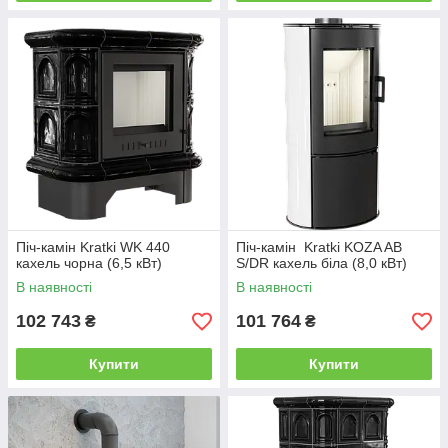
Піч-камін Kratki WK 440
Піч-камін Kratki KOZA AB
кахель чорна (6,5 кВт)
S/DR кахель біла (8,0 кВт)
В наявності
В наявності
102 743
101 764
₴
₴
Купити
Купити