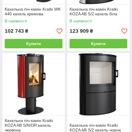
Кахельна піч-камін Kratki WK
Кахельна піч-камін Kratki
440 кахель кремова
KOZA AB S/2 кахель біла
В наявності
В наявності
102 743
123 909
₴
₴
Купити
Купити
Кахельна піч-камін Kratki
KOZA AB S/N/DR кахель
Кахельна піч-камін Kratki
червона
KOZA AB S/2 кахель чорна