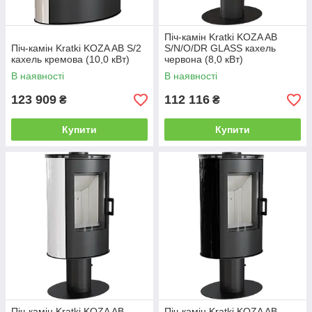
Піч-камін Kratki KOZA AB
Піч-камін Kratki KOZA AB S/2
S/N/O/DR GLASS кахель
кахель кремова (10,0 кВт)
червона (8,0 кВт)
В наявності
В наявності
123 909
112 116
₴
₴
Купити
Купити
Піч-камін Kratki KOZA AB
Піч-камін Kratki KOZA AB