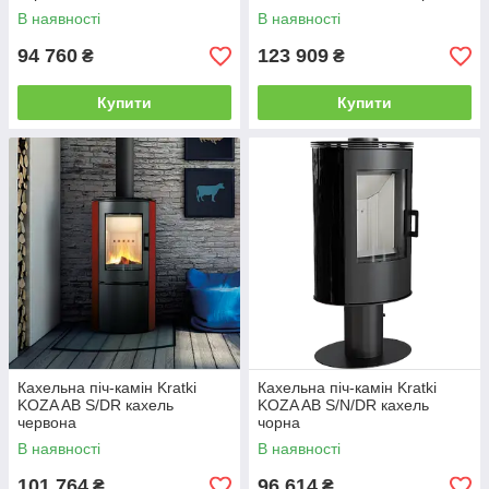
В наявності
В наявності
94 760
123 909
₴
₴
Купити
Купити
Кахельна піч-камін Kratki
Кахельна піч-камін Kratki
KOZA AB S/DR кахель
KOZA AB S/N/DR кахель
червона
чорна
В наявності
В наявності
101 764
96 614
₴
₴