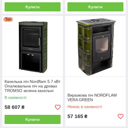
Купити
Купити
Топ
Кахельна піч Nordflam 5.7 кВт
Опалювальна піч на дровах
TROMSO зелена кахельні
печі для опалення будинку
Виразкова піч NORDFLAM
В наявності
VERA GREEN
58 607
Немає в наявності
₴
57 165
₴
Купити