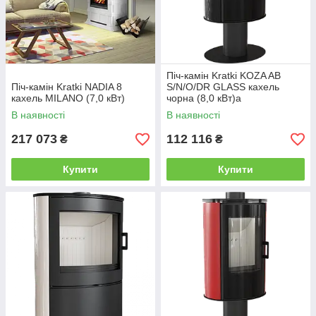
Піч-камін Kratki KOZA AB
Піч-камін Kratki NADIA 8
S/N/O/DR GLASS кахель
кахель MILANO (7,0 кВт)
чорна (8,0 кВт)а
В наявності
В наявності
217 073
112 116
₴
₴
Купити
Купити