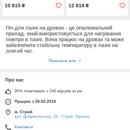
10 815
12 618
₴
₴
Піч для лазні на дровах - це опалювальний
прилад, який використовується для нагрівання
повітря в лазні. Вона працює на дровах та може
забезпечити стабільну температуру в лазні на
довгий час.
Піч для лазні на дровах складається з декількох
Показати все
компонентів, включаючи топку, де паливо
покладається, димоход, куди відводиться дим,
та камеру, де знаходиться каміння, що
Про нас
нагрівається та випромінює тепло в
приміщення. Для запуску пічки потрібно
95% позитивних з 240 відгуків за рік
покласти дрова у топку та підпалити їх. Дим та
гар піднімаються по димоходу та виходять з
Працює з 26.02.2016
лазні, а каміння нагрівається та передає тепло
в приміщення.
м. Стрий
вул. Добрівлянська, 39 , Стрий, Україна
Однією з переваг пічки для лазні на дровах є її
ефективність та надійність. Вона може зберігати
Контакти