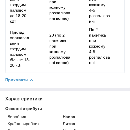
при
твердим
кожному
кожному
паливом,
4-5
розпалюва
до 18-20
розпалюва
нні вогню)
кВт
нні
По 2
Прилад,
20 (по 2
пакетика
опалювал
пакетика
при
ьний
при
кожному
твердим
кожному
4-5
паливом,
розпалюва
розпалюва
більше 18-
нні вогню)
нні
20 кВт
Приховати
Характеристики
Основні атрибути
Виробник
Hansa
Країна виробник
Литва