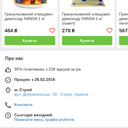
Гранульований очищувач
Гранульований очищувач
Гран
димоходу HANSA 1 кг
димоходу HANSA 1 кг
дим
(пакет)
пелл
464
278
567
₴
₴
Купити
Купити
Про нас
95% позитивних з 238 відгуків за рік
Працює з 26.02.2016
м. Стрий
вул. Добрівлянська, 39 , Стрий, Україна
Контакти
Сьогодні вихідний
Показати весь графік роботи