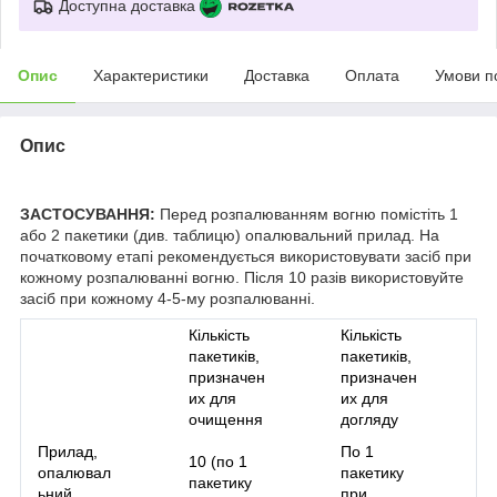
Доступна доставка
Опис
Характеристики
Доставка
Оплата
Умови п
Опис
ЗАСТОСУВАННЯ:
Перед розпалюванням вогню помістіть 1
або 2 пакетики (див. таблицю) опалювальний прилад. На
початковому етапі рекомендується використовувати засіб при
кожному розпалюванні вогню. Після 10 разів використовуйте
засіб при кожному 4-5-му розпалюванні.
Кількість
Кількість
пакетиків
,
пакетиків
,
призначен
призначен
их для
их для
очищення
догляду
Прилад,
По 1
10 (по 1
опалювал
пакетику
пакетику
ьний
при