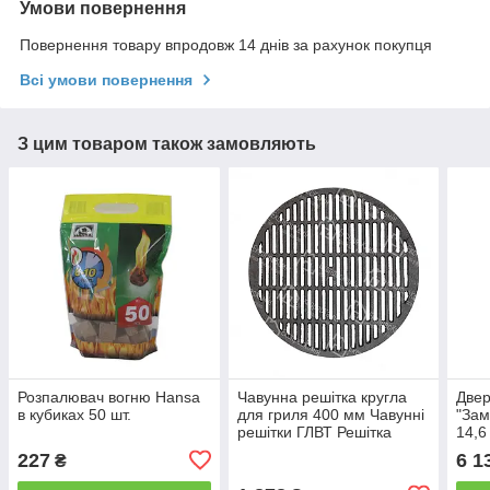
Умови повернення
Повернення товару впродовж 14 днів за рахунок покупця
Всі умови повернення
З цим товаром також замовляють
Розпалювач вогню Hansa
Чавунна решітка кругла
Двер
в кубиках 50 шт.
для гриля 400 мм Чавунні
"Зам
решітки ГЛВТ Решітка
14,6
гриль для овочів і м'яса
камі
227
6 1
₴