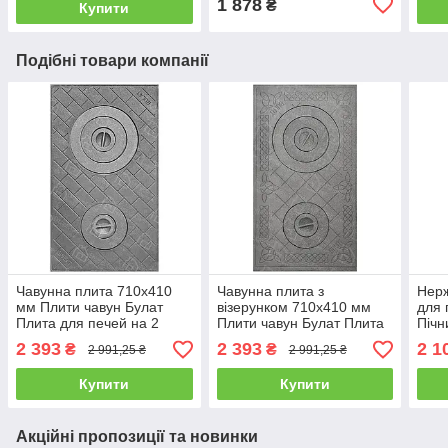
1 878
₴
Купити
Подібні товари компанії
Чавунна плита 710х410
Чавунна плита з
Нерж
мм Плити чавун Булат
візерунком 710х410 мм
для 
Плита для печей на 2
Плити чавун Булат Плита
Пічн
конфорки ПД-3 Пічне
для печей на 2 конфорки
плит
2 393
2 393
2 1
₴
₴
2 991,25 ₴
2 991,25 ₴
литво
ПД-3 Пічне литво
нерж
Купити
Купити
Акційні пропозиції та новинки