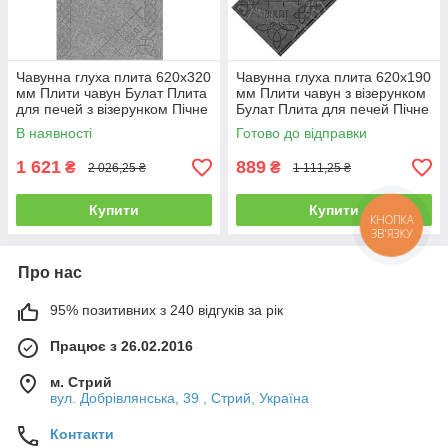
Чавунна глуха плита 620х320
Чавунна глуха плита 620х190
мм Плити чавун Булат Плита
мм Плити чавун з візерунком
для печей з візерунком Пічне
Булат Плита для печей Пічне
литво
литво
В наявності
Готово до відправки
1 621
889
₴
₴
2 026,25 ₴
1 111,25 ₴
Купити
Купити
КНОПКА
ЗВ'ЯЗКУ
Про нас
95% позитивних з 240 відгуків за рік
Працює з 26.02.2016
м. Стрий
вул. Добрівлянська, 39 , Стрий, Україна
Контакти