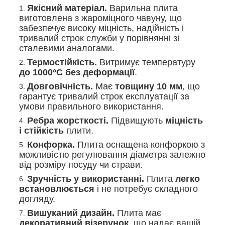
Якісний матеріал.
Варильна плита
виготовлена з жароміцного чавуну, що
забезпечує високу міцність, надійність і
тривалий строк служби у порівнянні зі
сталевими аналогами.
Термостійкість.
Витримує температуру
до 1000°C без деформації
.
Довговічність.
Має
товщину 10 мм
, що
гарантує тривалий строк експлуатації за
умови правильного використання.
Ребра жорсткості.
Підвищують
міцність
і стійкість
плити.
Конфорка.
Плита оснащена конфоркою з
можливістю регулювання діаметра залежно
від розміру посуду чи страви.
Зручність у використанні.
Плита
легко
встановлюється
і не потребує складного
догляду.
Вишуканий дизайн.
Плита має
декоративний візерунок
, що надає вашій