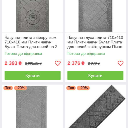
Чавунна плита з візерунком
Чавунна глуха плита 710х410
710х410 мм Плити чавун
мм Плити чавун Булат Плита
Булат Плита для печей на 2
для печей з візерунком Пічне
конфорки ПД-3 Пічне литво
литво
Готово до відправки
Готово до відправки
2 393
2 376
₴
₴
2 991,25 ₴
2 970 ₴
Купити
Купити
Топ
–20%
Топ
–20%