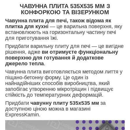
ЧАВУННА ПЛИТА 535Х535 ММ З
КОНФОРКОЮ ТА ВІЗЕРУНКОМ
Чавунна плита для печі, також відома як
плитка для кухні
— це варильна поверхня, яку
встановлюють на горизонтальну частину печі
для приготування їжі.
Придбати варильну плиту для печі — це вигідне
рішення, адже
ви отримуєте функціональну
поверхню для готування й додаткове
джерело тепла
.
Чавунна плита виготовляється методом лиття у
піщано-бетонну форму. Це один із
найнадійніших способів виробництва, який
запобігає утворенню мікротріщин і підвищує
стійкість до температурних деформацій.
Придбати
чавунну плиту 535х535 мм
за
доступною ціною можна в магазині
ExpressKamin.