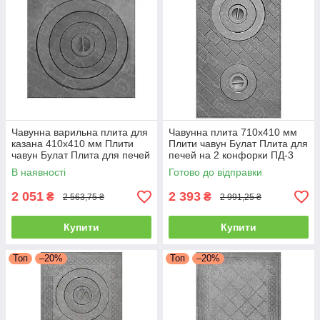
Чавунна варильна плита для
Чавунна плита 710х410 мм
казана 410х410 мм Плити
Плити чавун Булат Плита для
чавун Булат Плита для печей
печей на 2 конфорки ПД-3
Пічне литво
Пічне литво
В наявності
Готово до відправки
2 051
2 393
₴
₴
2 563,75 ₴
2 991,25 ₴
Купити
Купити
Топ
–20%
Топ
–20%