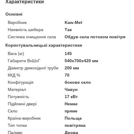
Характеристики
Основні
Виробник
Kaw-Met
Наявність шибера
Так
Система очищення скла
Обдув скла потоком повітря
Користувальницькі характеристики
Вага (кг)
145
Габарити ВхШхГ
540х700х420 мм
Діаметр димохідної труби
200 мм
ККД %
70
Конфігурація
бокове скло
Матеріал
Чавун
Потужність
17 кВт
Підйомні двері
Немає
Скло
пряме
Країна-виробник
Польща
Тип топки
повітряна
Паливо
Дрова