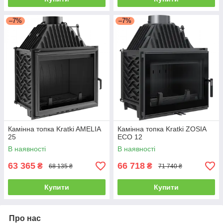
–7%
–7%
Камінна топка Kratki AMELIA
Камінна топка Kratki ZOSIA
25
ECO 12
В наявності
В наявності
63 365
66 718
₴
₴
68 135 ₴
71 740 ₴
Купити
Купити
Про нас