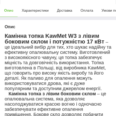
Опис
Характеристики
Доставка
Оплата
Умови п
Опис
Камінна топка KawMet W3 з лівим
боковим склом і потужністю 17 кВт
–
це ідеальний вибір для тих, хто шукає надійну та
ефективну опалювальну систему. Виготовлений
з високоякісного чавуну, ця топка забезпечує
міцність та довговічність використання. Топка
виготовлена в Польщі, від виробника KawMet,
що говорить про високу якість виробу та його
деталі. Як паливо для опалення можуть
використовуватися дрова, які є дуже
популярним та доступним джерелом енергії.
Камінна топка з лівим боковим склом
– це
опалювальна система, яка дозволяє
насолоджуватися красою вогню і одночасно
забезпечувати ефективне опалення
приміщення. Бокове скло дозволяє побачити