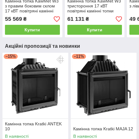
Камінна топка KawMet W3
Камінна топка KawMet W3
Камі
з правим боковим склом
тристороння 17 кВТ
з лі
17 кВТ повітряні камінні
повітряні камінні топки
топки
55 569
61 131
49 
₴
₴
Купити
Купити
Акційні пропозиції та новинки
–15%
–11%
Камінна топка Kratki ANTEK
10
Камінна топка Kratki MAJA 12
В наявності
В наявності