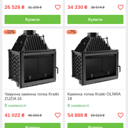
26 528
34 330
₴
₴
31 209 ₴
38 574 ₴
Купити
Купити
–11%
–7%
Чавунна камінна топка Kratki
Камінна топка Kratki OLIWIA
ZUZIA 16
18
В наявності
В наявності
41 022
54 888
₴
₴
46 093 ₴
59 019 ₴
Купити
Купити