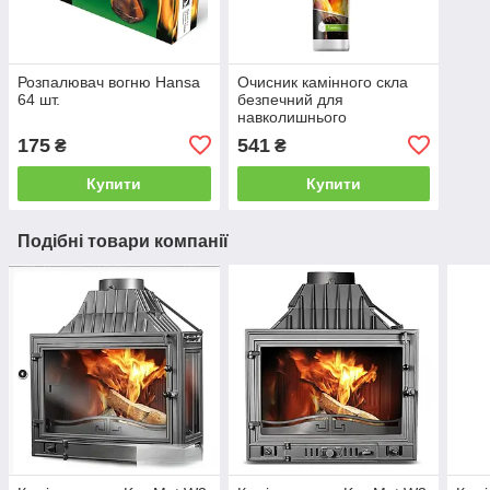
Розпалювач вогню Hansa
Очисник камінного скла
64 шт.
безпечний для
навколишнього
середовища 500 мл піна
175
541
₴
₴
Купити
Купити
Подібні товари компанії