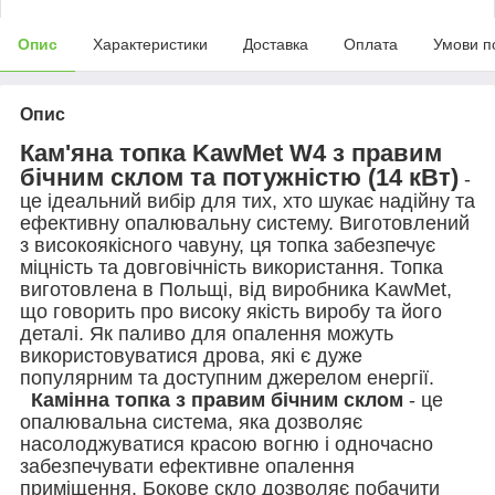
Опис
Характеристики
Доставка
Оплата
Умови п
Опис
Кам'яна топка KawMet W4 з правим
бічним склом та потужністю (14 кВт)
-
це ідеальний вибір для тих, хто шукає надійну та
ефективну опалювальну систему. Виготовлений
з високоякісного чавуну, ця топка забезпечує
міцність та довговічність використання. Топка
виготовлена в Польщі, від виробника KawMet,
що говорить про високу якість виробу та його
деталі. Як паливо для опалення можуть
використовуватися дрова, які є дуже
популярним та доступним джерелом енергії.
Камінна топка з правим бічним склом
- це
опалювальна система, яка дозволяє
насолоджуватися красою вогню і одночасно
забезпечувати ефективне опалення
приміщення. Бокове скло дозволяє побачити