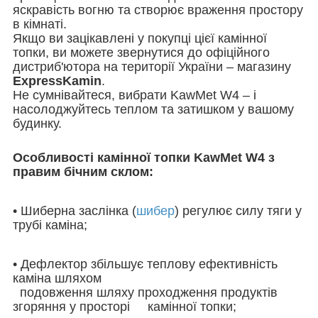
яскравість вогню та створює враження простору
в кімнаті.
Якщо ви зацікавлені у покупці цієї камінної
топки, ви можете звернутися до офіційного
дистриб'ютора на території України – магазину
ExpressKamin
.
Не сумнівайтеся, вибрати KawMet W4 – і
насолоджуйтесь теплом та затишком у вашому
будинку.
Особливості камінної топки KawMet W4 з
правим бічним склом:
• Шиберна заслінка (
шибер
) регулює силу тяги у
трубі каміна;
• Дефлектор збільшує теплову ефективність
каміна шляхом
подовження шляху проходження продуктів
згоряння у просторі камінної топки;