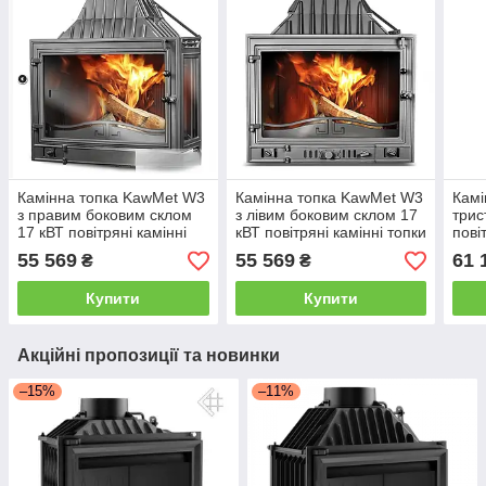
Камінна топка KawMet W3
Камінна топка KawMet W3
Камі
з правим боковим склом
з лівим боковим склом 17
трис
17 кВТ повітряні камінні
кВТ повітряні камінні топки
пові
топки
55 569
55 569
61 
₴
₴
Купити
Купити
Акційні пропозиції та новинки
–15%
–11%