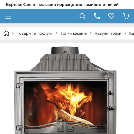
ExpressKamin - магазин изразцових каминов и печей
Товари та послуги
Топки камінні
Чавунні топки
Ка