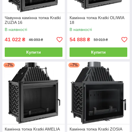
Чавунна камінна топка Kratki
Камінна топка Kratki OLIWIA
ZUZIA 16
18
В наявності
В наявності
41 022
54 888
₴
₴
46 093 ₴
59 019 ₴
Купити
Купити
–7%
–7%
Камінна топка Kratki AMELIA
Камінна топка Kratki ZOSIA