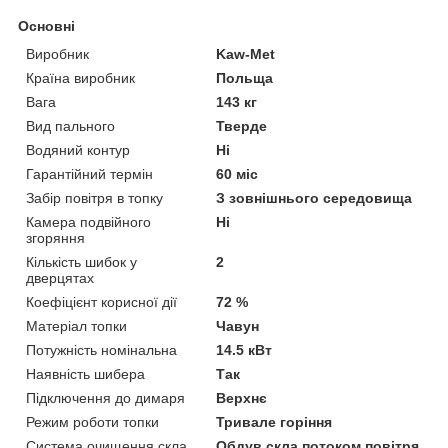
Основні
Виробник
Kaw-Met
Країна виробник
Польща
Вага
143 кг
Вид пального
Тверде
Водяний контур
Ні
Гарантійний термін
60 міс
Забір повітря в топку
З зовнішнього середовища
Камера подвійного
Ні
згоряння
Кількість шибок у
2
дверцятах
Коефіцієнт корисної дії
72 %
Матеріал топки
Чавун
Потужність номінальна
14.5 кВт
Наявність шибера
Так
Підключення до димаря
Верхнє
Режим роботи топки
Тривале горіння
Система очищення скла
Обдув скла потоком повітря