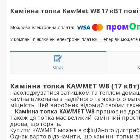
Камінна топка KawMet W8 17 кВТ пові
У компанії підключені електронні платежі. Тепер ви можете
Опис
Х
Камінна топка KAWMET W8 (17 кВт
насолоджуватися затишком та теплом домаш
каміна виконана з надійного та якісного мате
міцність. Цей виробник відомий своїми техн
Камінна топка KAWMET W8
працює на дров
Також ця топка має великий камінний прості
дрова, що горять.
Купити KAWMET можна в офіційного дистриб'
Однак варто відзначити, що камінні топки ві