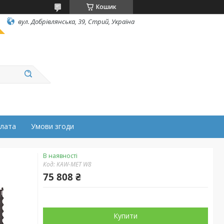
Кошик
вул. Добрівлянська, 39, Стрий, Україна
плата
Умови згоди
В наявності
Код:
KAW-MET W8
75 808 ₴
Купити