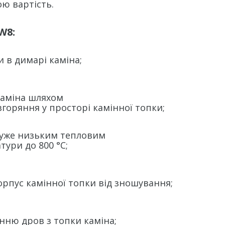
ю вартість.
W8:
и в димарі каміна;
каміна шляхом
оряння у просторі камінної топки;
дуже низьким тепловим
ри до 800 °C;
орпус камінної топки від зношування;
ню дров з топки каміна;