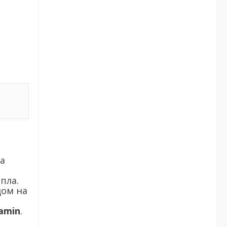
та
пла.
дом на
amin
.