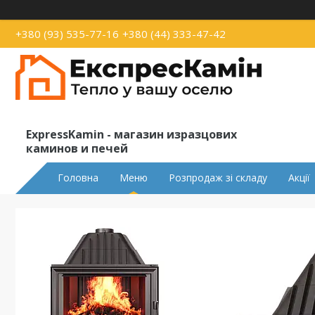
+380 (93) 535-77-16
+380 (44) 333-47-42
ExpressKamin - магазин изразцових
каминов и печей
Головна
Меню
Розпродаж зі складу
Акції