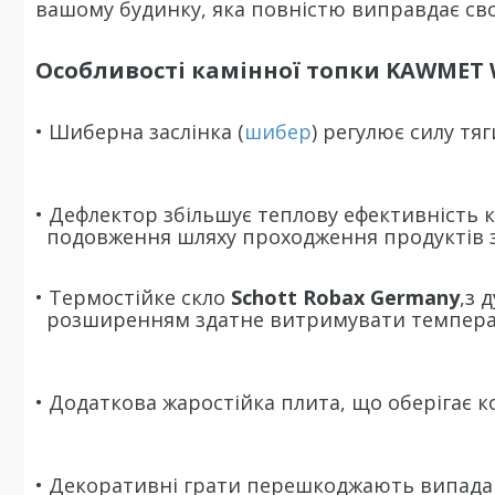
вашому будинку, яка повністю виправдає сво
Особливості камінної топки KAWMET 
• Шиберна заслінка (
шибер
) регулює силу тяг
• Дефлектор збільшує теплову ефективність 
подовження шляху проходження продуктів зг
• Термостійке скло
Schott Robax Germany
,з 
розширенням здатне витримувати температу
• Додаткова жаростійка плита, що оберігає к
• Декоративні грати перешкоджають випадан