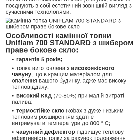
поєднують в собі естетичний зовнішній вигляд з
сучасними технологіями.
Особливості камінної топки
Uniflam 700 STANDARD з шибером
праве бокове скло:
гарантія 5 років;
топка виготовлена з
високоякісного
чавуну
, що є кращим матеріалом для
опалення вашого будинку, адже має високу
тепловіддачу;
високий ККД
(70-80%) при малій витраті
палива;
термостійке скло
Robax з дуже низьким
тепловим розширенням здатне
витримувати температури до 800 ° C;
чавунний дефлектор
підвищує теплову
ефективність топки за рахунок подовження