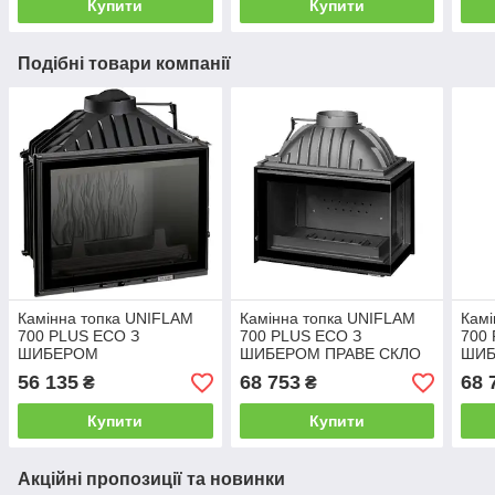
Купити
Купити
Подібні товари компанії
Камінна топка UNIFLAM
Камінна топка UNIFLAM
Камі
700 PLUS ECO З
700 PLUS ECO З
700
ШИБЕРОМ
ШИБЕРОМ ПРАВЕ СКЛО
ШИБ
56 135
68 753
68 
₴
₴
Купити
Купити
Акційні пропозиції та новинки