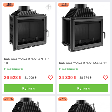
–15%
–11%
Камінна топка Kratki ANTEK
10
Камінна топка Kratki MAJA 12
В наявності
В наявності
26 528
34 330
₴
₴
31 209 ₴
38 574 ₴
Купити
Купити
–11%
–7%