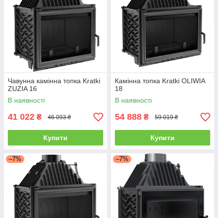
Чавунна камінна топка Kratki
Камінна топка Kratki OLIWIA
ZUZIA 16
18
В наявності
В наявності
41 022
54 888
₴
₴
46 093 ₴
59 019 ₴
Купити
Купити
–7%
–7%