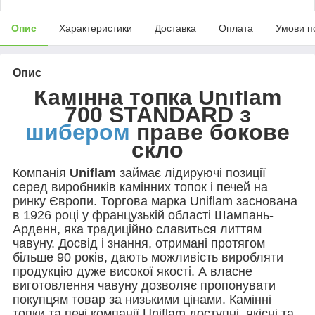
Опис
Характеристики
Доставка
Оплата
Умови п
Опис
Камінна топка Uniflam
700 STANDARD з
шибером
праве бокове
скло
Компанія
Uniflam
займає лідируючі позиції
серед виробників камінних топок і печей на
ринку Європи. Торгова марка Uniflam заснована
в 1926 році у французькій області Шампань-
Арденн, яка традиційно славиться литтям
чавуну. Досвід і знання, отримані протягом
більше 90 років, дають можливість виробляти
продукцію дуже високої якості. А власне
виготовлення чавуну дозволяє пропонувати
покупцям товар за низькими цінами. Камінні
топки та печі компанії Uniflam доступні, якісні та