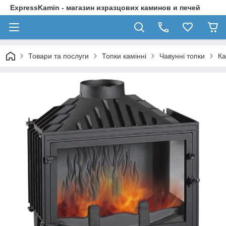
ExpressKamin - магазин изразцових каминов и печей
Товари та послуги
Топки камінні
Чавунні топки
Ка