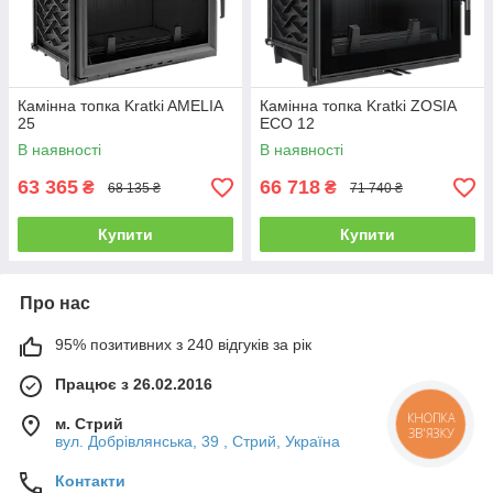
Камінна топка Kratki AMELIA
Камінна топка Kratki ZOSIA
25
ECO 12
В наявності
В наявності
63 365
66 718
₴
₴
68 135 ₴
71 740 ₴
Купити
Купити
Про нас
95% позитивних з 240 відгуків за рік
Працює з 26.02.2016
КНОПКА
м. Стрий
ЗВ'ЯЗКУ
вул. Добрівлянська, 39 , Стрий, Україна
Контакти