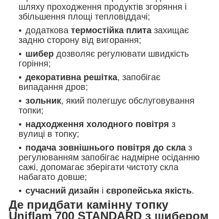
шляху проходження продуктів згоряння і
збільшення площі тепловіддачі;
додаткова
термостійка плита
захищає
задню сторону від вигорання;
шибер
дозволяє регулювати швидкість
горіння;
декоративна решітка
, запобігає
випадання дров;
зольник
, який полегшує обслуговування
топки;
надходження холодного повітря
з
вулиці в топку;
подача зовнішнього повітря до скла
з
регулюванням запобігає надмірне осіданню
сажі, допомагає зберігати чистоту скла
набагато довше;
сучасний дизайн
і
європейська якість
.
Де придбати камінну топку
Uniflam
700 STANDARD з шибером