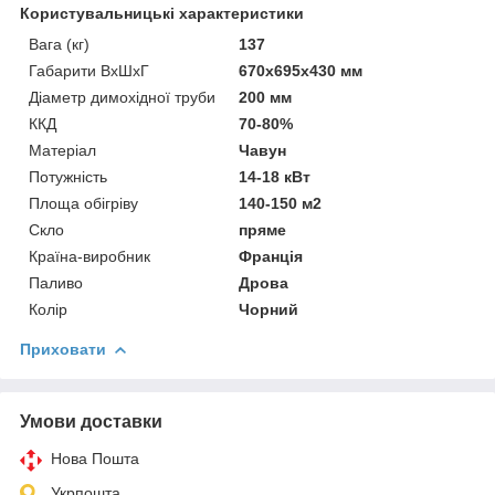
Користувальницькі характеристики
Вага (кг)
137
Габарити ВхШхГ
670х695х430 мм
Діаметр димохідної труби
200 мм
ККД
70-80%
Матеріал
Чавун
Потужність
14-18 кВт
Площа обігріву
140-150 м2
Скло
пряме
Країна-виробник
Франція
Паливо
Дрова
Колір
Чорний
Приховати
Умови доставки
Нова Пошта
Укрпошта