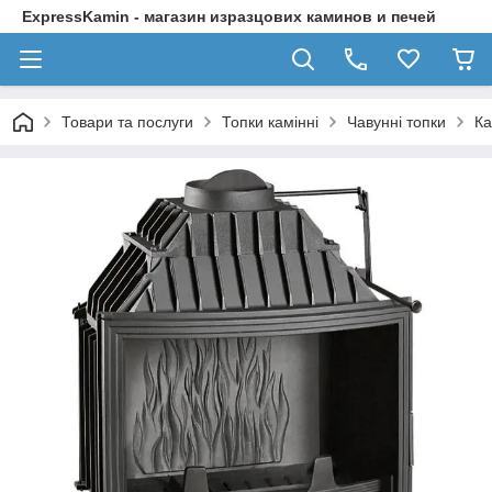
ExpressKamin - магазин изразцових каминов и печей
Товари та послуги
Топки камінні
Чавунні топки
Ка