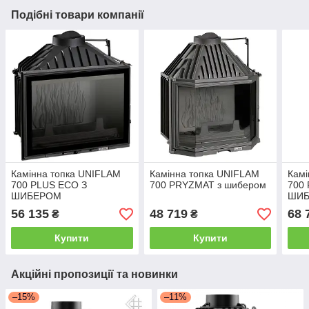
Подібні товари компанії
Камінна топка UNIFLAM
Камінна топка UNIFLAM
Камі
700 PLUS ECO З
700 PRYZMAT з шибером
700
ШИБЕРОМ
ШИБ
56 135
48 719
68 
₴
₴
Купити
Купити
Акційні пропозиції та новинки
–15%
–11%