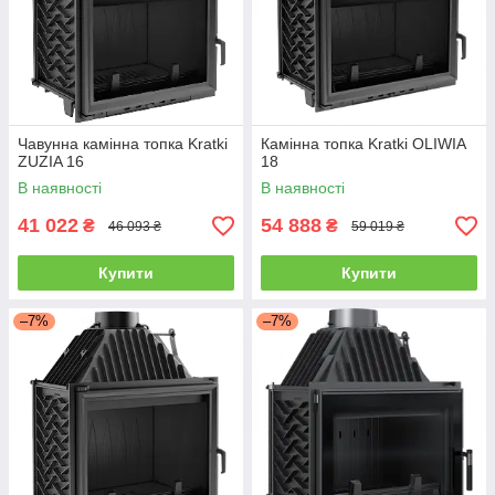
Чавунна камінна топка Kratki
Камінна топка Kratki OLIWIA
ZUZIA 16
18
В наявності
В наявності
41 022
54 888
₴
₴
46 093 ₴
59 019 ₴
Купити
Купити
–7%
–7%