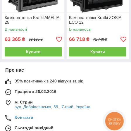
Камінна топка Kratki AMELIA
Камінна топка Kratki ZOSIA
25
ECO 12
В наявності
В наявності
63 365
66 718
₴
₴
68 135 ₴
71 740 ₴
Купити
Купити
Про нас
95% позитивних з 240 відгуків за рік
Працює з 26.02.2016
м. Стрий
вул. Добрівлянська, 39 , Стрий, Україна
Контакти
КНОПКА
ЗВ'ЯЗКУ
Сьогодні вихідний