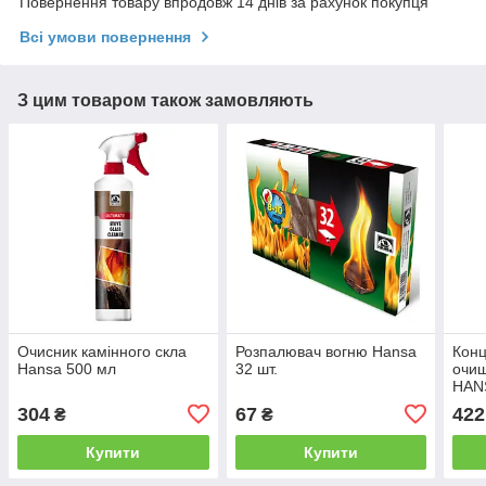
Повернення товару впродовж 14 днів за рахунок покупця
Всі умови повернення
З цим товаром також замовляють
Очисник камінного скла
Розпалювач вогню Hansa
Кон
Hansa 500 мл
32 шт.
очи
HANS
304
67
422
₴
₴
Купити
Купити