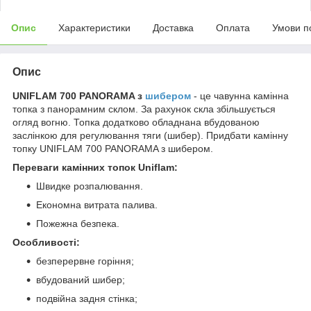
Опис
Характеристики
Доставка
Оплата
Умови п
Опис
UNIFLAM 700 PANORAMA з
шибером
- це чавунна камінна
топка з панорамним склом. За рахунок скла збільшується
огляд вогню. Топка додатково обладнана вбудованою
заслінкою для регулювання тяги (шибер). Придбати камінну
топку UNIFLAM 700 PANORAMA з шибером.
Переваги камінних топок Uniflam:
Швидке розпалювання.
Економна витрата палива.
Пожежна безпека.
Особливості:
безперервне горіння;
вбудований шибер;
подвійна задня стінка;