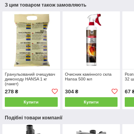
З цим товаром також замовляють
Гранульований очищувач
Очисник камінного скла
Розп
димоходу HANSA 1 кг
Hansa 500 мл
32 ш
(пакет)
278
304
67
₴
₴
Купити
Купити
Подібні товари компанії