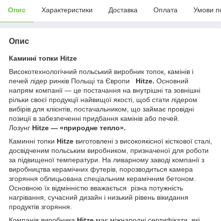
Опис
Характеристики
Доставка
Оплата
Умови п
Опис
Каминні топки Hitze
Високотехнологічний польський виробник топок, камінів і
печей лідер ринків Польщі та Європи
Hitze.
Основний
напрям компанії — це постачання на внутрішні та зовнішні
рільки своєї продукції найвищої якості, щоб стати лідером
вибірів для клієнтів, постачальником, що займає провідні
позиції в забезпеченні придбання камінів або печей.
Лозунг
Hitze — «природне тепло».
Каминні топки
Hitze
виготовлені з високоякісної кісткової сталі,
досвідченим польським виробником, призначеної для роботи
за підвищеної температури. На ливарному заводі компанії з
виробництва керамічних футерів, порозводиться камера
згоряння облицьована спеціальним керамічним бетоном.
Основною їх відмінністю вважається різна потужність
нагрівання, сучасний дизайн і низький рівень вікидання
продуктів згоряння.
Компанія виробника
Hitze
має
міжнародні сертифікати які