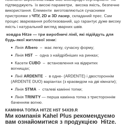
підтверджують їх високі параметри, висока якість, безпечне
використання. Елементи виготовляються сучасними
пристроями з
ЧПУ, 2D и 3D лазер
, складаний прес. Сам
процес зварювання роботизований, що гарантує дуже високу
якість і натуральний вигляд зварних швів.
ковдра Hitze — три виробничі лінії, які підійдуть для
будь-якої житлової зони:
Лінія
Albero
– має легку, сучасну форму;
Лінія
HST
– одна з найдрібніших на ринках;
Касети
CUBO
– встановлення на відкритих
вогнищах;
Лінії
ARDENTE
- в одне- (ARDENTE) і двостороннім
(ARDENTE DUO) варіантах (з краєвидом на дві кімнати);
Лінія
STMA
- сталеві камінні топки;
Лінія
TRINITY
— перша камінна топка з тристороннім
баченням вогню.
КАМІННА ТОПКА HITZE HST 54X39.R
Ми компанія Kahel Plus рекомендуємо
вам ознайомитися з продукцією Hitze.