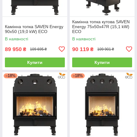
Камінна топка кутова SAVEN
Камінна топка SAVEN Energy
Energy 75х50х47R (15,1 kW)
90х50 (19,0 kW) ECO
ECO
В наявності
В наявності
89 950
90 119
₴
₴
109 695 ₴
109 901 ₴
Купити
Купити
–18%
–18%