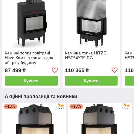
Камінні топки повітряні
Камінна топка HITZE
Камі
Hitze Камін з топкою для
HST54X39.RG
HST
обігріву будинку
HST59x43.S-I Вбудована
87 499
110 365
110
₴
₴
камінна топка
Купити
Купити
Акційні пропозиції та новинки
–18%
–18%