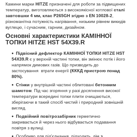
Камини марки
HITZE
призначені для роботи за підвищених
температур, виготовляються з високоякісної котлової
сталі
завтовшки
4 мм, клас P265GH згідно з EN 10028-2
,
різноманітна потужність нагрівання, низьким рівнем викидів
вуглецю, і сучасним, гарним, дизайном.
Основні характеристики КАМІННОЇ
ТОПКИ HITZE HST 54X39.R
Підвісний дефлектор КАМІННОЇ ТОПКИ HITZE HST
54X39.R
є у верхній частині топки, він змінює потік і його
напрямок димових газів. Що призводить до
застосування втрати енергії
(КККД пристрою понад
80%).
Стінки
у внутрішній частині облитовані
бетонним
шамотом
. Під час згоряння у разі досягнення високої
температури всередині топки плити очищаються,
зберігаючи в такий спосіб чистий і природний зовнішній
вигляд.
Подвійний повітрозабірник
герметично
закривається й через нього відбувається подавання
повітря з вулиці.
Особливо для під'єднання підходить дім
з