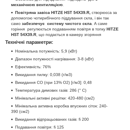
механічною вентиляцією
.
Повітряна завіса
HITZE HST 54X39.R,
створюєса за
допомогою чотирибічного піддування скла, і він так
само
забезпечує систему чистого скла
. А саме
горіння регулюється подаванням повітря в топку
HITZE
HST 54X39.R
, що подається в камеру згоряння
Технічні параметри:
Номінальна потужність: 5,9 (кВт)
Діапазон потужності нагрівання:
3-8
(кВт)
Ефективність: 76%
Викидання пилку: 0,038 (г/м3)
Викидання СО (при 13% O2) [г/м3]: 0,48
Температура димових газів: 286 (° C)
Мінімальні активні решітки: 420-480 (см2)
Мінімальна активна коробка впускних сіток: 240-
390 (см2)
Викидання відпрацьованих газів: fi 200
Подавання повітря: fi 125