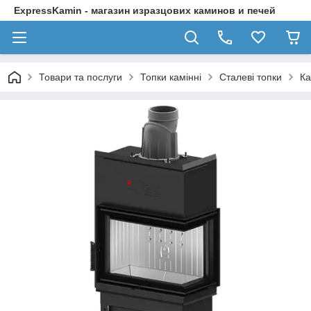
ExpressKamin - магазин изразцових каминов и печей
Товари та послуги
Топки камінні
Сталеві топки
Ка