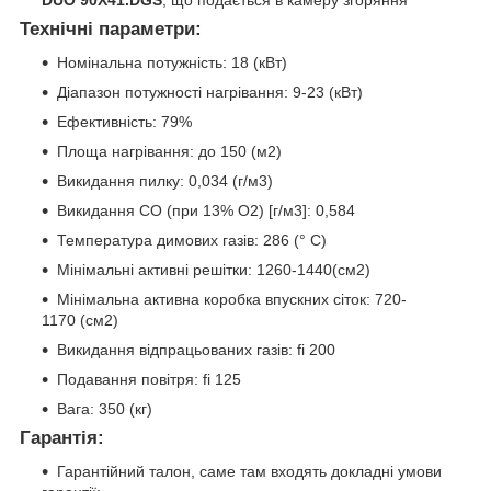
DUO 90X41.DGS
, що подається в камеру згоряння
Технічні параметри:
Номінальна потужність: 18 (кВт)
Діапазон потужності нагрівання:
9-23
(кВт)
Ефективність: 79%
Площа нагрівання: до 150 (м2)
Викидання пилку: 0,034 (г/м3)
Викидання СО (при 13% O2) [г/м3]:
0,584
Температура димових газів: 286 (° C)
Мінімальні активні решітки:
1260-1440
(см2)
Мінімальна активна коробка впускних сіток:
720-
1170
(см2)
Викидання відпрацьованих газів: fi 200
Подавання повітря: fi 125
Вага: 350 (кг)
Гарантія:
Гарантійний талон, саме там входять докладні умови