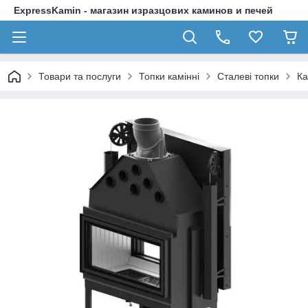
ExpressKamin - магазин изразцових каминов и печей
Товари та послуги
Топки камінні
Сталеві топки
Ка