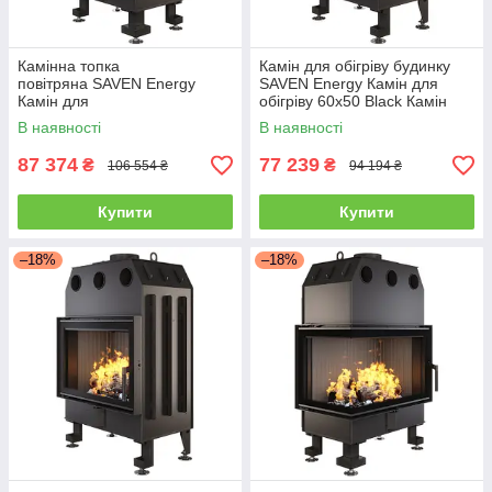
Камінна топка
Камін для обігріву будинку
повітряна SAVEN Energy
SAVEN Energy Камін для
Камін для
обігріву 60x50 Black Камін
оопалення 65х50х47R Кутова
для обігріву 14,5 kW ECO
В наявності
В наявності
топка (14,5 кВт) ECO
87 374
77 239
₴
₴
106 554 ₴
94 194 ₴
Купити
Купити
–18%
–18%