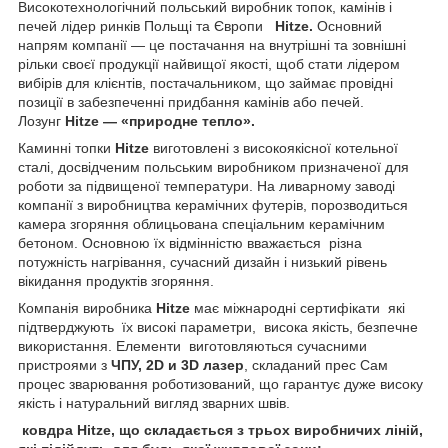
Високотехнологічний польський виробник топок, камінів і
печей лідер ринків Польщі та Європи
Hitze.
Основний
напрям компанії — це постачання на внутрішні та зовнішні
рільки своєї продукції найвищої якості, щоб стати лідером
вибірів для клієнтів, постачальником, що займає провідні
позиції в забезпеченні придбання камінів або печей.
Лозунг
Hitze — «природне тепло».
Каминні топки
Hitze
виготовлені з високоякісної котельної
сталі, досвідченим польським виробником призначеної для
роботи за підвищеної температури. На ливарному заводі
компанії з виробництва керамічних футерів, порозводиться
камера згоряння облицьована спеціальним керамічним
бетоном. Основною їх відмінністю вважається різна
потужність нагрівання, сучасний дизайн і низький рівень
вікидання продуктів згоряння.
Компанія виробника
Hitze
має
міжнародні сертифікати які
підтверджують їх високі параметри, висока якість, безпечне
використання. Елементи виготовляються сучасними
пристроями з
ЧПУ, 2D и 3D лазер
, складаний прес Сам
процес зварювання роботизований, що гарантує дуже високу
якість і натуральний вигляд зварних швів.
ковдра Hitze, що складається з трьох виробничих ліній,