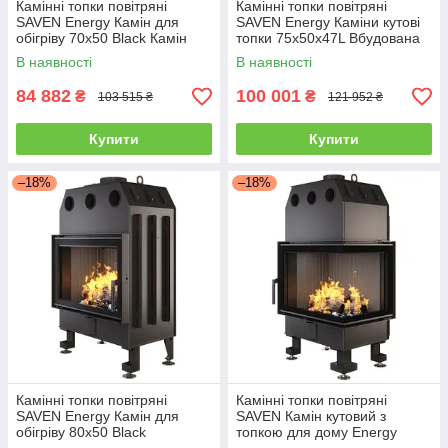
Камінні топки повітряні
Камінні топки повітряні
SAVEN Energy Камін для
SAVEN Energy Каміни кутові
обігріву 70х50 Black Камін
топки 75x50x47L Вбудована
для обігріву 15,1 kW ECO
камінна топка 16,5 кВт ECO
В наявності
В наявності
84 882
100 001
₴
₴
103 515 ₴
121 952 ₴
Купити
Купити
–18%
–18%
Камінні топки повітряні
Камінні топки повітряні
SAVEN Energy Камін для
SAVEN Камін кутовий з
обігріву 80х50 Black
топкою для дому Energy