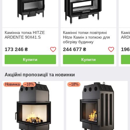
Камінна топка HITZE
Камінні топки повітряні
Камі
ARDENTE 90X41.S
Hitze Камін з топкою для
ARD
обігріву будинку
ARD115X43.DGS-I
173 246
244 677
196
₴
₴
Вбудована камінна топка
Купити
Купити
Акційні пропозиції та новинки
Новинка
–18%
–18%