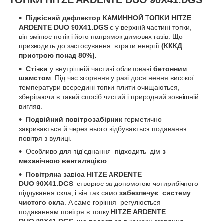
ТОПКИ HITZE ARDENTE DUO 90X41.DGS
Підвісний дефлектор КАМИННОЙ ТОПКИ HITZE
ARDENTE DUO 90X41.DGS
є у верхній частині топки,
він змінює потік і його напрямок димових газів. Що
призводить до застосування втрати енергії
(КККД
пристрою понад 80%).
Стінки
у внутрішній частині облитовані
бетонним
шамотом
. Під час згоряння у разі досягнення високої
температури всередині топки плити очищаються,
зберігаючи в такий спосіб чистий і природний зовнішній
вигляд.
Подвійний повітрозабірник
герметично
закривається й через нього відбувається подавання
повітря з вулиці.
Особливо для під'єднання підходить дім
з
механічною вентиляцією
.
Повітряна завіса
HITZE ARDENTE
DUO 90X41.DGS,
створює за допомогою чотирибічного
піддування скла, і він так само
забезпечує систему
чистого скла
. А саме горіння регулюється
подаванням повітря в топку
HITZE ARDENTE