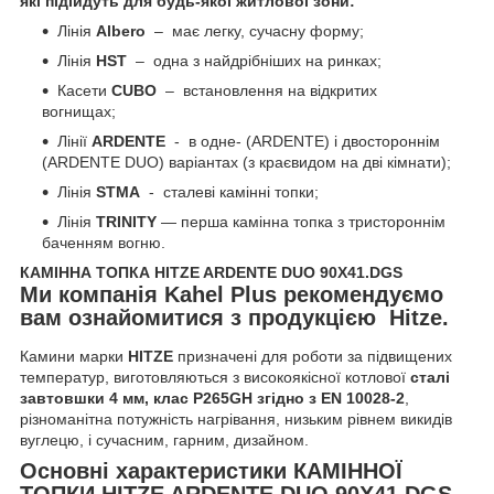
які підійдуть для будь-якої житлової зони:
Лінія
Albero
– має легку, сучасну форму;
Лінія
HST
– одна з найдрібніших на ринках;
Касети
CUBO
– встановлення на відкритих
вогнищах;
Лінії
ARDENTE
- в одне- (ARDENTE) і двостороннім
(ARDENTE DUO) варіантах (з краєвидом на дві кімнати);
Лінія
STMA
- сталеві камінні топки;
Лінія
TRINITY
— перша камінна топка з тристороннім
баченням вогню.
КАМІННА ТОПКА HITZE ARDENTE DUO 90X41.DGS
Ми компанія Kahel Plus рекомендуємо
вам ознайомитися з продукцією Hitze.
Камини марки
HITZE
призначені для роботи за підвищених
температур, виготовляються з високоякісної котлової
сталі
завтовшки
4 мм, клас P265GH згідно з EN 10028-2
,
різноманітна потужність нагрівання, низьким рівнем викидів
вуглецю, і сучасним, гарним, дизайном.
Основні характеристики КАМІННОЇ