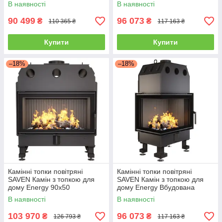
Вбудована камінна топка 17
65x50x47 R Вбудована
В наявності
В наявності
kW ECO
камінна топка Black
90 499
96 073
₴
₴
110 365 ₴
117 163 ₴
Купити
Купити
–18%
–18%
Камінні топки повітряні
Камінні топки повітряні
SAVEN Камін з топкою для
SAVEN Камін з топкою для
дому Energy 90x50
дому Energy Вбудована
Вбудована камінна топка
камінна топка Black 19,0 кВт
В наявності
В наявності
Black 19,0 кВт
103 970
96 073
₴
₴
126 793 ₴
117 163 ₴