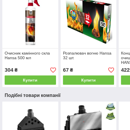
Очисник камінного скла
Розпалювач вогню Hansa
Кон
Hansa 500 мл
32 шт.
очи
HANS
304
67
422
₴
₴
Купити
Купити
Подібні товари компанії