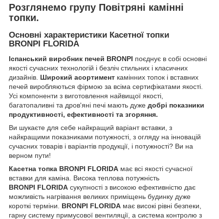
Розглянемо групу Повітряні камінні
топки.
Основні характеристики Касетної топки
BRONPI FLORIDA
Іспанський виробник печей
BRONPI
поєднує в собі основні
якості сучасних технологій і безліч стильних і класичних
дизайнів.
Широкий асортимент
камінних топок і вставних
печей виробляються фірмою за всіма сертифікатами якості.
Усі компоненти з виготовлення найвищої якості,
багатопаливні та дров'яні печі мають дуже
добрі показники
продуктивності, ефективності та згоряння.
Ви шукаєте для себе найкращий варіант вставки, з
найкращими показниками потужності, з огляду на інновацій
сучасних товарів і варіантів продукції, і потужності? Ви на
верном пути!
Касетна топка BRONPI FLORIDA
має всі якості сучасної
вставки для каміна. Висока теплова потужність
BRONPI FLORIDA
сукупності з високою ефективністю дає
можливість нагрівання великих приміщень будинку дуже
короткі терміни.
BRONPI FLORIDA
має високі рівні безпеки,
гарну систему примусової вентиляції, а система контролю з