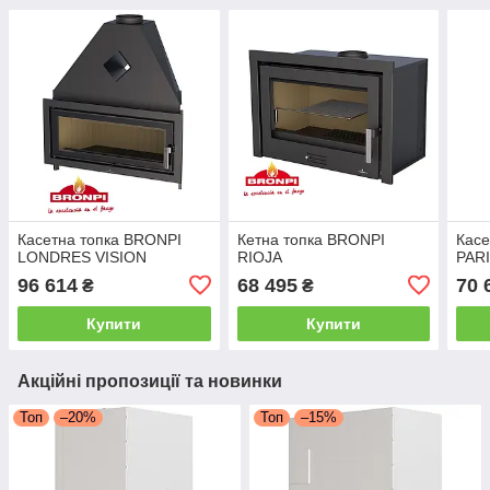
Касетна топка BRONPI
Кетна топка BRONPI
Касе
LONDRES VISION
RIOJA
PARI
96 614
68 495
70 
₴
₴
Купити
Купити
Акційні пропозиції та новинки
Топ
–20%
Топ
–15%