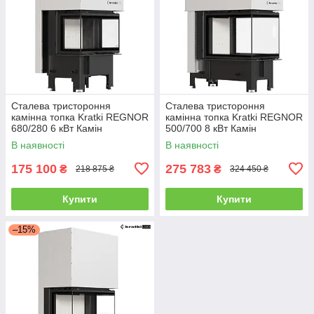
Сталева тристороння
Сталева тристороння
камінна топка Kratki REGNOR
камінна топка Kratki REGNOR
680/280 6 кВт Камін
500/700 8 кВт Камін
гільйотина REGNOR
гільйотина REGNOR
В наявності
В наявності
175 100
275 783
₴
₴
218 875 ₴
324 450 ₴
Купити
Купити
–15%