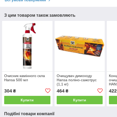
Всі умови повернення
З цим товаром також замовляють
Очисник камінного скла
Очищувач димоходу
Кон
Hansa 500 мл
Hansa поліно-сажотрус
очи
(1,1 кг)
HANS
304
464
422
₴
₴
Купити
Купити
Подібні товари компанії