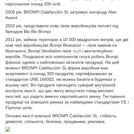
персоналом понад 200 осіб.
2008 рік, BRONPI Calefacción SL затримує нагороду Alas
Award.
2010 рік, представили нову лінію виробництва пеплет під
брендом Bio Bio Bronpi.
2011 рік, займає територію в 10 000 квадратних метрів, ще дві
нові лінії виробництва Bronpi Bioetanol — лінія камінів на
біоетанолі, Bronpi Ventilation лінія
труб
і вентиляційних
виробів. Поєднання всіх компонентів галузі робить Bronpi
фірмою однією з найповніших каталогів продукції. На цей
момент BRONPI Calefacción SL фірма виробник має
асортимент із понад 300 продуктів, сертифікованих за
стандартом UNE 166002, які можна бачити в будинках у
всьому світі. Всі продукти проходять суворий внутрішній
контроль якості, що дає змогу випустити товар високих
якостей, що радить вимоги європейського ринку. Тестування
продукції на зовнішніх ринках за найвищими стандартами CE і
Flamme verte.
Основні якості компанії BRONPI Calefacción SL: стійкість,
довкілля, спільнота, безпека, працівники, реклама.