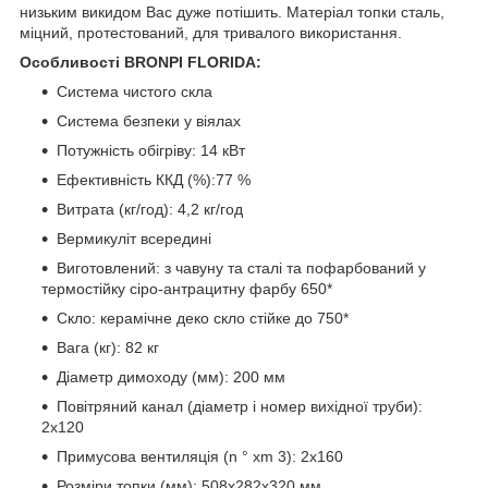
низьким викидом Вас дуже потішить. Матеріал топки сталь,
міцний, протестований, для тривалого використання.
Особливості BRONPI FLORIDA:
Система чистого скла
Система безпеки у віялах
Потужність обігріву: 14 кВт
Ефективність ККД (%):77 %
Витрата (кг/год): 4,2 кг/год
Вермикуліт всередині
Виготовлений: з чавуну та сталі та пофарбований у
термостійку сіро-антрацитну фарбу 650*
Скло: керамічне деко скло стійке до 750*
Вага (кг): 82 кг
Діаметр димоходу (мм): 200 мм
Повітряний канал (діаметр і номер вихідної труби):
2х120
Примусова вентиляція (
n ° xm
3
): 2x160
Розміри топки (мм):
508x282x320
мм