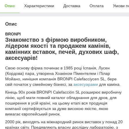
Опис
Характеристики
Доставка
Оплата
Умови п
Опис
BRONPI
З
накомство з фірмою виробником,
лідером якості та продажем камінів,
камінних вставок, печей, духових шаф,
аксесуарів!
Свою основу фірма починає в 1985 році Іспанія, Лусен
(Кордова) пара, утворена Хоакіном Піментелем і Пілар
Мойано, нинішня компанія BRONPI Calefacciусen SL, бере
свій початок у сімейному бізнесі, за
аксесуарами
для каміна.
Кінець 90х років BRONPI Calefacción SL розширює виробничу
лінію, щоб мати повний каталог обладнання для дров, для
поширення в усій країні, на цьому етапі вся продукція
компанії сертифікується за дуже високою якістю, якою
вимагає європейський ринок.
2000 рік, виходять на міжнародний ринок виставок у понад 20
країнах світу. Предявляють власну дослідну лабораторію, з