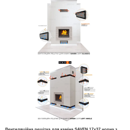
Вентиляційна решітка для каміна SAVEN 17х37 чорна з