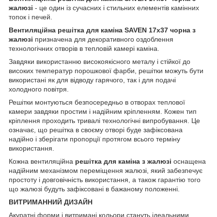
жалюзі
- це один із сучасних і стильних елементів камінних
топок і печей.
Вентиляційна решітка для каміна SAVEN 17х37 чорна з
жалюзі
призначена для декоративного оздоблення
технологічних отворів в тепловій камері каміна.
Завдяки використанню високоякісного металу і стійкої до
високих температур порошкової фарби, решітки можуть бути
використані як для відводу гарячого, так і для подачі
холодного повітря.
Решітки монтуються безпосередньо в отворах теплової
камери завдяки простим і надійним кріпленням. Кожен тип
кріплення проходить тривалі технологічні випробування. Це
означає, що решітка в своєму отворі буде зафіксована
надійно і зберігати пропорції протягом всього терміну
використання.
Кожна вентиляційна
решітка для каміна з жалюзі
оснащена
надійним механізмом переміщення жалюзі, який забезпечує
простоту і довговічність використання, а також гарантію того
що жалюзі будуть зафіксовані в бажаному положенні.
ВИТРИМАННИЙ ДИЗАЙН
Акуратні форми і витримані кольори стануть ідеальними