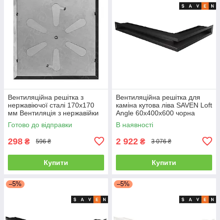
Вентиляційна решітка з
Вентиляційна решітка для
нержавіючої сталі 170x170
каміна кутова ліва SAVEN Loft
мм Вентиляція з нержавійки
Angle 60х400х600 чорна
для печі
Готово до відправки
В наявності
298
2 922
₴
₴
596 ₴
3 076 ₴
Купити
Купити
–5%
–5%