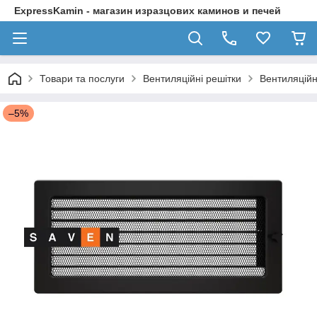
ExpressKamin - магазин изразцових каминов и печей
Товари та послуги
Вентиляційні решітки
Вентиляційн
–5%