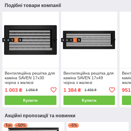
Подібні товари компанії
Вентиляційна решітка для
Вентиляційна решітка для
Вент
каміна SAVEN 17х30
каміна SAVEN 17х49
камі
чорна з жалюзі
чорна з жалюзі
жалю
1 003
1 384
951
₴
₴
1 056 ₴
1 456 ₴
Купити
Купити
Акційні пропозиції та новинки
Топ
–50%
–5%