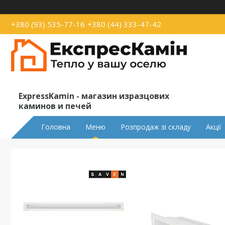
+380 (93) 535-77-16
+380 (44) 333-47-42
ExpressKamin - магазин изразцових
каминов и печей
Головна
Меню
Розпродаж зі складу
Акції