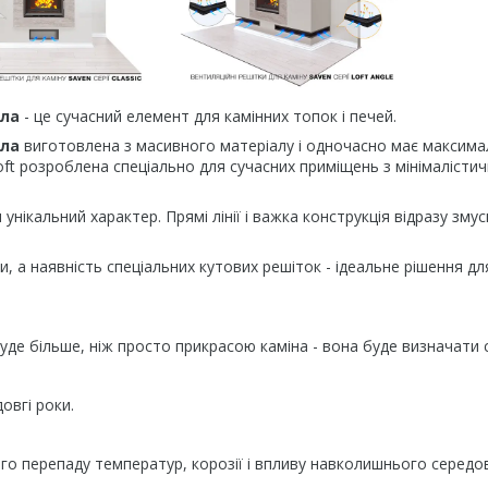
іла
- це сучасний елемент для камінних топок і печей.
іла
виготовлена з масивного матеріалу і одночасно має максим
oft розроблена спеціально для сучасних приміщень з мінімалісти
унікальний характер. Прямі лінії і важка конструкція відразу зму
и, а наявність спеціальних кутових решіток - ідеальне рішення дл
уде більше, ніж просто прикрасою каміна - вона буде визначати 
овгі роки.
ого перепаду температур, корозії і впливу навколишнього середо