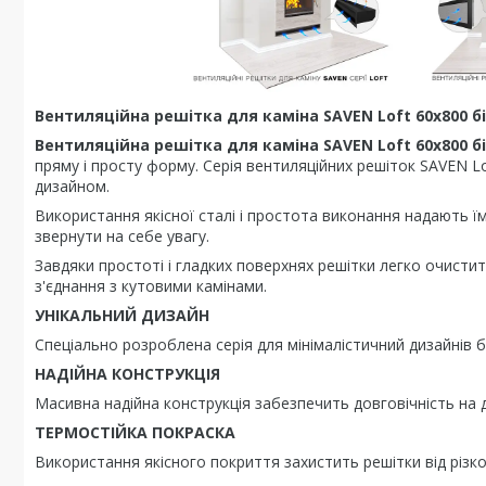
Вентиляційна решітка для каміна SAVEN Loft 60х800 б
Вентиляційна решітка для каміна SAVEN Loft 60х800 б
пряму і просту форму. Серія вентиляційних решіток SAVEN L
дизайном.
Використання якісної сталі і простота виконання надають їм 
звернути на себе увагу.
Завдяки простоті і гладких поверхнях решітки легко очистит
з'єднання з кутовими камінами.
УНІКАЛЬНИЙ ДИЗАЙН
Спеціально розроблена серія для мінімалістичний дизайнів б
НАДІЙНА КОНСТРУКЦІЯ
Масивна надійна конструкція забезпечить довговічність на д
ТЕРМОСТІЙКА ПОКРАСКА
Використання якісного покриття захистить решітки від різк