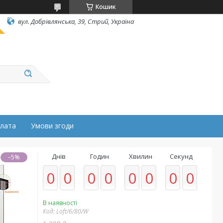
Кошик
вул. Добрівлянська, 39, Стрий, Україна
плата
Умови згоди
Днів
Годин
Хвилин
Секунд
–5%
0
0
0
0
0
0
0
0
В наявності
Код:
Lоft/6/80/W