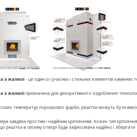
ва з жалюзі
- це один із сучасних і стильних елементів камінних т
а з жалюзі
призначена для декоративного оздоблення технолог
високих температур порошкової фарби, решітки можуть бути вико
ри завдяки простим і надійним кріпленням. Кожен тип кріпленн
о решітка в своєму отворі буде зафіксована надійно і зберігати