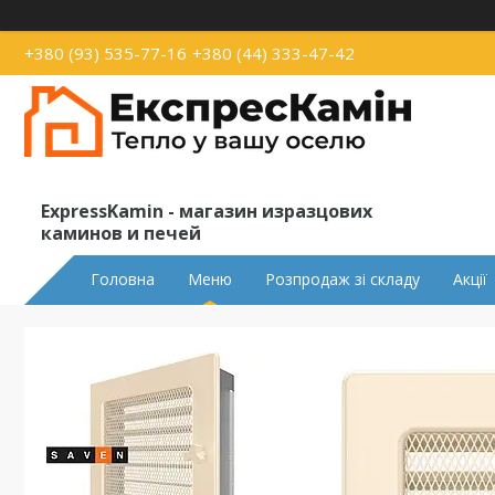
+380 (93) 535-77-16
+380 (44) 333-47-42
ExpressKamin - магазин изразцових
каминов и печей
Головна
Меню
Розпродаж зі складу
Акції