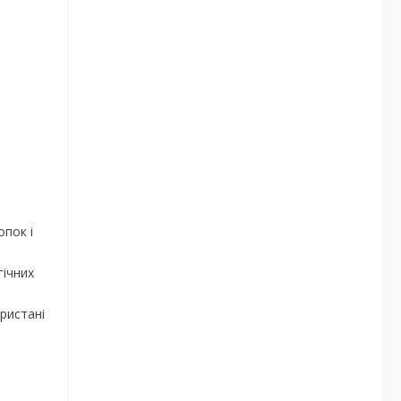
опок і
ічних
ристані
я