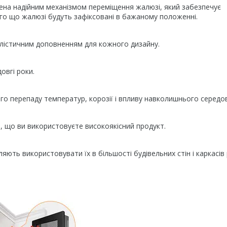
на надійним механізмом переміщення жалюзі, який забезпечує
ого що жалюзі будуть зафіксовані в бажаному положенні.
илістичним доповненням для кожного дизайну.
овгі роки.
ого перепаду температур, корозії і впливу навколишнього середо
і, що ви використовуєте високоякісний продукт.
ють використовувати їх в більшості будівельних стін і каркасів 