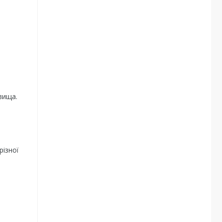
вища.
різної