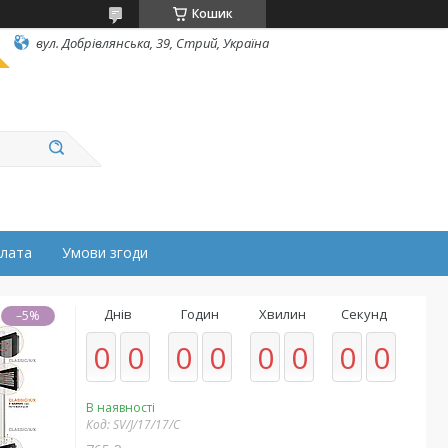
Кошик
вул. Добрівлянська, 39, Стрий, Україна
плата
Умови згоди
Днів
Годин
Хвилин
Секунд
–5%
0
0
0
0
0
0
0
0
В наявності
Код:
SV/J/17/17/C