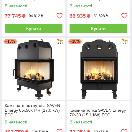
В наявності
В наявності
77 745
66 935
₴
₴
94 812 ₴
81 628 ₴
Купити
Купити
–18%
–18%
Камінна топка кутова SAVEN
Energy 85х50х47R (17,0 kW)
Камінна топка SAVEN Energy
ECO
70х50 (15,1 kW) ECO
В наявності
В наявності
103 759
73 354