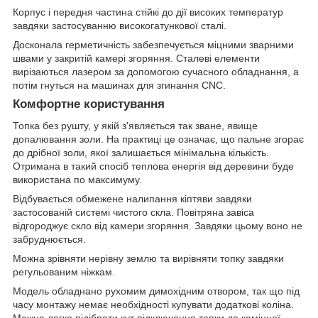
Корпус і передня частина стійкі до дії високих температур
завдяки застосуванню високогатункової сталі.
Досконала герметичність забезпечується міцними зварними
швами у закритій камері згоряння. Сталеві елементи
вирізаються лазером за допомогою сучасного обладнання, а
потім гнуться на машинах для згинання CNC.
Комфортне користування
Топка без рушту, у якій з'являється так зване, явище
допалювання золи. На практиці це означає, що пальне згорає
до дрібної золи, якої залишається мінімальна кількість.
Отримана в такий спосіб теплова енергія від деревини буде
використана по максимуму.
Відбувається обмежене налипання кіптяви завдяки
застосованій системі чистого скла. Повітряна завіса
відгороджує скло від камери згоряння. Завдяки цьому воно не
забруднюється.
Можна зрівняти нерівну землю та вирівняти топку завдяки
регульованим ніжкам.
Модель обладнано рухомим димохідним отвором, так що під
часу монтажу немає необхідності купувати додаткові коліна.