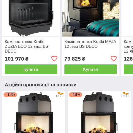
Камінна топка Kratki
Камінна топка Kratki MAJA
Камі
ZUZIA ECO 12 ліва BS
12 ліва BS DECO
конт
DECO
12 л
101 970
79 825
126
₴
₴
Купити
Купити
Акційні пропозиції та новинки
–18%
–18%