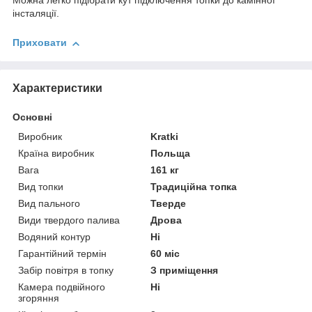
Можна легко підібрати кут підключення топки до камінної
інсталяції.
Приховати
Характеристики
Основні
Виробник
Kratki
Країна виробник
Польща
Вага
161 кг
Вид топки
Традиційна топка
Вид пального
Тверде
Види твердого палива
Дрова
Водяний контур
Ні
Гарантійний термін
60 міс
Забір повітря в топку
З приміщення
Камера подвійного
Ні
згоряння