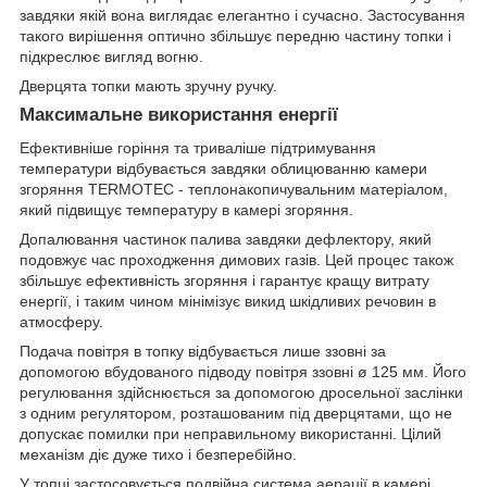
завдяки якій вона виглядає елегантно і сучасно. Застосування
такого вирішення оптично збільшує передню частину топки і
підкреслює вигляд вогню.
Дверцята топки мають зручну ручку.
Максимальне використання енергії
Ефективніше горіння та триваліше підтримування
температури відбувається завдяки облицюванню камери
згоряння TERMOTEC - теплонакопичувальним матеріалом,
який підвищує температуру в камері згоряння.
Допалювання частинок палива завдяки дефлектору, який
подовжує час проходження димових газів. Цей процес також
збільшує ефективність згоряння і гарантує кращу витрату
енергії, і таким чином мінімізує викид шкідливих речовин в
атмосферу.
Подача повітря в топку відбувається лише ззовні за
допомогою вбудованого підводу повітря ззовні ø 125 мм. Його
регулювання здійснюється за допомогою дросельної заслінки
з одним регулятором, розташованим під дверцятами, що не
допускає помилки при неправильному використанні. Цілий
механізм діє дуже тихо і безперебійно.
У топці застосовується подвійна система аерації в камері