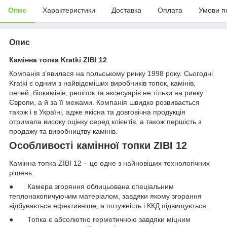
Опис
Характеристики
Доставка
Оплата
Умови п
Опис
Камінна топка Kratki ZIBI 12
Компанія з’явилася на польському ринку 1998 року. Сьогодні
Kratki є одним з найвідоміших виробників топок, камінів,
печей, біокамінів, решіток та аксесуарів не тільки на ринку
Європи, а й за її межами. Компанія швидко розвивається
також і в Україні, адже якісна та довговічна продукція
отримала високу оцінку серед клієнтів, а також першість з
продажу та виробництву камінів.
Особливості камінної топки ZIBI 12
Камінна топка ZIBI 12 – це одне з найновіших технологічних
рішень.
● Камера згоряння облицьована спеціальним
теплонакопичуючим матеріалом, завдяки якому згорання
відбувається ефективніше, а потужність і ККД підвищується.
● Топка є абсолютно герметичною завдяки міцним