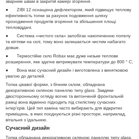
зварним швам в закритій камері згоряння.
● ZIBI 12 оснащена дефлектором, який підвищує теплову
ефективність топки за рахунок подовження шляху
проходження продуктів згоряння та збільшення площі
тепловіддачі.
● Система «чистого скла» запобігає накопиченню попелу
та кіптяви на склі, тому воно залишається чистим набагато
довше.
● Термостійке скло Robax має дуже низьке теплове
розширення, яке здатне витримувати температури до 800 ° C;
● Вона має сучасний дизайн і виготовлена з винятковою
увагою до деталей.
Топка цікавої форми, з бічним склом, обладнана
декоративною скляною панеллю типу glass. Завдяки
двосторонньому огляду вогню та витонченій фронтальній
рамці вона відмінно підходить під стилістику сучасних
інтер'єрів. Цей тип каміна часто вибирають для відкритих
приміщень, в яких поєднуються різні простори, наприклад,
вітальня з їдальнею.
Сучасний дизайн
Топка обладнана декоративною скляною панеллю типу glass,