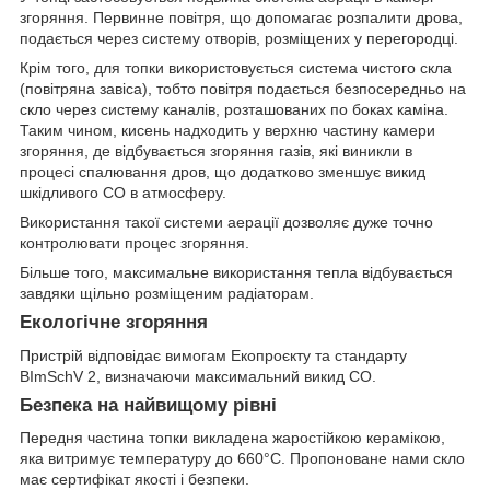
згоряння. Первинне повітря, що допомагає розпалити дрова,
подається через систему отворів, розміщених у перегородці.
Крім того, для топки використовується система чистого скла
(повітряна завіса), тобто повітря подається безпосередньо на
скло через систему каналів, розташованих по боках каміна.
Таким чином, кисень надходить у верхню частину камери
згоряння, де відбувається згоряння газів, які виникли в
процесі спалювання дров, що додатково зменшує викид
шкідливого СО в атмосферу.
Використання такої системи аерації дозволяє дуже точно
контролювати процес згоряння.
Більше того, максимальне використання тепла відбувається
завдяки щільно розміщеним радіаторам.
Екологічне згоряння
Пристрій відповідає вимогам Екопроєкту та стандарту
BImSchV 2, визначаючи максимальний викид CO.
Безпека на найвищому рівні
Передня частина топки викладена жаростійкою керамікою,
яка витримує температуру до 660°C. Пропоноване нами скло
має сертифікат якості і безпеки.