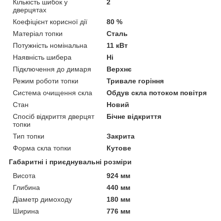
Кількість шибок у
2
дверцятах
Коефіцієнт корисної дії
80 %
Матеріал топки
Сталь
Потужність номінальна
11 кВт
Наявність шибера
Ні
Підключення до димаря
Верхнє
Режим роботи топки
Тривале горіння
Система очищення скла
Обдув скла потоком повітря
Стан
Новий
Спосіб відкриття дверцят
Бічне відкриття
топки
Тип топки
Закрита
Форма скла топки
Кутове
Габаритні і приєднувальні розміри
Висота
924 мм
Глибина
440 мм
Діаметр димоходу
180 мм
Ширина
776 мм