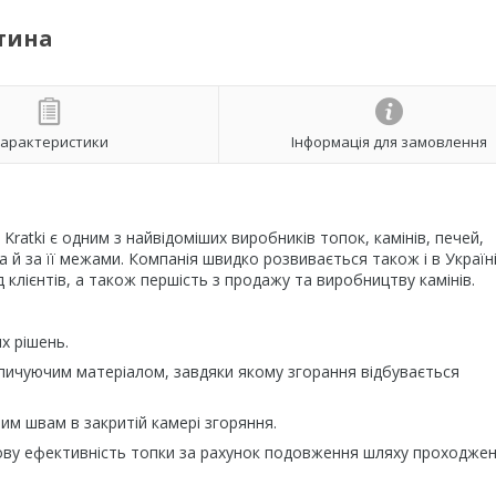
отина
арактеристики
Інформація для замовлення
Kratki є одним з найвідоміших виробників топок, камінів, печей,
 а й за її межами. Компанія швидко розвивається також і в Україн
 клієнтів, а також першість з продажу та виробництву камінів.
х рішень.
чуючим матеріалом, завдяки якому згорання відбувається
 швам в закритій камері згоряння.
у ефективність топки за рахунок подовження шляху проходже