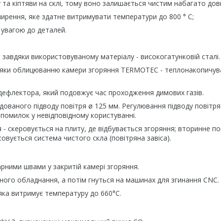
а кіптяви на склі, тому воно залишається чистим набагато дов
ення, яке здатне витримувати температури до 800 ° C;
увагою до деталей.
 завдяки використовуваному матеріалу - високогатунковій сталі.
вдяки облицюванню камери згоряння TERMOTEC - теплонакопичу
ефлектора, який подовжує час проходження димових газів.
ованого підводу повітря ø 125 мм. Регулювання підводу повітря
помилок у невідповідному користуванні.
 - скеровується на плиту, де відбувається згоряння; вторинне по
совується система чистого скла (повітряна завіса).
рними швами у закритій камері згоряння.
ого обладнання, а потім гнуться на машинах для згинання CNC.
яка витримує температуру до 660°C.