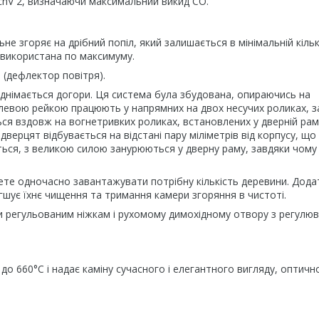
chV 2, визначаючи максимальний викид CO.
е згоряє на дрібний попіл, який залишається в мінімальній кільк
 використана по максимуму.
 (дефлектор повітря).
піднімається догори. Ця система була збудована, опираючись на
талевою рейкою працюють у напрямних на двох несучих роликах, 
ся вздовж на вогнетривких роликах, встановлених у дверній рам
 дверцят відбувається на відстані пару міліметрів від корпусу, що
ться, з великою силою занурюються у дверну раму, завдяки чому
ете одночасно завантажувати потрібну кількість деревини. Дод
гшує їхнє чищення та тримання камери згоряння в чистоті.
 регульованим ніжкам і рухомому димохідному отвору з регулю
до 660°C і надає каміну сучасного і елегантного вигляду, оптичн