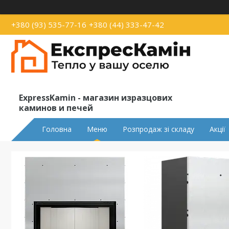
+380 (93) 535-77-16
+380 (44) 333-47-42
ExpressKamin - магазин изразцових
каминов и печей
Головна
Меню
Розпродаж зі складу
Акції