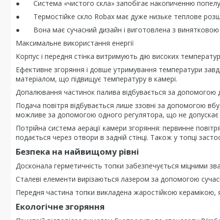
● Система «чистого скла» запобігає накопиченню попелу т
● Термостійке скло Robax має дуже низьке теплове розшир
● Вона має сучасний дизайн і виготовлена з винятковою 
Максимальне використання енергії
Корпус і передня стінка витримують дію високих температур
Ефективне згоряння і довше утримування температури за
матеріалом, що підвищує температуру в камері.
Допалювання частинок палива відбувається за допомогою д
Подача повітря відбувається лише ззовні за допомогою вбуд
можливе за допомогою одного регулятора, що не допускає 
Потрійна система аерації камери згоряння: первинне повітря
подається через отвори в задній стінці. Також у топці засто
Безпека на найвищому рівні
Досконала герметичність топки забезпечується міцними зва
Сталеві елементи вирізаються лазером за допомогою сучасн
Передня частина топки викладена жаростійкою керамікою, 
Екологічне згоряння