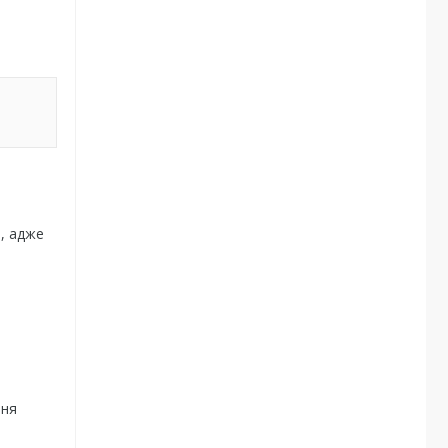
і, адже
ння