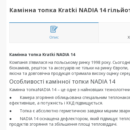
Камінна топка Kratki NADIA 14 гільй
Опис
Х
Камінна топка Kratki NADIA 14
Компанія з’явилася на польському ринку 1998 року. Сьогодні 
біокамінів, решіток та аксесуарів не тільки на ринку Європи,
якісна та довговічна продукція отримала високу оцінку серед
Особливості камінної топки NADIA 14
Камінна топкаNADIA 14 – це одне з найновіших технологічни
● Камера згоряння облицьована спеціальним теплонакопи
ефективніше, а потужність і ККД підвищується.
● Топка є абсолютно герметичною завдяки міцним зварним
● NADIA 14 оснащена дефлектором, який підвищує теплов
продуктів згоряння та збільшення площі тепловіддачі.