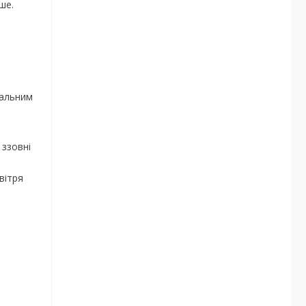
ше.
вальним
 ззовні
вітря