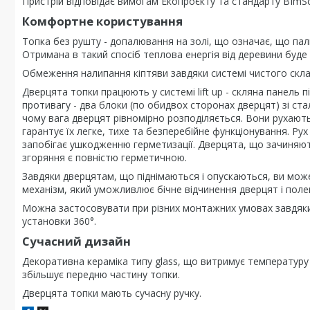
Пристрій відповідає вимогам Екопроєкту та стандарту BImS
Комфортне користування
Топка без рушту - допалювання на золі, що означає, що пальн
Отримана в такий спосіб теплова енергія від деревини буде
Обмеження налипання кіптяви завдяки системі чистого скла
Дверцята топки працюють у системі lift up - скляна панель 
противагу - два блоки (по обидвох сторонах дверцят) зі с
чому вага дверцят рівномірно розподіляється. Вони рухають
гарантує їх легке, тихе та безперебійне функціонування. Рух
запобігає ушкодженню герметизації. Дверцята, що зачиняю
згоряння є повністю герметичною.
Завдяки дверцятам, що піднімаються і опускаються, ви мож
механізм, який уможливлює бічне відчинення дверцят і поле
Можна застосовувати при різних монтажних умовах завдяки
установки 360°.
Сучасний дизайн
Декоративна кераміка типу glass, що витримує температуру 
збільшує передню частину топки.
Дверцята топки мають сучасну ручку.