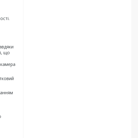
ості.
завдяки
і, що
 камера
атковий
ванням
о