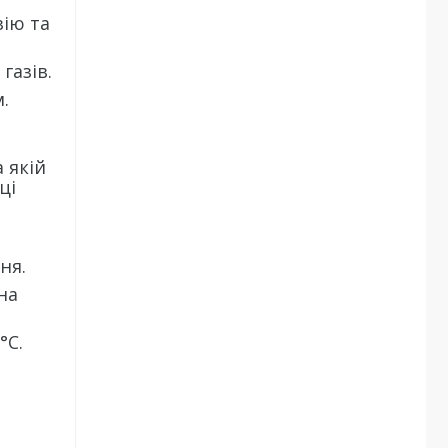
зію та
газів.
.
 якій
ці
ня.
на
°C.