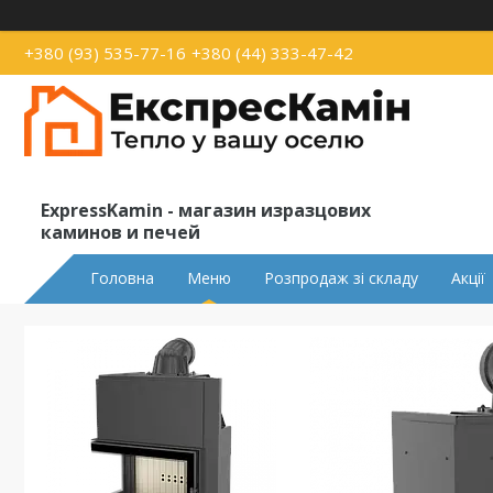
+380 (93) 535-77-16
+380 (44) 333-47-42
ExpressKamin - магазин изразцових
каминов и печей
Головна
Меню
Розпродаж зі складу
Акції