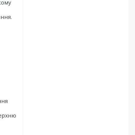
кому
ння.
ння
верхню