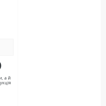
)
, а й
укція