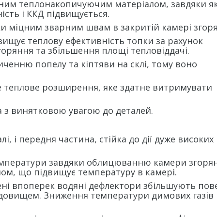
им теплонакопичуючим матеріалом, завдяки я
ість і ККД підвищується.
міцним зварним швам в закритій камері згоря
щує теплову ефективність топки за рахунок
оряння та збільшення площі тепловіддачі.
ченню попелу та кіптяви на склі, тому воно
 теплове розширення, яке здатне витримувати
 з винятковою увагою до деталей.
і, і передня частина, стійка до дії дуже високих
емператури завдяки облицюванню камери згоря
м, що підвищує температуру в камері.
щені впоперек водяні дефлектори збільшують по
едовищем. Зниження температури димових газів