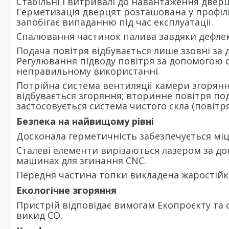
Стабільні і витривалі до навантаження дверц
Герметизація дверцят розташована у профіль
запобігає випаданню під час експлуатації.
Спалювання частинок палива завдяки дефлек
Подача повітря відбувається лише ззовні за
Регулювання підводу повітря за допомогою 
неправильному використанні.
Потрійна система вентиляції камери згоряння
відбувається згоряння; вторинне повітря под
застосовується система чистого скла (повітря
Безпека на найвищому рівні
Досконала герметичність забезпечується мі
Сталеві елементи вирізаються лазером за до
машинах для згинання CNC.
Передня частина топки викладена жаростійк
Екологічне згоряння
Пристрій відповідає вимогам Екопроєкту та
викид CO.