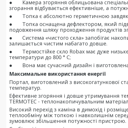
● Камера згоряння облицьована спеціальн
згорання відбувається ефективніше, а потужн
● Топка є абсолютно герметичною завдяки 
● Топка оснащена дефлектором, який підви
подовження шляху проходження продуктів зг
● Система «чистого скла» запобігає накопи
залишається чистим набагато довше.
● Термостійке скло Robax має дуже низьке
температури до 800 ° C;
● Вона має сучасний дизайн і виготовлена
Максимальне використання енергії
Портал, виготовлений з високогатункової стал
температур.
Ефективне згоряння і довше утримування т
TERMOTEC - теплонакопичувальним матеріало
Високий перехід з каміна в димохід і розмі
теплообміну між топкою і навколишнім сер
зумовлює збільшення потужності пристрою.