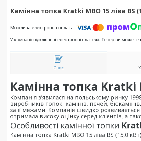
Камінна топка Kratki MBO 15 ліва BS (1
У компанії підключені електронні платежі. Тепер ви можете
Опис
Х
Камінна топка
Kratki 
Компанія з’явилася на польському ринку 1998
виробників топок, камінів, печей, біокамінів
за її межами. Компанія швидко розвивається т
отримала високу оцінку серед клієнтів, а та
Особливості камінної топки
Krat
Камінна топка Kratki MBO 15 ліва BS (15,0 кВ