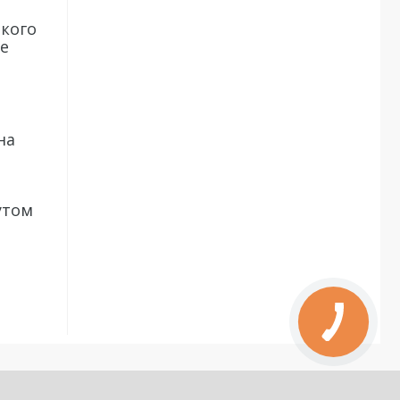
якого
де
на
утом