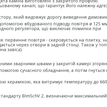
ята каміна виготовлені з закритого профілю.
ованому каналі, що гарантує його належну адге
тору, який видовжує дорогу виведення димових 
 допомогою вбудованого підводу повітря ø 125 мм
одного регулятора, що виключає помилки при
: первинне повітря - скеровується на плитку, на
ається через отвори в задній стінці. Також у топ
на завіса).
цними зварними швами у закритій камері згорян
помогою сучасного обладнання, а потім гнуться 
ою керамікою, яка витримує температуру до 660
 стандарту BImSchV 2, визначаючи максимальний