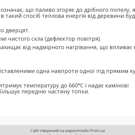
означає, що паливо згоряє до дрібного попелу, 
в такий спосіб теплова енергія від деревини бу
о дверцят.
і чистого скла (дефлектор повітря).
ахищає від надмірного нагрівання, що впливає 
зіставленими одна навпроти одної під прямим к
итримує температуру до 660°C і надає камінові
збільшує передню частину топки.
Сайт створений на маркетплейсі
Prom.ua