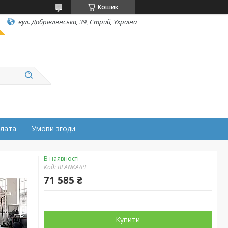
Кошик
вул. Добрівлянська, 39, Стрий, Україна
плата
Умови згоди
В наявності
Код:
BLANKA/PF
71 585 ₴
Купити