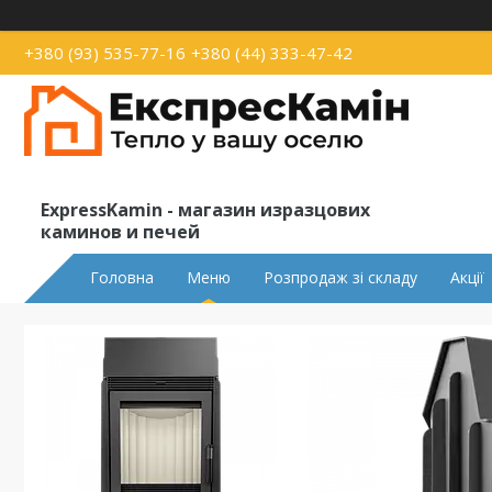
+380 (93) 535-77-16
+380 (44) 333-47-42
ExpressKamin - магазин изразцових
каминов и печей
Головна
Меню
Розпродаж зі складу
Акції