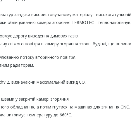
ератур завдяки використовуваному матеріалу - високогатунковій 
вдяки облицюванню камери згоряння TERMOTEC - теплонакопичу
овжує дорогу виведення димових газів.
ачу свіжого повітря в камеру згоряння ззовні будівлі, що вплива
улюванню потоку вторинного повітря.
аним радіаторам.
chV 2, визначаючи максимальний викид CO.
швами у закритій камері згоряння.
ого обладнання, а потім гнутися на машинах для згинання CNC.
яка витримує температуру до 660°C.