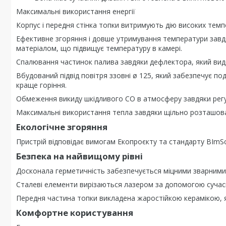
Максимальні використання енергії
Корпус і передня стінка топки витримують дію високих темп
Ефективне згоряння і довше утримування температури за
матеріалом, що підвищує температуру в камері.
Спалювання частинок палива завдяки дефлектора, який вид
Вбудований підвід повітря ззовні ø 125, який забезпечує под
краще горіння.
Обмеження викиду шкідливого СО в атмосферу завдяки рег
Максимальні використання тепла завдяки щільно розташов
Екологічне згоряння
Пристрій відповідає вимогам Екопроєкту та стандарту BImS
Безпека на найвищому рівні
Досконала герметичність забезпечується міцними зварними 
Сталеві елементи вирізаються лазером за допомогою сучасн
Передня частина топки викладена жаростійкою керамікою, 
Комфортне користування