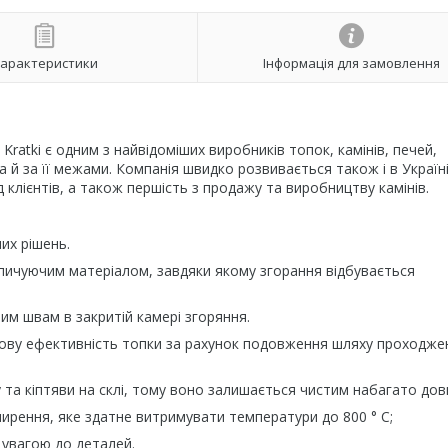
арактеристики
Інформація для замовлення
Kratki є одним з найвідоміших виробників топок, камінів, печей,
 а й за її межами. Компанія швидко розвивається також і в Україн
 клієнтів, а також першість з продажу та виробництву камінів.
их рішень.
чуючим матеріалом, завдяки якому згорання відбувається
 швам в закритій камері згоряння.
у ефективність топки за рахунок подовження шляху проходже
а кіптяви на склі, тому воно залишається чистим набагато дов
ення, яке здатне витримувати температури до 800 ° C;
увагою до деталей.