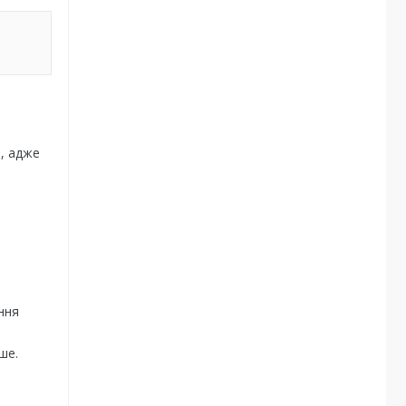
і, адже
ння
ше.