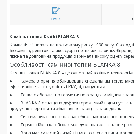
Опис
Х
Камінна топка Kratki BLANKA 8
Компанія з’явилася на польському ринку 1998 року. Сьогодні 
біокамінів, решіток та аксесуарів не тільки на ринку Європи,
якісна та довговічна продукція отримала високу оцінку серед
Особливості камінної топки BLANKA 8
Камінна топка BLANKA 8 – це одне з найновіших технологічн
● Камера згоряння облицьована спеціальним теплонакопи
ефективніше, а потужність і ККД підвищується.
● Топка є абсолютно герметичною завдяки міцним зварним
● BLANKA 8 оснащена дефлектором, який підвищує теплов
продуктів згоряння та збільшення площі тепловіддачі.
● Система «чистого скла» запобігає накопиченню попелу т
● Термостійке скло Robax має дуже низьке теплове розшир
● Вона має сучасний дизайн і виготовлена з винятковою 