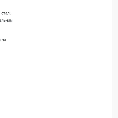
сталі.
вальним
є на