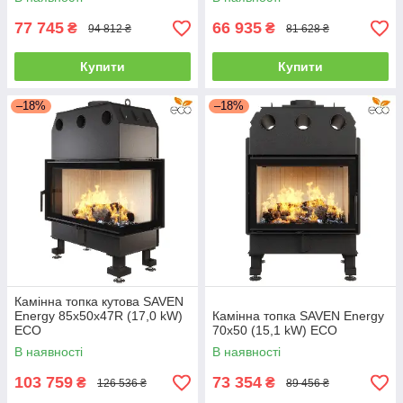
77 745
66 935
₴
₴
94 812 ₴
81 628 ₴
Купити
Купити
–18%
–18%
Камінна топка кутова SAVEN
Energy 85х50х47R (17,0 kW)
Камінна топка SAVEN Energy
ECO
70х50 (15,1 kW) ECO
В наявності
В наявності
103 759
73 354
₴
₴
126 536 ₴
89 456 ₴