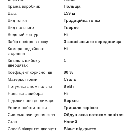
Країна виробник
Польща
Вага
159 кг
Вид топки
Традиційна топка
Вид пального
Тверде
Водяний контур
Ні
Забір повітря в топку
З зовнішнього середовища
Камера подвійного
Ні
згоряння
Кількість шибок у
1
дверцятах
Коефіцієнт корисної дії
80 %
Матеріал топки
Сталь
Потужність номінальна
8 кВт
Наявність шибера
Ні
Підключення до димаря
Верхнє
Режим роботи топки
Тривале горіння
Система очищення скла
Обдув скла потоком повітря
Стан
Новий
Спосіб відкриття дверцят
Бічне відкриття