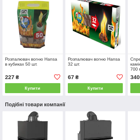
Розпалювач вогню Hansa
Розпалювач вогню Hansa
Спр
в кубиках 50 шт.
32 шт.
камі
700 
227
67
340
₴
₴
Купити
Купити
Подібні товари компанії