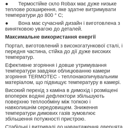
● Термостійке скло Robax має дуже низьке
теплове розширення, яке здатне витримувати
температури до 800 ° C;
● Вона має сучасний дизайн і виготовлена з
винятковою увагою до деталей.
Максимальне використання енергії
Портал, виготовлений з високогатункової сталі, і
передня частина, стійка до дії дуже високих
температур.
Ефективне згоряння і довше утримування
температури завдяки облицюванню камери
згоряння TERMOTEC - теплонакопичувальним
матеріалом, що підвищує температуру в камері.
Високий перехід з каміна в димохід і розміщені
впоперек водяні дефлектори збільшують
поверхню теплообміну між топкою і
навколишнім середовищем. Зниження
температури димових газів зумовлює
збільшення потужності пристрою.
Стабільні і витривалі до навантаження дверцята