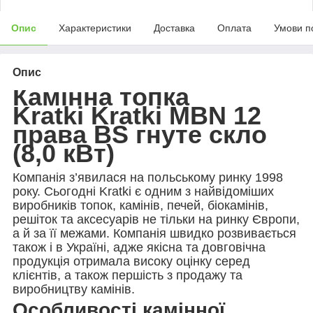
Опис
Характеристики
Доставка
Оплата
Умови п
Опис
Камінна топка
Kratki Kratki MBN 12
права BS гнуте скло
(8,0 кВт)
Компанія з’явилася на польському ринку 1998
року. Сьогодні Kratki є одним з найвідоміших
виробників топок, камінів, печей, біокамінів,
решіток та аксесуарів не тільки на ринку Європи,
а й за її межами. Компанія швидко розвивається
також і в Україні, адже якісна та довговічна
продукція отримала високу оцінку серед
клієнтів, а також першість з продажу та
виробництву камінів.
Особливості камінної