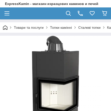
ExpressKamin - магазин изразцових каминов и печей
Товари та послуги
Топки камінні
Сталеві топки
Ка