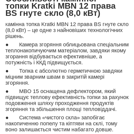
топки Kratki MBN 12 права
BS гнуте скло (8,0 кВт)
амінна топка Kratki MBN 12 права BS гнуте скло
К
(8,0 кВт) – це одне з найновіших технологічних
рішень.
● Камера згоряння облицьована спеціальним
теплонакопичуючим матеріалом, завдяки якому
згорання відбувається ефективніше, а
потужність і ККД підвищується.
● Топка є абсолютно герметичною завдяки
міцним зварним швам в закритій камері
згоряння.
● MBO 15 оснащена дефлектором, який
підвищує теплову ефективність топки за рахунок
подовження шляху проходження продуктів
згоряння та збільшення площі тепловіддачі.
● Система «чистого скла» запобігає
накопиченню попелу та кіптяви на склі, тому
воно залишається чистим набагато довше.