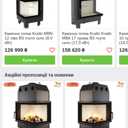
Камінна топка Kratki MBN
Камінна топка Kratki Kratki
Камі
12 ліва BS гнуте скло (8,0
MBA 17 права BS гнуте
10 п
кВт)
скло (17,0 кВт)
(10,
126 999
158 620
126
₴
₴
Купити
Купити
Акційні пропозиції та новинки
–18%
–18%