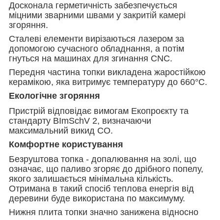
Досконала герметичність забезпечується
міцними зварними швами у закритій камері
згоряння.
Сталеві елементи вирізаються лазером за
допомогою сучасного обладнання, а потім
гнуться на машинах для згинання CNC.
Передня частина топки викладена жаростійкою
керамікою, яка витримує температуру до 660°C.
Екологічне згоряння
Пристрій відповідає вимогам Екопроєкту та
стандарту BImSchV 2, визначаючи
максимальний викид CO.
Комфортне користування
Безруштова топка - допалювання на золі, що
означає, що паливо згоряє до дрібного попелу,
якого залишається мінімальна кількість.
Отримана в такий спосіб теплова енергія від
деревини буде використана по максимуму.
Нижня плита топки значно занижена відносно