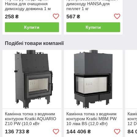
Hansa для очищення
димоходу HANSA для
димоходу довжина 1 м
пеллет 1 кг
258
567
₴
₴
Купити
Купити
Подібні товари компанії
Камінна топка з водяним
Камінна топка з водяним
Камі
контуром Kratki AQUARIO
контуром Kratki MBM PW
конт
Z10 PW (10,0 кВт
10 ліва BS (12,0 кВт)
12 D
136 733
144 406
84 
₴
₴