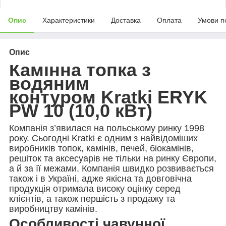
Опис
Характеристики
Доставка
Оплата
Умови п
Опис
Камінна топка з
водяним
контуром Kratki ERYK
PW 10 (10,0 кВт)
Компанія з’явилася на польському ринку 1998
року. Сьогодні Kratki є одним з найвідоміших
виробників топок, камінів, печей, біокамінів,
решіток та аксесуарів не тільки на ринку Європи,
а й за її межами. Компанія швидко розвивається
також і в Україні, адже якісна та довговічна
продукція отримала високу оцінку серед
клієнтів, а також першість з продажу та
виробництву камінів.
Особливості чавунної