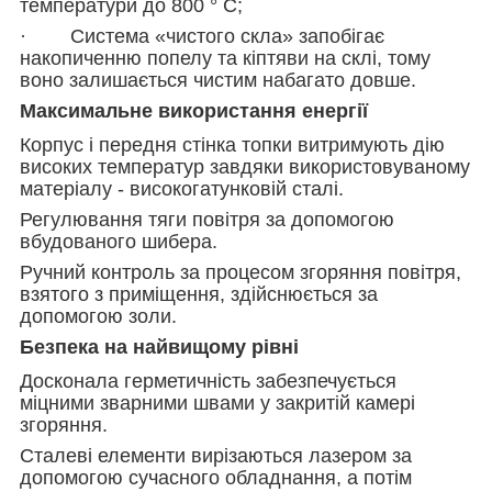
температури до 800 ° C;
· Система «чистого скла» запобігає
накопиченню попелу та кіптяви на склі, тому
воно залишається чистим набагато довше.
Максимальне використання енергії
Корпус і передня стінка топки витримують дію
високих температур завдяки використовуваному
матеріалу - високогатунковій сталі.
Регулювання тяги повітря за допомогою
вбудованого шибера.
Ручний контроль за процесом згоряння повітря,
взятого з приміщення, здійснюється за
допомогою золи.
Безпека на найвищому рівні
Досконала герметичність забезпечується
міцними зварними швами у закритій камері
згоряння.
Сталеві елементи вирізаються лазером за
допомогою сучасного обладнання, а потім