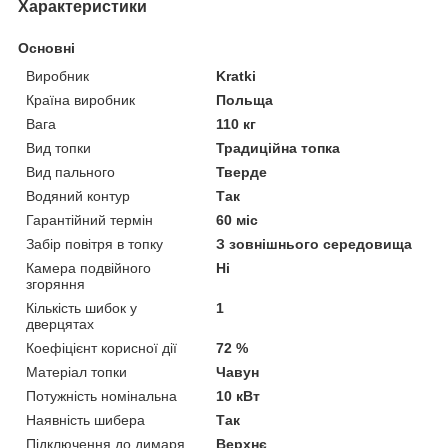
Характеристики
Основні
Виробник
Kratki
Країна виробник
Польща
Вага
110 кг
Вид топки
Традиційна топка
Вид пального
Тверде
Водяний контур
Так
Гарантійний термін
60 міс
Забір повітря в топку
З зовнішнього середовища
Камера подвійного
Ні
згоряння
Кількість шибок у
1
дверцятах
Коефіцієнт корисної дії
72 %
Матеріал топки
Чавун
Потужність номінальна
10 кВт
Наявність шибера
Так
Підключення до димаря
Верхнє