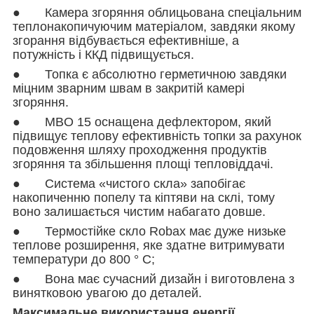
● Камера згоряння облицьована спеціальним
теплонакопичуючим матеріалом, завдяки якому
згорання відбувається ефективніше, а
потужність і ККД підвищується.
● Топка є абсолютно герметичною завдяки
міцним зварним швам в закритій камері
згоряння.
● MBO 15 оснащена дефлектором, який
підвищує теплову ефективність топки за рахунок
подовження шляху проходження продуктів
згоряння та збільшення площі тепловіддачі.
● Система «чистого скла» запобігає
накопиченню попелу та кіптяви на склі, тому
воно залишається чистим набагато довше.
● Термостійке скло Robax має дуже низьке
теплове розширення, яке здатне витримувати
температури до 800 ° C;
● Вона має сучасний дизайн і виготовлена з
винятковою увагою до деталей.
Максимальне використання енергії