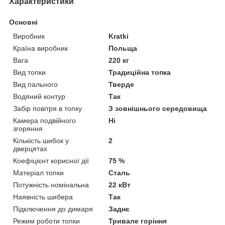
Характеристики
Основні
Виробник
Kratki
Країна виробник
Польща
Вага
220 кг
Вид топки
Традиційна топка
Вид пального
Тверде
Водяний контур
Так
Забір повітря в топку
З зовнішнього середовища
Камера подвійного
Ні
згоряння
Кількість шибок у
2
дверцятах
Коефіцієнт корисної дії
75 %
Матеріал топки
Сталь
Потужність номінальна
22 кВт
Наявність шибера
Так
Підключення до димаря
Заднє
Режим роботи топки
Тривале горіння