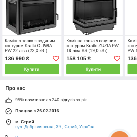
Камінна топка з водяним
Камінна топка з водяним
Камі
контуром Kratki OLIWIA
контуром Kratki ZUZIA PW
конт
PW 22 ліва (22,0 кВт)
19 ліва BS (19,0 кВт)
PW 1
136 990
158 105
136
₴
₴
Купити
Купити
Про нас
95% позитивних з 240 відгуків за рік
Працює з 26.02.2016
м. Стрий
вул. Добрівлянська, 39 , Стрий, Україна