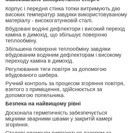
Корпус і передня стінка топки витримують дію
високих температур завдяки використовуваному
матеріалу - високогатунковій сталі.
Вбудовані водяні дефлектори і високий перехід
каміна в димохід, що збільшує поверхню
теплообміну.
Збільшена поверхня теплообміну завдяки
вбудованим водяним дефлекторам і високому
переходу каміна в димохід.
Регулювання тяги повітря за допомогою
вбудованого шибера.
Ручний контроль за процесом згоряння повітря,
взятого з приміщення, здійснюється за
допомогою попельника.
Безпека на найвищому рівні
Досконала герметичність забезпечується
міцними зварними швами у закритій камері
згоряння.
Сталеві елементи вирізаються лазером за