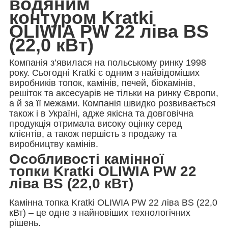
водяним
контуром Kratki
OLIWIA PW 22 ліва BS
(22,0 кВт)
Компанія з’явилася на польському ринку 1998
року. Сьогодні Kratki є одним з найвідоміших
виробників топок, камінів, печей, біокамінів,
решіток та аксесуарів не тільки на ринку Європи,
а й за її межами. Компанія швидко розвивається
також і в Україні, адже якісна та довговічна
продукція отримала високу оцінку серед
клієнтів, а також першість з продажу та
виробництву камінів.
Особливості камінної
топки Kratki OLIWIA PW 22
ліва BS (22,0 кВт)
Камінна топка Kratki OLIWIA PW 22 ліва BS (22,0
кВт) – це одне з найновіших технологічних
рішень.