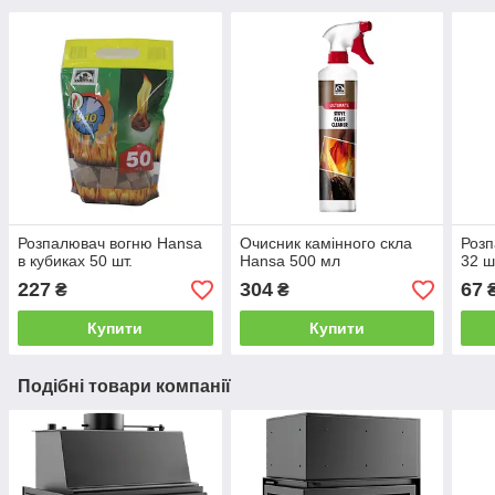
Розпалювач вогню Hansa
Очисник камінного скла
Розп
в кубиках 50 шт.
Hansa 500 мл
32 ш
227
304
67
₴
₴
Купити
Купити
Подібні товари компанії