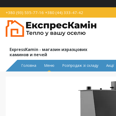
+380 (93) 535-77-16
+380 (44) 333-47-42
ExpressKamin - магазин изразцових
каминов и печей
Головна
Меню
Розпродаж зі складу
Акції