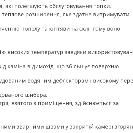
, які полегшують обслуговування топки.
 теплове розширення, яке здатне витримувати
енню попелу та кіптяви на склі, тому воно
дію високих температур завдяки використовува
хід каміна в димохід, що збільшує поверхню
будованим водяним дефлекторам і високому пер
дованого шибера.
ря, взятого з приміщення, здійснюється за
цними зварними швами у закритій камері згорян