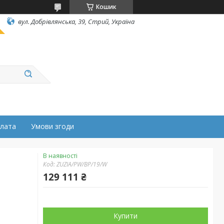
Кошик
вул. Добрівлянська, 39, Стрий, Україна
плата
Умови згоди
В наявності
Код:
ZUZIA/PW/BP/19/W
129 111 ₴
Купити