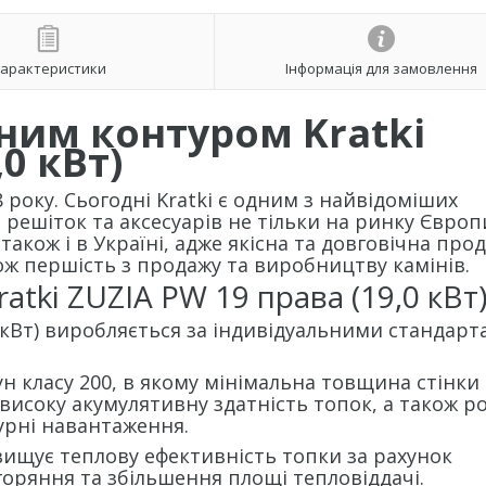
арактеристики
Інформація для замовлення
ним контуром Kratki
0 кВт)
 року. Сьогодні Kratki є одним з найвідоміших
, решіток та аксесуарів не тільки на ринку Європи
акож і в Україні, адже якісна та довговічна прод
кож першість з продажу та виробництву камінів.
atki ZUZIA PW 19 права (19,0 кВт
0 кВт) виробляється за індивідуальними стандар
 класу 200, в якому мінімальна товщина стінки
високу акумулятивну здатність топок, а також р
урні навантаження.
щує теплову ефективність топки за рахунок
оряння та збільшення площі тепловіддачі.