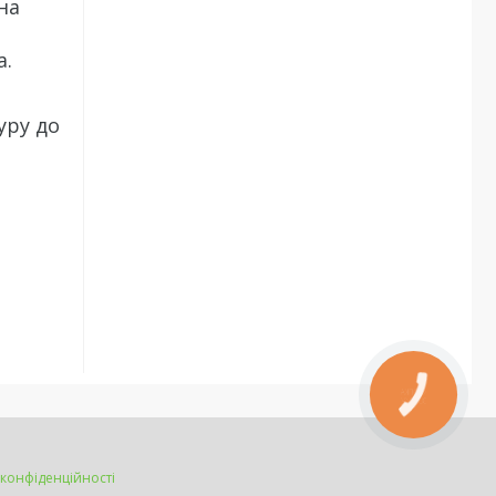
на
а.
уру до
КНОПКА
ЗВ'ЯЗКУ
 конфіденційності