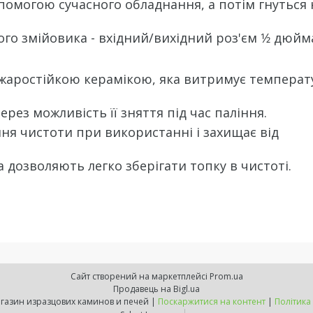
помогою сучасного обладнання, а потім гнуться 
го змійовика - вхідний/вихідний роз'єм 1⁄2 дюйм
жаростійкою керамікою, яка витримує температ
рез можливість її зняття під час паління.
я чистоти при використанні і захищає від
 дозволяють легко зберігати топку в чистоті.
Сайт створений на маркетплейсі
Prom.ua
Продавець на Bigl.ua
ExpressKamin - магазин изразцових каминов и печей |
Поскаржитися на контент
|
Політика