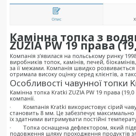
Опис
Х
Камінна топка з водя
ZUZIA PW 19 права (19,
Компанія з’явилася на польському ринку 1998
виробників топок, камінів, печей, біокамінів
за її межами. Компанія швидко розвивається т
отримала високу оцінку серед клієнтів, а та
Особливості чавунної топки Kr
Камінна топка Kratki ZUZIA PW 19 права (19,
компанії.
· Компанія Kratki використовує сірий чавун
становить 8 мм. Це забезпечує максимально 
їх здатними витримувати постійні температ
· Топка оснащена дефлектором, який підви
подовження шляху проходження продуктів зг