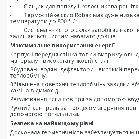
· Є ящик для попелу і колосникова решітка
· Термостійке скло Robax має дуже низьке
температури до 800 ° C;
· Система «чистого скла» запобігає накопич
залишається чистим набагато довше.
Максимальне використання енергії
Корпус і передня стінка топки витримують 
матеріалу - високогатунковій сталі.
Вбудовані водяні дефлектори і високий пере
теплообміну.
Збільшена поверхня теплообміну завдяки в
каміна в димохід.
Регулювання тяги повітря за допомогою вбу
Ручний контроль за процесом згоряння повіт
допомогою попельника.
Безпека на найвищому рівні
Досконала герметичність забезпечується мі