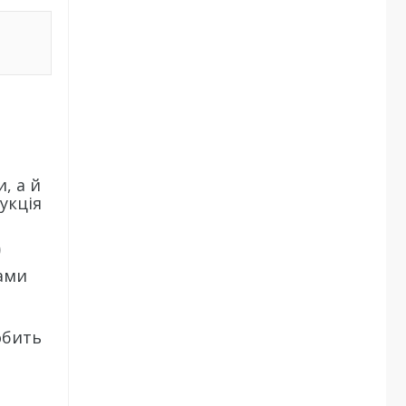
, а й
укція
)
тами
обить