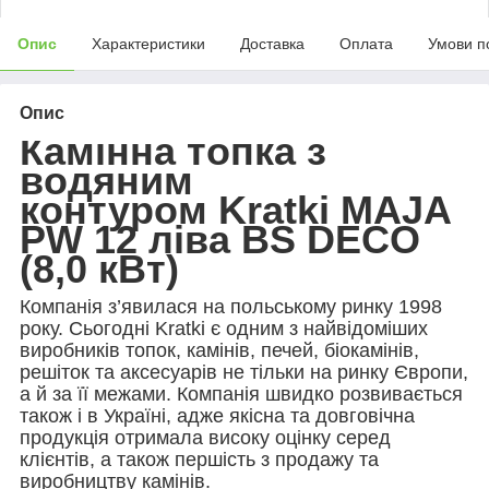
Опис
Характеристики
Доставка
Оплата
Умови п
Опис
Камінна топка з
водяним
контуром Kratki MAJA
PW 12 ліва BS DECO
(8,0 кВт)
Компанія з’явилася на польському ринку 1998
року. Сьогодні Kratki є одним з найвідоміших
виробників топок, камінів, печей, біокамінів,
решіток та аксесуарів не тільки на ринку Європи,
а й за її межами. Компанія швидко розвивається
також і в Україні, адже якісна та довговічна
продукція отримала високу оцінку серед
клієнтів, а також першість з продажу та
виробництву камінів.