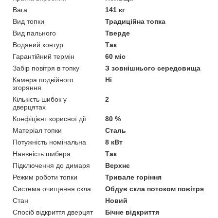
Вага
141 кг
Вид топки
Традиційна топка
Вид пального
Тверде
Водяний контур
Так
Гарантійний термін
60 міс
Забір повітря в топку
З зовнішнього середовища
Камера подвійного
Ні
згоряння
Кількість шибок у
2
дверцятах
Коефіцієнт корисної дії
80 %
Матеріал топки
Сталь
Потужність номінальна
8 кВт
Наявність шибера
Так
Підключення до димаря
Верхнє
Режим роботи топки
Тривале горіння
Система очищення скла
Обдув скла потоком повітря
Стан
Новий
Спосіб відкриття дверцят
Бічне відкриття