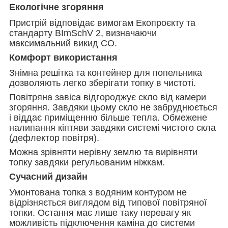
Екологічне згоряння
Пристрій відповідає вимогам Екопроєкту та
стандарту BImSchV 2, визначаючи
максимальний викид CO.
Комфорт використання
Знімна решітка та контейнер для попельника
дозволяють легко зберігати топку в чистоті.
Повітряна завіса відгороджує скло від камери
згоряння. Завдяки цьому скло не забруднюється
і віддає приміщенню більше тепла. Обмежене
налипання кіптяви завдяки системі чистого скла
(дефлектор повітря).
Можна зрівняти нерівну землю та вирівняти
топку завдяки регульованим ніжкам.
Сучасний дизайн
Умонтована топка з водяним контуром не
відрізняється виглядом від типової повітряної
топки. Остання має лише таку перевагу як
можливість підключення каміна до системи