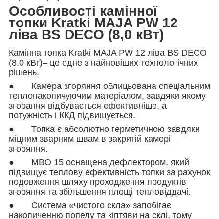
Особливості камінної
топки Kratki MAJA PW 12
ліва BS DECO (8,0 кВт)
Камінна топка Kratki MAJA PW 12 ліва BS DECO
(8,0 кВт)– це одне з найновіших технологічних
рішень.
● Камера згоряння облицьована спеціальним
теплонакопичуючим матеріалом, завдяки якому
згорання відбувається ефективніше, а
потужність і ККД підвищується.
● Топка є абсолютно герметичною завдяки
міцним зварним швам в закритій камері
згоряння.
● MBO 15 оснащена дефлектором, який
підвищує теплову ефективність топки за рахунок
подовження шляху проходження продуктів
згоряння та збільшення площі тепловіддачі.
● Система «чистого скла» запобігає
накопиченню попелу та кіптяви на склі, тому