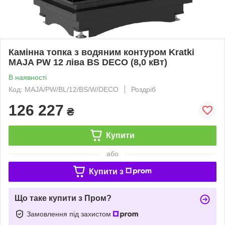
Камінна топка з водяним контуром Kratki
MAJA PW 12 ліва BS DECO (8,0 кВт)
В наявності
Код: MAJA/PW/BL/12/BS/W/DECO
Роздріб
126 227
₴
Купити
або
Купити з
Що таке купити з Пром?
Замовлення під захистом