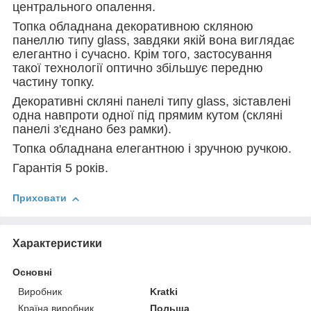
центрального опалення.
Топка обладнана декоративною скляною
панеллю типу glass, завдяки якій вона виглядає
елегантно і сучасно. Крім того, застосування
такої технології оптично збільшує передню
частину топку.
Декоративні скляні панелі типу glass, зіставлені
одна навпроти одної під прямим кутом (скляні
панелі з'єднано без рамки).
Топка обладнана елегантною і зручною ручкою.
Гарантія 5 років.
Приховати
Характеристики
Основні
Виробник
Kratki
Країна виробник
Польща