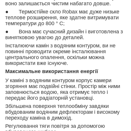
воно залишається чистим набагато довше.
● Термостійке скло Robax має дуже низьке
теплове розширення, яке здатне витримувати
температури до 800 ° C;
● Вона має сучасний дизайн і виготовлена з
винятковою увагою до деталей.
Інсталюючи камін з водяним контуром, ви не
повинні проводити окреме інсталювання
центрального опалення, оскільки можна
використати вже існуюче.
Максимальне використання енергії
У каміні з водяним контуром корпус камери
згоряння має подвійні стінки. Простір між ними
заповнюється водою, яка отримує тепло і
передає його радіаторній установці.
Збільшена поверхня теплообміну завдяки
вбудованим водяним дефлекторам і високому
переходу каміна в димохід.
Регулювання тяги повітря за допомогою