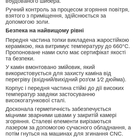
вбудованого шибера.
Ручний контроль за процесом згоряння повітря,
взятого з приміщення, здійснюється за
допомогою золи.
Безпека на найвищому рівні
Передня частина топки викладена жаростійкою
керамікою, яка витримує температуру до 660°C.
Пропоноване нами скло має сертифікат якості
та безпеки.
У камін вмонтовано змійовик, який
використовується для захисту каміна від
перегріву (вхідний/вихідний роз'єм 1⁄2 дюйма).
Корпус і передня частина стійкі до дії високих
температур завдяки застосуванню
високогатункової сталі.
Досконала герметичність забезпечується
міцними зварними швами у закритій камері
згоряння. Сталеві елементи вирізаються
лазером за допомогою сучасного обладнання, а
потім гнуться на машинах для згинання CNC.