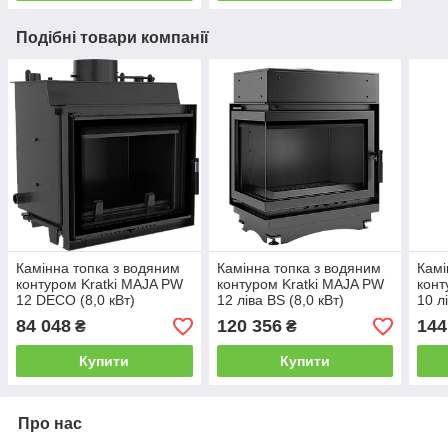
Подібні товари компанії
Камінна топка з водяним
Камінна топка з водяним
Камі
контуром Kratki MAJA PW
контуром Kratki MAJA PW
конт
12 DECO (8,0 кВт)
12 ліва BS (8,0 кВт)
10 л
84 048
120 356
144
₴
₴
Купити
Купити
Про нас