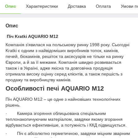
Опис
Характеристики
Доставка
Оплата
Умови п
Опис
Піч Kratki AQUARIO M12
Компанія з’явилася на польському ринку 1998 року. Сьогодні
Kratki є одним з найвідоміших виробників топок, камінів,
печей, біокамінів, решіток та аксесуарів не тільки на ринку
Європи, а й за її межами. Компанія швидко розвивається
також і в Україні, адже якісна та довговічна продукція
отримала високу оцінку серед клієнтів, а також першість з
продажу та виробництву камінів.
Особливості печі AQUARIO M12
Піч AQUARIO M12 – це одне з найновіших технологічних
рішень.
· Камера згоряння облицьована спеціальним
теплонакопичуючим матеріалом, завдяки якому згорання
відбувається ефективніше, а потужність і ККД підвищується.
· Піч є абсолютно герметичною, завдяки міцним зварним