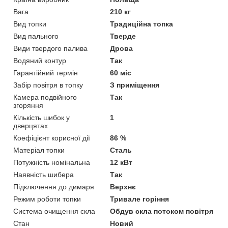
Вага
210 кг
Вид топки
Традиційна топка
Вид пального
Тверде
Види твердого палива
Дрова
Водяний контур
Так
Гарантійний термін
60 міс
Забір повітря в топку
З приміщення
Камера подвійного
Так
згоряння
Кількість шибок у
1
дверцятах
Коефіцієнт корисної дії
86 %
Матеріал топки
Сталь
Потужність номінальна
12 кВт
Наявність шибера
Так
Підключення до димаря
Верхнє
Режим роботи топки
Тривале горіння
Система очищення скла
Обдув скла потоком повітря
Стан
Новий