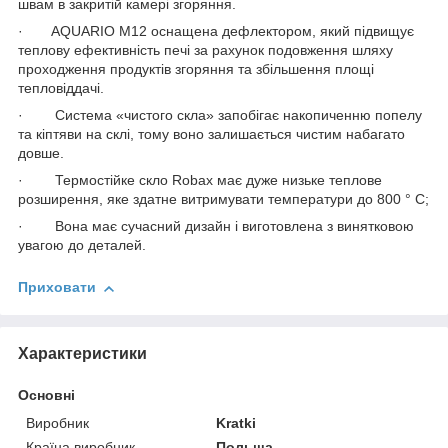
швам в закритій камері згоряння.
· AQUARIO M12 оснащена дефлектором, який підвищує
теплову ефективність печі за рахунок подовження шляху
проходження продуктів згоряння та збільшення площі
тепловіддачі.
· Система «чистого скла» запобігає накопиченню попелу
та кіптяви на склі, тому воно залишається чистим набагато
довше.
· Термостійке скло Robax має дуже низьке теплове
розширення, яке здатне витримувати температури до 800 ° C;
· Вона має сучасний дизайн і виготовлена з винятковою
увагою до деталей.
Приховати
Характеристики
Основні
Виробник
Kratki
Країна виробник
Польща