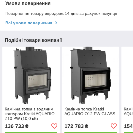
Умови повернення
Повернення товару впродовж 14 днів за рахунок покупця
Всі умови повернення
Подібні товари компанії
Камінна топка з водяним
Камінна топка Kratki
Камі
контуром Kratki AQUARIO
AQUARIO O12 PW GLASS
AQU
Z10 PW (10,0 кВт
136 733
172 783
154
₴
₴