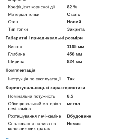
Коефіцієнт корисної дії
82 %
Матеріал топки
Сталь
Стан
Новий
Тип топки
Закрита
Габаритні і приєднувальні розміри
Висота
1165 мм
Глибина
458 мм
Ширина
824 мм
Комплектація
Інструкція по експлуатації
Так
Користувальницькі характеристики
Номінальна потужність
8.5
Облицювальний матеріал
метал
печі-каміна
Розташування печі-каміна
Вбудоване
Спалювання палива на
Немає
колосникових гратах