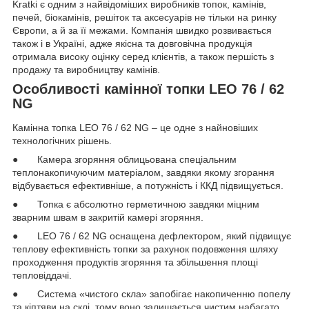
Kratki є одним з найвідоміших виробників топок, камінів,
печей, біокамінів, решіток та аксесуарів не тільки на ринку
Європи, а й за її межами. Компанія швидко розвивається
також і в Україні, адже якісна та довговічна продукція
отримала високу оцінку серед клієнтів, а також першість з
продажу та виробництву камінів.
Особливості камінної топки LEO 76 / 62
NG
Камінна топка LEO 76 / 62 NG – це одне з найновіших
технологічних рішень.
● Камера згоряння облицьована спеціальним
теплонакопичуючим матеріалом, завдяки якому згорання
відбувається ефективніше, а потужність і ККД підвищується.
● Топка є абсолютно герметичною завдяки міцним
зварним швам в закритій камері згоряння.
● LEO 76 / 62 NG оснащена дефлектором, який підвищує
теплову ефективність топки за рахунок подовження шляху
проходження продуктів згоряння та збільшення площі
тепловіддачі.
● Система «чистого скла» запобігає накопиченню попелу
та кіптяви на склі, тому воно залишається чистим набагато