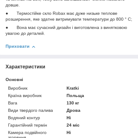
довше.
● Термостійке скло Robax має дуже низьке теплове
розширення, яке здатне витримувати температури до 800 ° C;
● Вона має сучасний дизайн і виготовлена з винятковою
увагою до деталей.
Приховати
Характеристики
Основні
Виробник
Kratki
Країна виробник
Польща
Вага
130 кг
Види твердого палива
Дрова
Водяний контур
Ні
Гарантійний термін
24 міс
Камера подвійного
Ні
згоряння