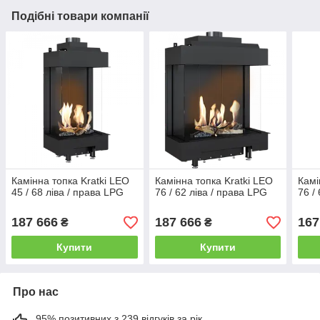
Подібні товари компанії
Камінна топка Kratki LEO
Камінна топка Kratki LEO
Камі
45 / 68 ліва / права LPG
76 / 62 ліва / права LPG
76 /
187 666
187 666
167
₴
₴
Купити
Купити
Про нас
95% позитивних з 239 відгуків за рік