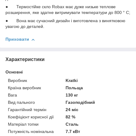
● Термостійке скло Robax має дуже низьке теплове
розширення, яке здатне витримувати температури до 800 ° C;
● Вона має сучасний дизайн і виготовлена з винятковою
увагою до деталей.
Приховати
Характеристики
Основні
Виробник
Kratki
Країна виробник
Польща
Вага
130 кг
Вид пального
Газоподібний
Гарантійний термін
24 міс
Коефіцієнт корисної дії
82 %
Матеріал топки
Сталь
Потужність номінальна
7.7 кВт