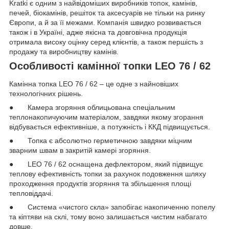
Kratki є одним з найвідоміших виробників топок, камінів,
печей, біокамінів, решіток та аксесуарів не тільки на ринку
Європи, а й за її межами. Компанія швидко розвивається
також і в Україні, адже якісна та довговічна продукція
отримала високу оцінку серед клієнтів, а також першість з
продажу та виробництву камінів.
Особливості камінної топки LEO 76 / 62
Камінна топка LEO 76 / 62 – це одне з найновіших
технологічних рішень.
● Камера згоряння облицьована спеціальним
теплонакопичуючим матеріалом, завдяки якому згорання
відбувається ефективніше, а потужність і ККД підвищується.
● Топка є абсолютно герметичною завдяки міцним
зварним швам в закритій камері згоряння.
● LEO 76 / 62 оснащена дефлектором, який підвищує
теплову ефективність топки за рахунок подовження шляху
проходження продуктів згоряння та збільшення площі
тепловіддачі.
● Система «чистого скла» запобігає накопиченню попелу
та кіптяви на склі, тому воно залишається чистим набагато
довше.