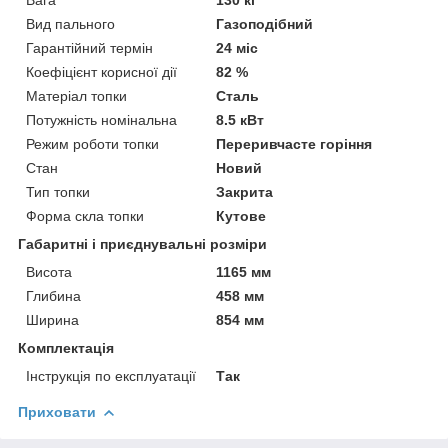
Вид пального
Газоподібний
Гарантійний термін
24 міс
Коефіцієнт корисної дії
82 %
Матеріал топки
Сталь
Потужність номінальна
8.5 кВт
Режим роботи топки
Переривчасте горіння
Стан
Новий
Тип топки
Закрита
Форма скла топки
Кутове
Габаритні і приєднувальні розміри
Висота
1165 мм
Глибина
458 мм
Ширина
854 мм
Комплектація
Інструкція по експлуатації
Так
Приховати