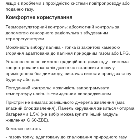
якщо є проблеми з прохідністю системи повітропроводу або
подачею газу.
Комфортне користування
Терморегуляторний контроль: абсолютний контроль за
допомогою сенсорного радіопульта з вбудованим
терморегулятором.
Можливість вибору палива - топка із закритою камерою
згоряння адаптована до паління природним газом або LPG.
Установлення не вимагає традиційного димоходу - система
концентрованих каналів дозволяє встановити топку у
приміщеннях без димоходу, вистачає винести провід за стіну
будинку або дах.
Погодинний контроль: можливість запрограмувати
температуру навіть із семиденним випередженням.
Пристрій не вимагає зовнішнього джерела живлення (має
власний блок живлення). Панель керування живиться чотирма
батареями 1,5V. (на вибір можна купити інший модуль
живлення G 60-ZBE).
Комплект містить:
- газову топку, адаптовану до спалювання природного газу