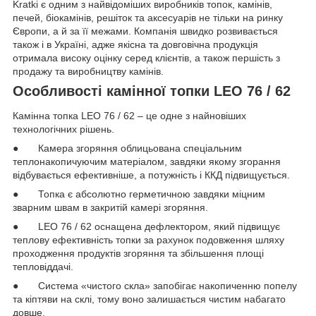
Kratki є одним з найвідоміших виробників топок, камінів,
печей, біокамінів, решіток та аксесуарів не тільки на ринку
Європи, а й за її межами. Компанія швидко розвивається
також і в Україні, адже якісна та довговічна продукція
отримала високу оцінку серед клієнтів, а також першість з
продажу та виробництву камінів.
Особливості камінної топки LEO 76 / 62
Камінна топка LEO 76 / 62 – це одне з найновіших
технологічних рішень.
● Камера згоряння облицьована спеціальним
теплонакопичуючим матеріалом, завдяки якому згорання
відбувається ефективніше, а потужність і ККД підвищується.
● Топка є абсолютно герметичною завдяки міцним
зварним швам в закритій камері згоряння.
● LEO 76 / 62 оснащена дефлектором, який підвищує
теплову ефективність топки за рахунок подовження шляху
проходження продуктів згоряння та збільшення площі
тепловіддачі.
● Система «чистого скла» запобігає накопиченню попелу
та кіптяви на склі, тому воно залишається чистим набагато
довше.