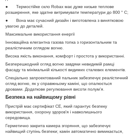
● Термостійке скло Robax має дуже низьке теплове
розширення, яке здатне витримувати температури до 800 ° C;
● Вона має сучасний дизайн і виготовлена з винятковою
увагою до деталей.
Максимальне використання енергії
Інноваційна елегантна газова топка з горизонтальним та
реалістичним оглядом вогню.
Висока якість виконання, комфорт і простота у використанні.
Безперешкодний огляд вогню завдяки невидимій рамці
фасаду та мінімальній кількості видимих сталевих елементів.
Спеціально запроектований пальник забезпечує реалістичний
огляд вогню, як у справжньому каміні, що опалюється
дровами. Додаткове регулювання висоти полум'я.
Безпека на найвищому рівні
Пристрій має сертифікат СЕ, який гарантує безпеку
використання, охорону здоров'я і навколишнього
середовища.
Герметично закрита камера згоряння, що забезпечує
найвищий ступінь безпеки; камін автоматично вимикається,