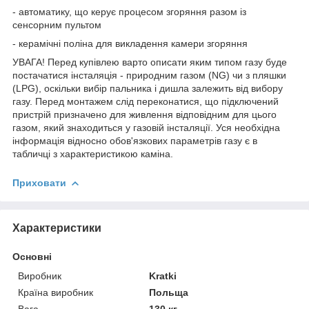
- автоматику, що керує процесом згоряння разом із
сенсорним пультом
- керамічні поліна для викладення камери згоряння
УВАГА! Перед купівлею варто описати яким типом газу буде
постачатися інсталяція - природним газом (NG) чи з пляшки
(LPG), оскільки вибір пальника і дишла залежить від вибору
газу. Перед монтажем слід переконатися, що підключений
пристрій призначено для живлення відповідним для цього
газом, який знаходиться у газовій інсталяції. Уся необхідна
інформація відносно обов'язкових параметрів газу є в
табличці з характеристикою каміна.
Приховати
Характеристики
Основні
Виробник
Kratki
Країна виробник
Польща
Вага
130 кг