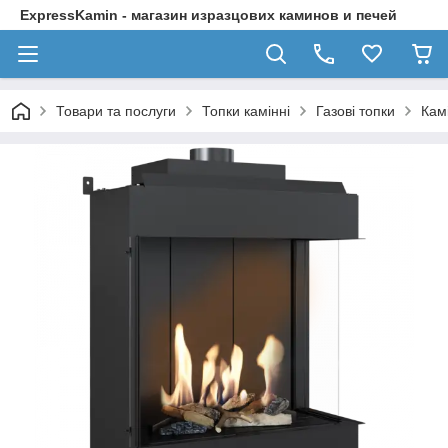
ExpressKamin - магазин изразцових каминов и печей
Товари та послуги
Топки камінні
Газові топки
Кам