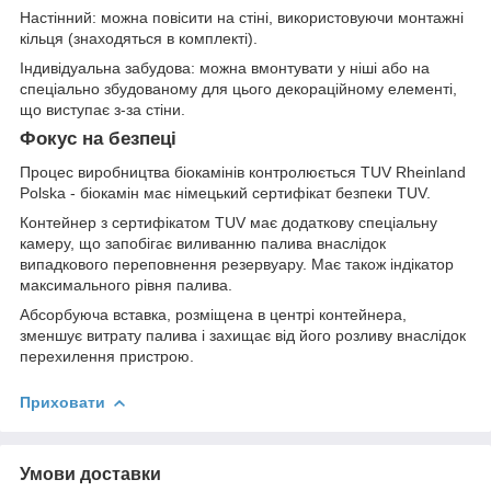
Настінний: можна повісити на стіні, використовуючи монтажні
кільця (знаходяться в комплекті).
Індивідуальна забудова: можна вмонтувати у ніші або на
спеціально збудованому для цього декораційному елементі,
що виступає з-за стіни.
Фокус на безпеці
Процес виробництва біокамінів контролюється TUV Rheinland
Polska - біокамін має німецький сертифікат безпеки TUV.
Контейнер з сертифікатом TUV має додаткову спеціальну
камеру, що запобігає виливанню палива внаслідок
випадкового переповнення резервуару. Має також індікатор
максимального рівня палива.
Абсорбуюча вставка, розміщена в центрі контейнера,
зменшує витрату палива і захищає від його розливу внаслідок
перехилення пристрою.
Приховати
Умови доставки