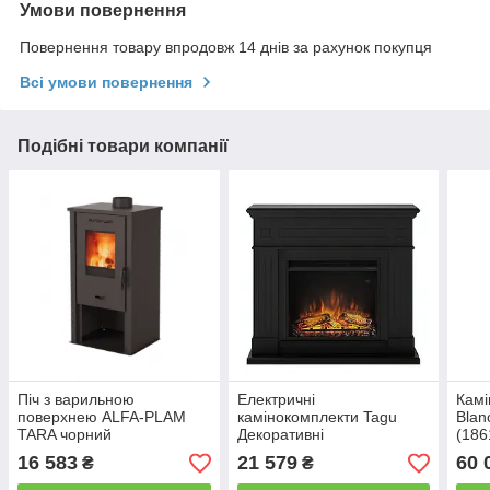
Умови повернення
Повернення товару впродовж 14 днів за рахунок покупця
Всі умови повернення
Подібні товари компанії
Піч з варильною
Електричні
Камі
поверхнею ALFA-PLAM
камінокомплекти Tagu
Blan
TARA чорний
Декоративні
(186
електрокаміни з порталом
Visi
16 583
21 579
60 
₴
₴
Larsen чорний
реал
Камінокомплект
обіг