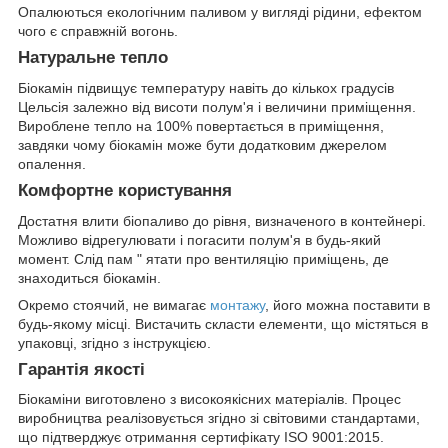
Опалюються екологічним паливом у вигляді рідини, ефектом
чого є справжній вогонь.
Натуральне тепло
Біокамін підвищує температуру навіть до кількох градусів
Цельсія залежно від висоти полум'я і величини приміщення.
Вироблене тепло на 100% повертається в приміщення,
завдяки чому біокамін може бути додатковим джерелом
опалення.
Комфортне користування
Достатня влити біопаливо до рівня, визначеного в контейнері.
Можливо відрегулювати і погасити полум'я в будь-який
момент. Слід пам " ятати про вентиляцію приміщень, де
знаходиться біокамін.
Окремо стоячий, не вимагає
монтажу
, його можна поставити в
будь-якому місці. Вистачить скласти елементи, що містяться в
упаковці, згідно з інструкцією.
Гарантія якості
Біокаміни виготовлено з високоякісних матеріалів. Процес
виробництва реалізовується згідно зі світовими стандартами,
що підтверджує отримання сертифікату ISO 9001:2015.