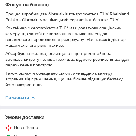
Фокус на безпеці
Процес виробництва біокамінів контролюється TUV Rheinland
Polska - біокамін має німецький сертифікат безпеки TUV.
Контейнер з сертифікатом TUV має додаткову спеціальну
камеру, що запобігає виливанню палива внаслідок
випадкового переповнення резервуару. Має також індікатор
максимального рівня палива.
Абсорбуюча вставка, розміщена в центрі контейнера,
зменшує витрату палива і захищає від його розливу внаслідок
перехилення пристрою.
Також біокамін обладнано склом, яке відділяє камеру
згоряння від приміщення, що ще більше підвищує безпеку
його використання.
Приховати
Умови доставки
Нова Пошта