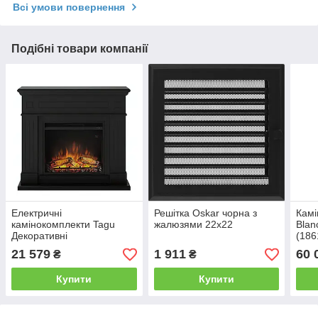
Всі умови повернення
Подібні товари компанії
Електричні
Решітка Oskar чорна з
Камі
камінокомплекти Tagu
жалюзями 22x22
Blan
Декоративні
(186
електрокаміни з порталом
Visi
21 579
1 911
60 
₴
₴
Larsen чорний
реал
Камінокомплект
обіг
Купити
Купити