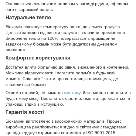
Опалюються екологічним паливом у вигляді рідини, ефектом
чого є справжній вогонь.
Натуральне тепло
Біокамін підвищує температуру навіть до кількох градусів
Цельсія залежно від висоти полум'я і величини приміщення.
Вироблене тепло на 100% повертається в приміщення,
завдяки чому біокамін може бути додатковим джерелом
опалення.
Комфортне користування
Достатня влити біопаливо до рівня, визначеного в контейнері.
Можливо відрегулювати і погасити полум'я в будь-який
момент. Слід пам " ятати про вентиляцію приміщень, де
знаходиться біокамін.
Окремо стоячий, не вимагає
монтажу
, його можна поставити в
будь-якому місці. Вистачить скласти елементи, що містяться в
упаковці, згідно з інструкцією.
Гарантія якості
Біокаміни виготовлено з високоякісних матеріалів. Процес
виробництва реалізовується згідно зі світовими стандартами,
що підтверджує отримання сертифікату ISO 9001:2015.