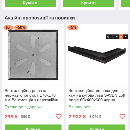
Купити
Купити
Акційні пропозиції та новинки
Топ
–50%
–5%
Вентиляційна решітка з
Вентиляційна решітка для
нержавіючої сталі 170x170
каміна кутова ліва SAVEN Loft
мм Вентиляція з нержавійки
Angle 60х400х600 чорна
для печі
Готово до відправки
В наявності
298
2 922
₴
₴
596 ₴
3 076 ₴
Купити
Купити