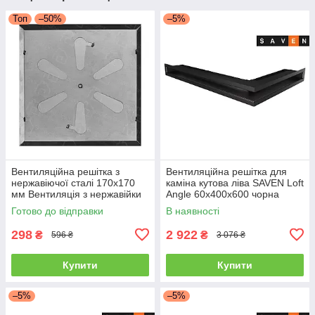
Топ
–50%
–5%
Вентиляційна решітка з
Вентиляційна решітка для
нержавіючої сталі 170x170
каміна кутова ліва SAVEN Loft
мм Вентиляція з нержавійки
Angle 60х400х600 чорна
для печі
Готово до відправки
В наявності
298
2 922
₴
₴
596 ₴
3 076 ₴
Купити
Купити
–5%
–5%