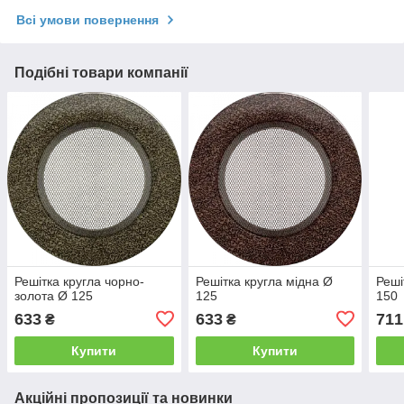
Всі умови повернення
Подібні товари компанії
Решітка кругла чорно-
Решітка кругла мідна Ø
Реші
золота Ø 125
125
150
633
633
711
₴
₴
Купити
Купити
Акційні пропозиції та новинки