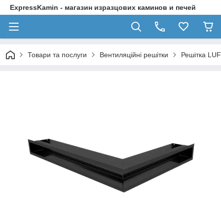
ExpressKamin - магазин изразцових каминов и печей
Товари та послуги
Вентиляційні решітки
Решітка LUF