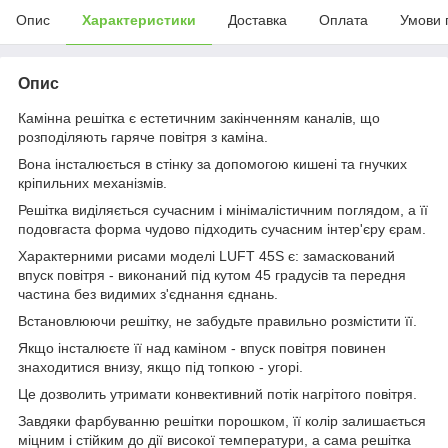
Опис
Характеристики
Доставка
Оплата
Умови 
Опис
Камінна решітка є естетичним закінченням каналів, що
розподіляють гаряче повітря з каміна.
Вона інсталюється в стінку за допомогою кишені та гнучких
кріпильних механізмів.
Решітка виділяється сучасним і мінімалістичним поглядом, а її
подовгаста форма чудово підходить сучасним інтер'єру єрам.
Характерними рисами моделі LUFT 45S є: замаскований
впуск повітря - виконаний під кутом 45 градусів та передня
частина без видимих з'єднання єднань.
Встановлюючи решітку, не забудьте правильно розмістити її.
Якщо інсталюєте її над каміном - впуск повітря повинен
знаходитися внизу, якщо під топкою - угорі.
Це дозволить утримати конвективний потік нагрітого повітря.
Завдяки фарбуванню решітки порошком, її колір залишається
міцним і стійким до дії високої температури, а сама решітка