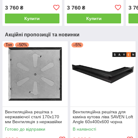
3 760
3 760
3 7
₴
₴
Купити
Купити
Акційні пропозиції та новинки
Топ
–50%
–5%
Вентиляційна решітка з
Вентиляційна решітка для
нержавіючої сталі 170x170
каміна кутова ліва SAVEN Loft
мм Вентиляція з нержавійки
Angle 60х400х600 чорна
для печі
Готово до відправки
В наявності