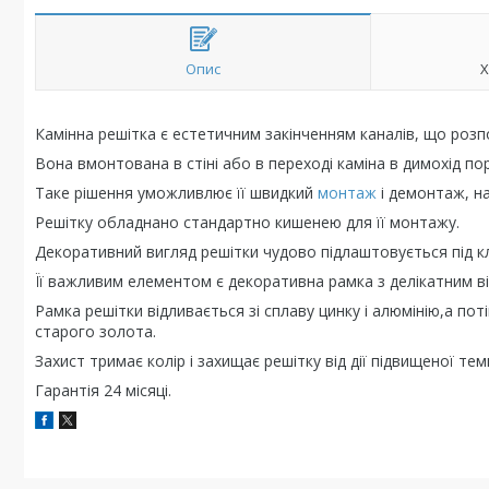
Опис
Х
Камінна решітка є естетичним закінченням каналів, що розпо
Вона вмонтована в стіні або в переході каміна в димохід по
Таке рішення уможливлює її швидкий
монтаж
і демонтаж, н
Решітку обладнано стандартно кишенею для її монтажу.
Декоративний вигляд решітки чудово підлаштовується під клас
Її важливим елементом є декоративна рамка з делікатним ві
Рамка решітки відливається зі сплаву цинку і алюмінію,а по
старого золота.
Захист тримає колір і захищає решітку від дії підвищеної те
Гарантія 24 місяці.