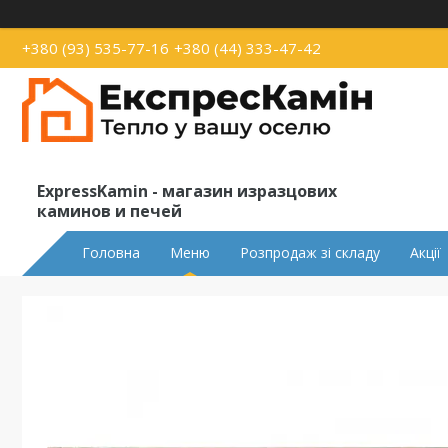
+380 (93) 535-77-16
+380 (44) 333-47-42
ExpressKamin - магазин изразцових
каминов и печей
Головна
Меню
Розпродаж зі складу
Акції