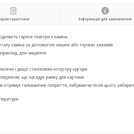
арактеристики
Інформація для замовлення
діляють гаряче повітря з каміна.
рталу каміна за допомогою кишені або гнучких зажимів.
априклад, для чищення.
ичні і дещо стилізовані інтер'єру кур'єри.
зерунком, що нагадує рамку для картини.
тім отримує гальванічне покриття, набуваючи після цього забарв
мператури.