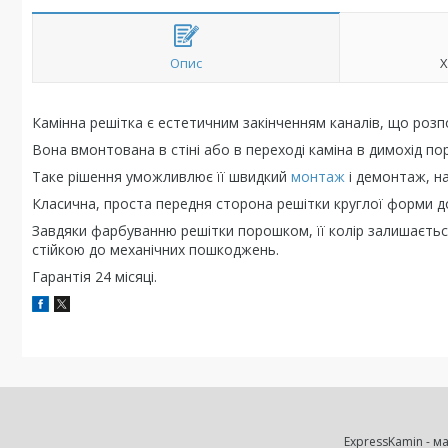
Опис
Х
Камінна решітка є естетичним закінченням каналів, що розпо
Вона вмонтована в стіні або в переході каміна в димохід по
Таке рішення уможливлює її швидкий
монтаж
і демонтаж, н
Класична, проста передня сторона решітки круглої форми доз
Завдяки фарбуванню решітки порошком, її колір залишається 
стійкою до механічних пошкоджень.
Гарантія 24 місяці.