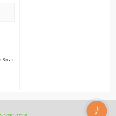
є більш
КНОПКА
ЗВ'ЯЗКУ
 конфіденційності