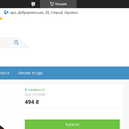
Кошик
вул. Добрівлянська, 39, Стрий, Україна
плата
Умови згоди
В наявності
Код:
FI/100M
494 ₴
Купити