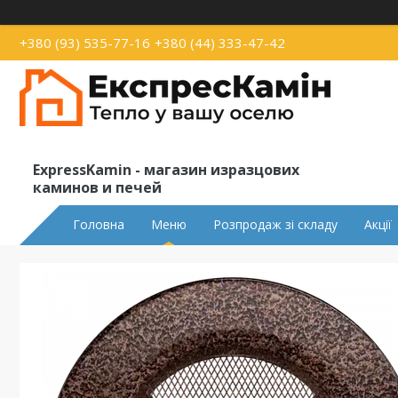
+380 (93) 535-77-16
+380 (44) 333-47-42
ExpressKamin - магазин изразцових
каминов и печей
Головна
Меню
Розпродаж зі складу
Акції