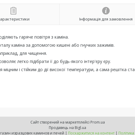
арактеристики
Інформація для замовлення
діляють гаряче повітря з каміна.
рталу каміна за допомогою кишені або гнучких зажимів.
априклад, для чищення.
воляє легко підібрати її до будь-якого інтер'єру єру.
міцним і стійким до дії високої температури, а сама решітка ста
Сайт створений на маркетплейсі
Prom.ua
Продавець на Bigl.ua
ExpressKamin - магазин изразцових каминов и печей |
Поскаржитися на контент
|
Політика