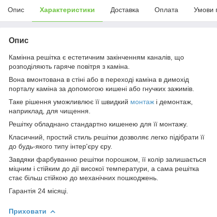
Опис
Характеристики
Доставка
Оплата
Умови 
Опис
Камінна решітка є естетичним закінченням каналів, що
розподіляють гаряче повітря з каміна.
Вона вмонтована в стіні або в переході каміна в димохід
порталу каміна за допомогою кишені або гнучких зажимів.
Таке рішення уможливлює її швидкий
монтаж
і демонтаж,
наприклад, для чищення.
Решітку обладнано стандартно кишенею для її монтажу.
Класичний, простий стиль решітки дозволяє легко підібрати її
до будь-якого типу інтер'єру єру.
Завдяки фарбуванню решітки порошком, її колір залишається
міцним і стійким до дії високої температури, а сама решітка
стає більш стійкою до механічних пошкоджень.
Гарантія 24 місяці.
Приховати