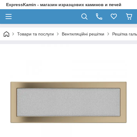
ExpressKamin - магазин изразцових каминов и печей
Товари та послуги
Вентиляційні решітки
Решітка гал