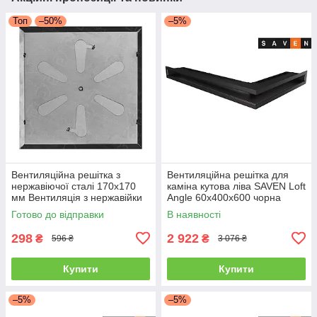
Топ
–50%
–5%
Вентиляційна решітка з
Вентиляційна решітка для
нержавіючої сталі 170x170
каміна кутова ліва SAVEN Loft
мм Вентиляція з нержавійки
Angle 60х400х600 чорна
для печі
Готово до відправки
В наявності
298
2 922
₴
₴
596 ₴
3 076 ₴
Купити
Купити
–5%
–5%