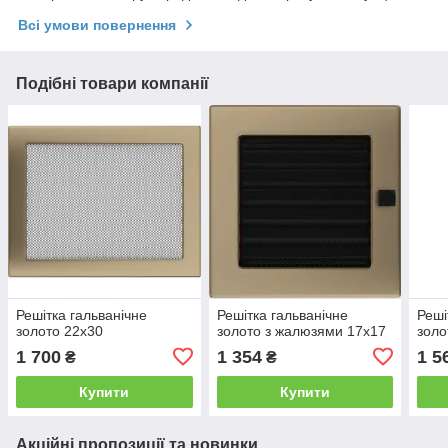
Всі умови повернення
Подібні товари компанії
Решітка гальванічне
Решітка гальванічне
Реші
золото 22x30
золото з жалюзями 17x17
золо
1 700
1 354
1 5
₴
₴
Купити
Купити
Акційні пропозиції та новинки