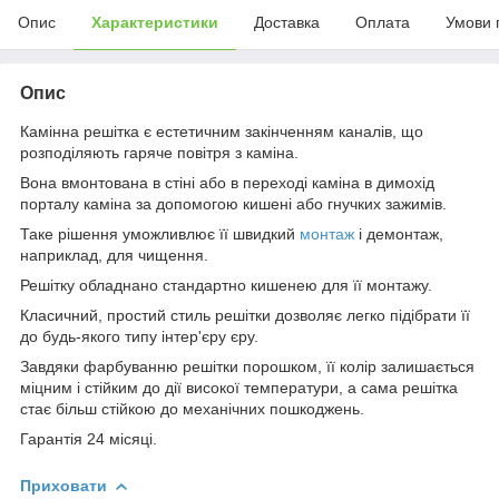
Опис
Характеристики
Доставка
Оплата
Умови 
Опис
Камінна решітка є естетичним закінченням каналів, що
розподіляють гаряче повітря з каміна.
Вона вмонтована в стіні або в переході каміна в димохід
порталу каміна за допомогою кишені або гнучких зажимів.
Таке рішення уможливлює її швидкий
монтаж
і демонтаж,
наприклад, для чищення.
Решітку обладнано стандартно кишенею для її монтажу.
Класичний, простий стиль решітки дозволяє легко підібрати її
до будь-якого типу інтер'єру єру.
Завдяки фарбуванню решітки порошком, її колір залишається
міцним і стійким до дії високої температури, а сама решітка
стає більш стійкою до механічних пошкоджень.
Гарантія 24 місяці.
Приховати