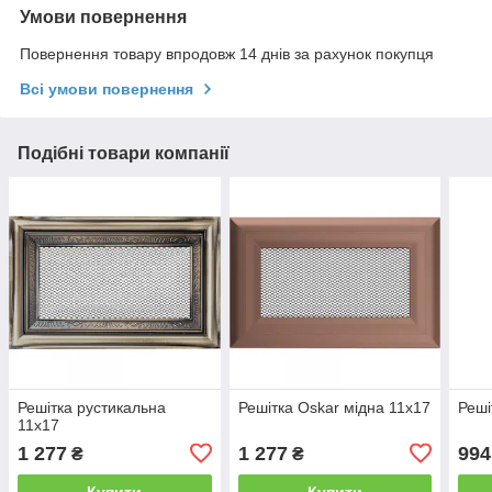
Умови повернення
Повернення товару впродовж 14 днів за рахунок покупця
Всі умови повернення
Подібні товари компанії
Решітка рустикальна
Решітка Oskar мідна 11x17
Реші
11x17
1 277
1 277
994
₴
₴
Купити
Купити