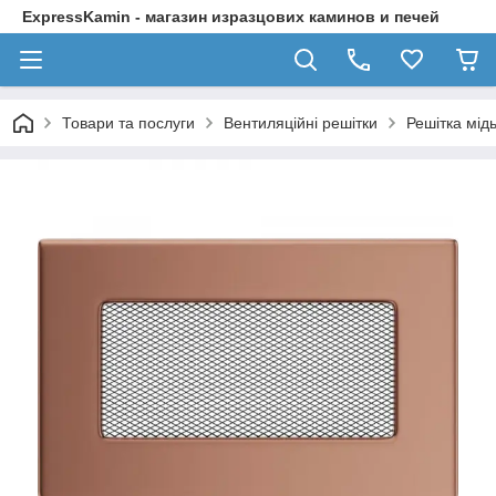
ExpressKamin - магазин изразцових каминов и печей
Товари та послуги
Вентиляційні решітки
Решітка мід