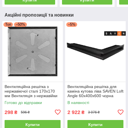
Акційні пропозиції та новинки
Топ
–50%
–5%
Вентиляційна решітка з
Вентиляційна решітка для
нержавіючої сталі 170x170
каміна кутова ліва SAVEN Loft
мм Вентиляція з нержавійки
Angle 60х400х600 чорна
для печі
Готово до відправки
В наявності
298
2 922
₴
₴
596 ₴
3 076 ₴
Купити
Купити