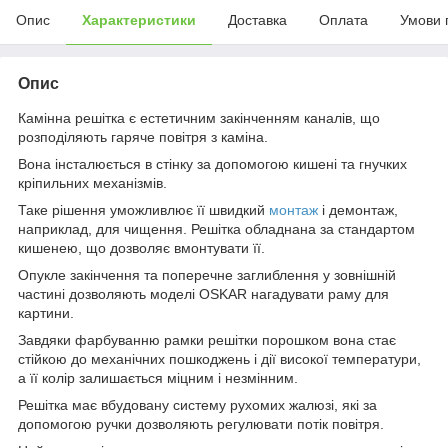
Опис
Характеристики
Доставка
Оплата
Умови 
Опис
Камінна решітка є естетичним закінченням каналів, що
розподіляють гаряче повітря з каміна.
Вона інсталюється в стінку за допомогою кишені та гнучких
кріпильних механізмів.
Таке рішення уможливлює її швидкий
монтаж
і демонтаж,
наприклад, для чищення. Решітка обладнана за стандартом
кишенею, що дозволяє вмонтувати її.
Опукле закінчення та поперечне заглиблення у зовнішній
частині дозволяють моделі OSKAR нагадувати раму для
картини.
Завдяки фарбуванню рамки решітки порошком вона стає
стійкою до механічних пошкоджень і дії високої температури,
а її колір залишається міцним і незмінним.
Решітка має вбудовану систему рухомих жалюзі, які за
допомогою ручки дозволяють регулювати потік повітря.