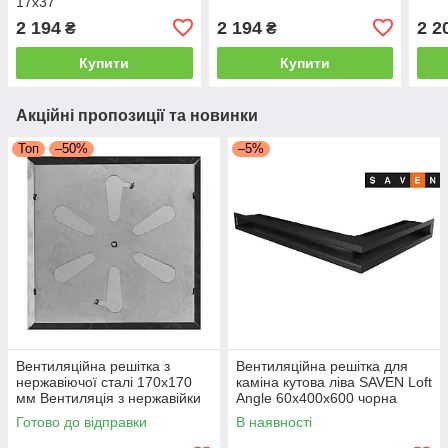
17x37
2 194
2 194
2 2
₴
₴
Купити
Купити
Акційні пропозиції та новинки
Топ
–50%
–5%
Вентиляційна решітка з
Вентиляційна решітка для
нержавіючої сталі 170x170
каміна кутова ліва SAVEN Loft
мм Вентиляція з нержавійки
Angle 60х400х600 чорна
для печі
Готово до відправки
В наявності