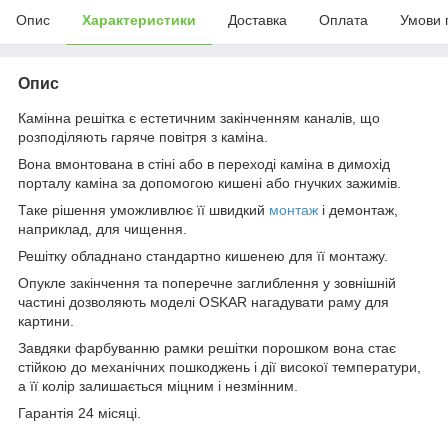
Опис
Характеристики
Доставка
Оплата
Умови 
Опис
Камінна решітка є естетичним закінченням каналів, що
розподіляють гаряче повітря з каміна.
Вона вмонтована в стіні або в переході каміна в димохід
порталу каміна за допомогою кишені або гнучких зажимів.
Таке рішення уможливлює її швидкий
монтаж
і демонтаж,
наприклад, для чищення.
Решітку обладнано стандартно кишенею для її монтажу.
Опукле закінчення та поперечне заглиблення у зовнішній
частині дозволяють моделі OSKAR нагадувати раму для
картини.
Завдяки фарбуванню рамки решітки порошком вона стає
стійкою до механічних пошкоджень і дії високої температури,
а її колір залишається міцним і незмінним.
Гарантія 24 місяці.