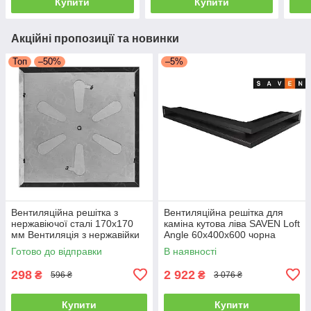
Купити
Купити
Акційні пропозиції та новинки
Топ
–50%
–5%
Вентиляційна решітка з
Вентиляційна решітка для
нержавіючої сталі 170x170
каміна кутова ліва SAVEN Loft
мм Вентиляція з нержавійки
Angle 60х400х600 чорна
для печі
Готово до відправки
В наявності
298
2 922
₴
₴
596 ₴
3 076 ₴
Купити
Купити