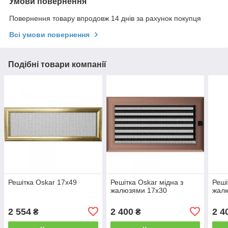
Умови повернення
Повернення товару впродовж 14 днів за рахунок покупця
Всі умови повернення
Подібні товари компанії
Решітка Oskar 17x49
Решітка Oskar мідна з
Реші
жалюзями 17x30
жал
2 554
2 400
2 4
₴
₴