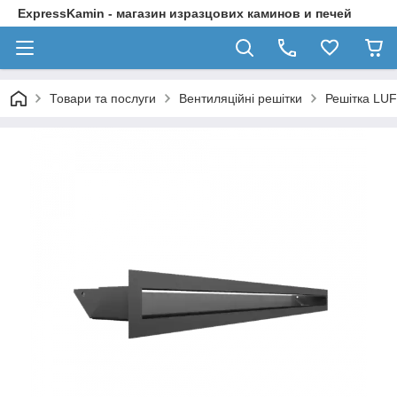
ExpressKamin - магазин изразцових каминов и печей
Товари та послуги
Вентиляційні решітки
Решітка LUF