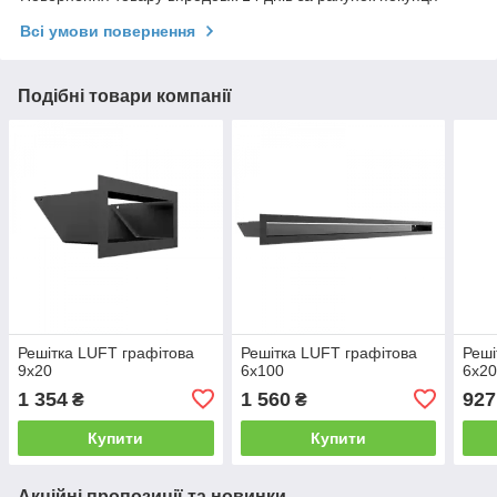
Всі умови повернення
Подібні товари компанії
Решітка LUFT графітова
Решітка LUFT графітова
Реші
9x20
6x100
6x2
1 354
1 560
927
₴
₴
Купити
Купити
Акційні пропозиції та новинки