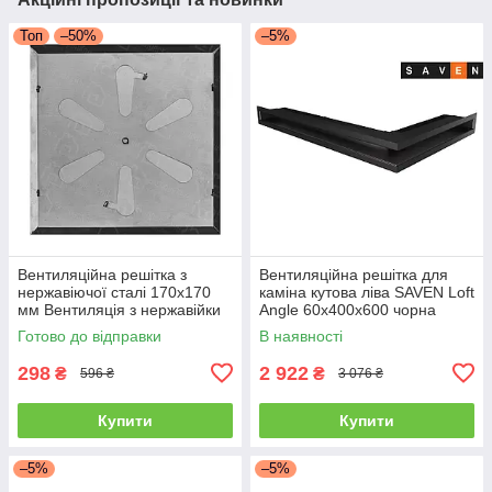
Топ
–50%
–5%
Вентиляційна решітка з
Вентиляційна решітка для
нержавіючої сталі 170x170
каміна кутова ліва SAVEN Loft
мм Вентиляція з нержавійки
Angle 60х400х600 чорна
для печі
Готово до відправки
В наявності
298
2 922
₴
₴
596 ₴
3 076 ₴
Купити
Купити
–5%
–5%