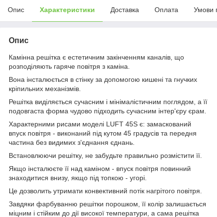
Опис
Характеристики
Доставка
Оплата
Умови 
Опис
Камінна решітка є естетичним закінченням каналів, що
розподіляють гаряче повітря з каміна.
Вона інсталюється в стінку за допомогою кишені та гнучких
кріпильних механізмів.
Решітка виділяється сучасним і мінімалістичним поглядом, а її
подовгаста форма чудово підходить сучасним інтер'єру єрам.
Характерними рисами моделі LUFT 45S є: замаскований
впуск повітря - виконаний під кутом 45 градусів та передня
частина без видимих з'єднання єднань.
Встановлюючи решітку, не забудьте правильно розмістити її.
Якщо інсталюєте її над каміном - впуск повітря повинний
знаходитися внизу, якщо під топкою - угорі.
Це дозволить утримати конвективний потік нагрітого повітря.
Завдяки фарбуванню решітки порошком, її колір залишається
міцним і стійким до дії високої температури, а сама решітка