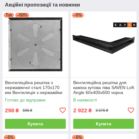
Акційні пропозиції та новинки
Топ
–50%
–5%
Вентиляційна решітка з
Вентиляційна решітка для
нержавіючої сталі 170x170
каміна кутова ліва SAVEN Loft
мм Вентиляція з нержавійки
Angle 60х400х600 чорна
для печі
Готово до відправки
В наявності
298
2 922
₴
₴
596 ₴
3 076 ₴
Купити
Купити
–5%
–5%