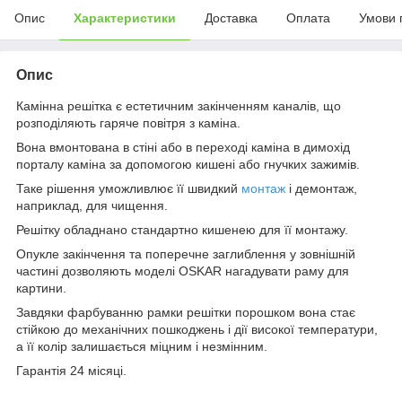
Опис
Характеристики
Доставка
Оплата
Умови 
Опис
Камінна решітка є естетичним закінченням каналів, що
розподіляють гаряче повітря з каміна.
Вона вмонтована в стіні або в переході каміна в димохід
порталу каміна за допомогою кишені або гнучких зажимів.
Таке рішення уможливлює її швидкий
монтаж
і демонтаж,
наприклад, для чищення.
Решітку обладнано стандартно кишенею для її монтажу.
Опукле закінчення та поперечне заглиблення у зовнішній
частині дозволяють моделі OSKAR нагадувати раму для
картини.
Завдяки фарбуванню рамки решітки порошком вона стає
стійкою до механічних пошкоджень і дії високої температури,
а її колір залишається міцним і незмінним.
Гарантія 24 місяці.