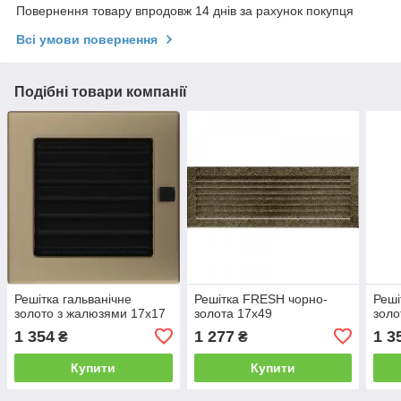
Повернення товару впродовж 14 днів за рахунок покупця
Всі умови повернення
Подібні товари компанії
Решітка гальванічне
Решітка FRESH чорно-
Реші
золото з жалюзями 17x17
золота 17x49
золо
1 354
1 277
1 3
₴
₴
Купити
Купити