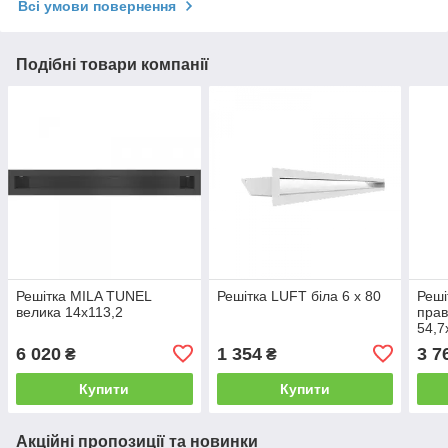
Всі умови повернення
Подібні товари компанії
Решітка MILA TUNEL
Решітка LUFT біла 6 x 80
Реші
велика 14x113,2
прав
54,7
6 020
1 354
3 7
₴
₴
Купити
Купити
Акційні пропозиції та новинки