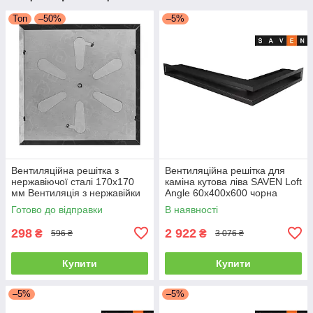
Топ
–50%
–5%
Вентиляційна решітка з
Вентиляційна решітка для
нержавіючої сталі 170x170
каміна кутова ліва SAVEN Loft
мм Вентиляція з нержавійки
Angle 60х400х600 чорна
для печі
Готово до відправки
В наявності
298
2 922
₴
₴
596 ₴
3 076 ₴
Купити
Купити
–5%
–5%