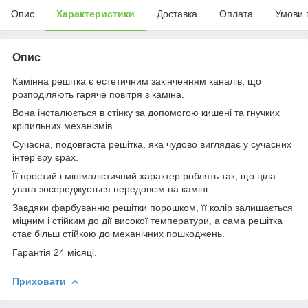
Опис
Характеристики
Доставка
Оплата
Умови 
Опис
Камінна решітка є естетичним закінченням каналів, що
розподіляють гаряче повітря з каміна.
Вона інсталюється в стінку за допомогою кишені та гнучких
кріпильних механізмів.
Сучасна, подовгаста решітка, яка чудово виглядає у сучасних
інтер'єру єрах.
Її простий і мінімалістичний характер роблять так, що ціла
увага зосереджується передовсім на каміні.
Завдяки фарбуванню решітки порошком, її колір залишається
міцним і стійким до дії високої температури, а сама решітка
стає більш стійкою до механічних пошкоджень.
Гарантія 24 місяці.
Приховати