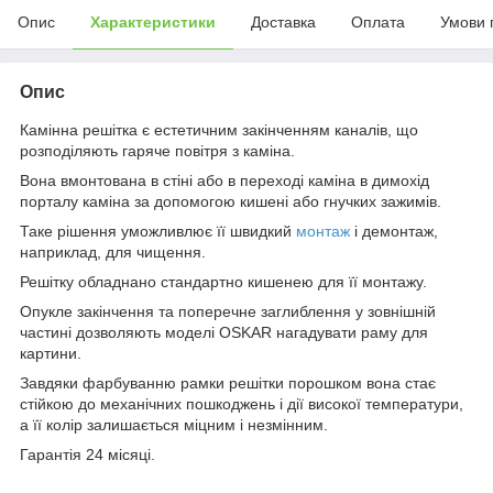
Опис
Характеристики
Доставка
Оплата
Умови 
Опис
Камінна решітка є естетичним закінченням каналів, що
розподіляють гаряче повітря з каміна.
Вона вмонтована в стіні або в переході каміна в димохід
порталу каміна за допомогою кишені або гнучких зажимів.
Таке рішення уможливлює її швидкий
монтаж
і демонтаж,
наприклад, для чищення.
Решітку обладнано стандартно кишенею для її монтажу.
Опукле закінчення та поперечне заглиблення у зовнішній
частині дозволяють моделі OSKAR нагадувати раму для
картини.
Завдяки фарбуванню рамки решітки порошком вона стає
стійкою до механічних пошкоджень і дії високої температури,
а її колір залишається міцним і незмінним.
Гарантія 24 місяці.