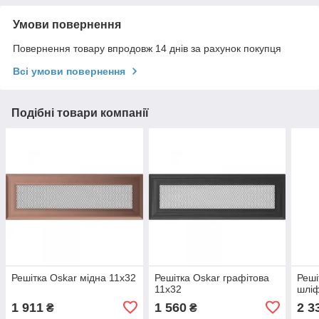
Умови повернення
Повернення товару впродовж 14 днів за рахунок покупця
Всі умови повернення
Подібні товари компанії
Решітка Oskar мідна 11x32
Решітка Oskar графітова
Реш
11x32
шлі
1 911
1 560
2 3
₴
₴