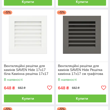
Купити
Купити
–5%
–5%
Вентиляційні решітки для
Вентиляційні решітки для
камінів SAVEN Hide 17x17
камінів SAVEN Hide Решітка
біла Камінна решітка 17х17
камінна 17х17 см графітова
см біла
В наявності
В наявності
648
648
₴
₴
682 ₴
682 ₴
Купити
Купити
–5%
–5%