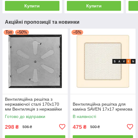
Купити
Купити
Акційні пропозиції та новинки
Топ
–50%
–5%
Вентиляційна решітка з
нержавіючої сталі 170x170
Вентиляційна решітка для
мм Вентиляція з нержавійки
каміна SAVEN 17х17 кремова
для печі
Готово до відправки
В наявності
298
475
₴
₴
596 ₴
500 ₴